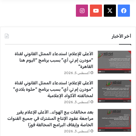
ف
ا
ي
X
Y
ن
س
o
س
أخر الأخبار
ب
u
ت
الأعلى للإعلام: استدعاء الممثل القانوني لقناة
و
T
ق
“مودرن إم تي أي” بسبب برنامج “اليوم هنا
القاهرة”
ك
u
ر
أغسطس 5, 2026
b
ا
الأعلى للإعلام: استدعاء الممثل القانوني لقناة
“مودرن إم تي أي” بسبب برنامج “حلوة بلادي”
e
م
لمخالفته الأكواد الإعلامية
أغسطس 3, 2026
بعد مخالفات بيع الهواء.. الأعلى للإعلام يقرر
مراجعة عقود الإنتاج المشترك في جميع القنوات
الخاصة وإيقاف البرامج المخالفة فورًا
أغسطس 3, 2026