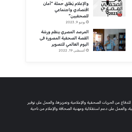
والإعلام يُطلق حملة “أمان
اقتصادي واجتماعي
للصحفيين”
يونيو 9, 2023
المرصد المصري ينظم ورشة
القصة الصحفية المصورة فى
اليوم العالمي للتصوير
أغسطس 19, 2022
 وحقوقية مستقلة، مسجلة تحت رقم 5805 لسنة 2016، تهدف للدفاع عن الحريات الصحفية والإعلامية وتعزيزها، والعمل على توفير
 والعمل على دعم استقلالية ومهنية الصحافة والإعلام من ناحية