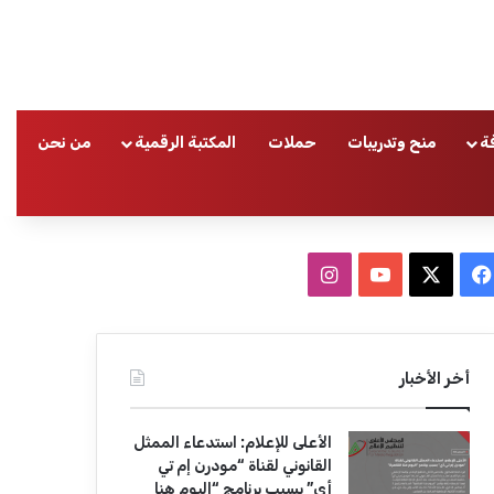
ة
منح وتدريبات
حملات
المكتبة الرقمية
من نحن
ا
ف
ا
ي
X
Y
ن
س
o
س
أخر الأخبار
ب
u
ت
الأعلى للإعلام: استدعاء الممثل
و
T
ق
القانوني لقناة “مودرن إم تي
أي” بسبب برنامج “اليوم هنا