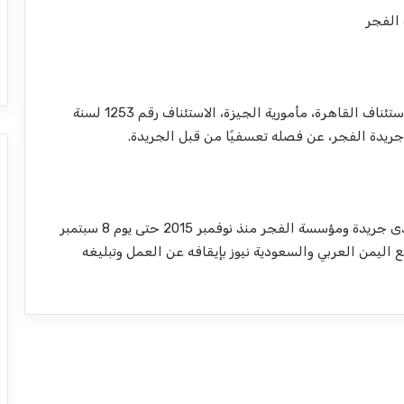
الفجر
تنظر غدًا الدائرة 11 إستئناف عالي عمال، في محكمة استئناف القاهرة، مأمورية الجيزة، الاستئناف رقم 1253 لسنة
وكان الصحفي التحق للعمل بوظيفة محرر صحفي لدى جريدة ومؤسسة الفجر منذ نوفمبر 2015 حتى يوم 8 سبتمبر
قع اليمن العربي والسعودية نيوز بإيقافه عن العمل وتبليغه