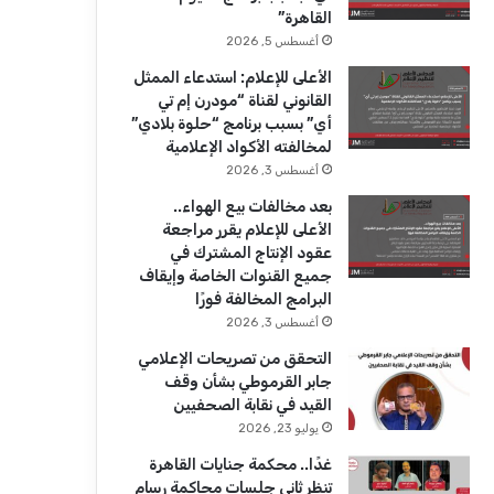
ك
u
ر
القاهرة”
b
ا
أغسطس 5, 2026
الأعلى للإعلام: استدعاء الممثل
e
م
القانوني لقناة “مودرن إم تي
أي” بسبب برنامج “حلوة بلادي”
لمخالفته الأكواد الإعلامية
أغسطس 3, 2026
بعد مخالفات بيع الهواء..
الأعلى للإعلام يقرر مراجعة
عقود الإنتاج المشترك في
جميع القنوات الخاصة وإيقاف
البرامج المخالفة فورًا
أغسطس 3, 2026
التحقق من تصريحات الإعلامي
جابر القرموطي بشأن وقف
القيد في نقابة الصحفيين
يوليو 23, 2026
غدًا.. محكمة جنايات القاهرة
تنظر ثاني جلسات محاكمة رسام