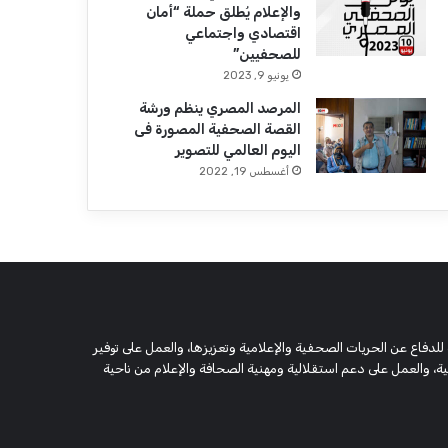
والإعلام يُطلق حملة “أمان
اقتصادي واجتماعي
للصحفيين”
يونيو 9, 2023
المرصد المصري ينظم ورشة
القصة الصحفية المصورة فى
اليوم العالمي للتصوير
أغسطس 19, 2022
 وحقوقية مستقلة، مسجلة تحت رقم 5805 لسنة 2016، تهدف للدفاع عن الحريات الصحفية والإعلامية وتعزيزها، والعمل على توفير
 والعمل على دعم استقلالية ومهنية الصحافة والإعلام من ناحية