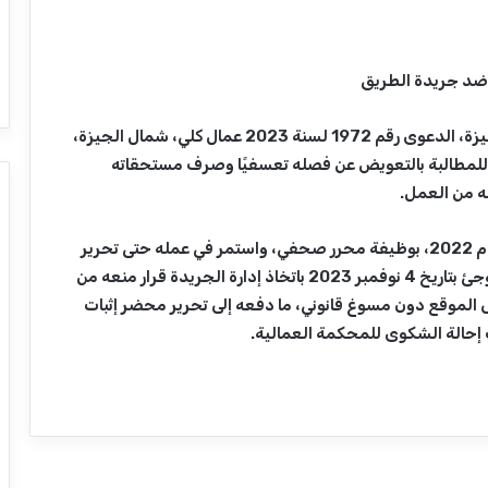
 ضد جريدة الطريق
ينظر غدًا مكتب خبراء وزارة العدل، مأمورية شمال الجيزة، الدعوى رقم 1972 لسنة 2023 عمال كلي، شمال الجيزة،
لمطالبة بالتعويض عن فصله تعسفيًا وصرف مستحقاته
له من العمل.
والتحق الصحفي بالعمل لدى جريدة الطريق مطلع عام 2022، بوظيفة محرر صحفي، واستمر في عمله حتى تحرير
عقد في 1 أغسطس 2022، وظل يمارس عمله حتى فوجئ بتاريخ 4 نوفمبر 2023 باتخاذ إدارة الجريدة قرار منعه من
لى الموقع دون مسوغ قانوني، ما دفعه إلى تحرير محضر إثبات
إحالة الشكوى للمحكمة العمالية.