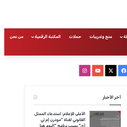
ة
منح وتدريبات
حملات
المكتبة الرقمية
من نحن
ا
ف
ا
ي
X
Y
ن
س
o
س
أخر الأخبار
ب
u
ت
الأعلى للإعلام: استدعاء الممثل
و
T
ق
القانوني لقناة “مودرن إم تي
أي” بسبب برنامج “اليوم هنا