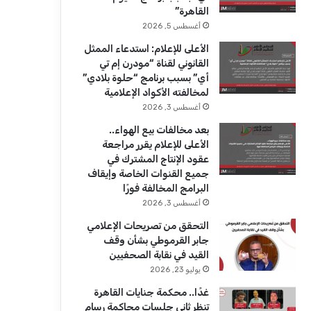
ك
u
ر
القاهرة”
b
ا
أغسطس 5, 2026
الأعلى للإعلام: استدعاء الممثل
e
م
القانوني لقناة “مودرن إم تي
أي” بسبب برنامج “حلوة بلادي”
لمخالفته الأكواد الإعلامية
أغسطس 3, 2026
بعد مخالفات بيع الهواء..
الأعلى للإعلام يقرر مراجعة
عقود الإنتاج المشترك في
جميع القنوات الخاصة وإيقاف
البرامج المخالفة فورًا
أغسطس 3, 2026
التحقق من تصريحات الإعلامي
جابر القرموطي بشأن وقف
القيد في نقابة الصحفيين
يوليو 23, 2026
غدًا.. محكمة جنايات القاهرة
تنظر ثاني جلسات محاكمة رسام