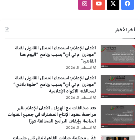
ف
ا
ي
X
Y
ن
س
o
س
أخر الأخبار
ب
u
ت
الأعلى للإعلام: استدعاء الممثل القانوني لقناة
و
T
ق
“مودرن إم تي أي” بسبب برنامج “اليوم هنا
القاهرة”
ك
u
ر
أغسطس 5, 2026
b
ا
الأعلى للإعلام: استدعاء الممثل القانوني لقناة
“مودرن إم تي أي” بسبب برنامج “حلوة بلادي”
e
م
لمخالفته الأكواد الإعلامية
أغسطس 3, 2026
بعد مخالفات بيع الهواء.. الأعلى للإعلام يقرر
مراجعة عقود الإنتاج المشترك في جميع القنوات
الخاصة وإيقاف البرامج المخالفة فورًا
أغسطس 3, 2026
غدًا.. محكمة جنايات القاهرة تنظر ثاني جلسات