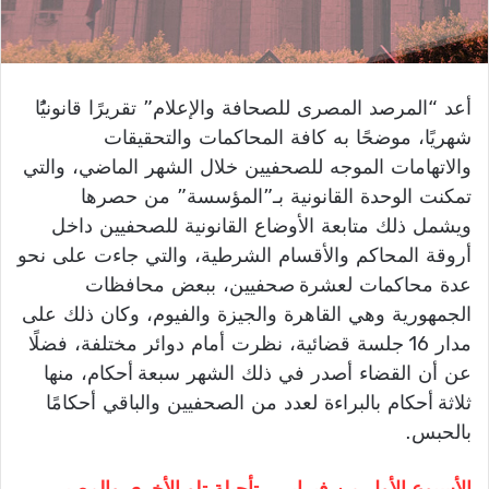
أعد “المرصد المصرى للصحافة والإعلام” تقريرًا قانونيًُا
شهريًا، موضحًا به كافة المحاكمات والتحقيقات
والاتهامات الموجه للصحفيين خلال الشهر الماضي، والتي
تمكنت الوحدة القانونية بـ”المؤسسة” من حصرها
ويشمل ذلك متابعة الأوضاع القانونية للصحفيين داخل
أروقة المحاكم والأقسام الشرطية، والتي جاءت على نحو
عدة محاكمات لعشرة
صحفيين، ببعض محافظات
الجمهورية وهي القاهرة والجيزة والفيوم، وكان ذلك على
مدار
16
جلسة قضائية، نظرت أمام دوائر مختلفة، فضلًا
عن أن القضاء أصدر في ذلك الشهر سبعة
أحكام
، منها
ثلاثة
أحكام بالبراءة لعدد من الصحفيين والباقي أحكامًا
بالحبس.
الأ
سبوع
اﻷول
من فبراير
تأجيلة تلو الأ
خرى
والمصير