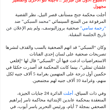
..
مجهول
أجلت محكمة جنح مستأنف قصر النيل، نظر القضية
المرفوعة من المنتج السينمائي
“
محمد السبكي
”
ضد
“رحمة سامي”
صحفية بروزاليوسف، ولم يتم الإعلان عن
تاريخ الجلسة المقبلة
.
وكان “السبكي” قد اتهم الصحفية بالسب والقذف لنشرها
تصريحات صحفية على لسان إحدى الفنانات
الاستعراضيات ادعت فيها أن “السبكي” قال لها “إقلعي
علشان تمثلي”، بينما كانت المحكمة قد أصدرت حكمًا في
حكمين أول درجة على المتهمين بغرامة
5
آلاف جنيه لكل
منهم، وغرامة
10
آلاف جنيه لهم مجتمعين
.
و
في ذات السياق،
أجلت
الدائرة
24
جنايات الجيزة،
المنعقدة بمحكمة عابدين اﻹبتدائية
محاكمة
تامر إبراهيم
الصحفي
بمجلة
7
أيام، ورئيس التحرير
ياسر أيوب، في