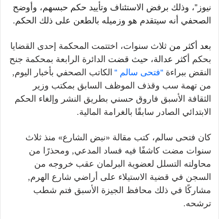
نيوز”، وذلك برفض الاستئناف وتأييد حكم حبسهم
،
وأوضح
الصحفي أ
نه سيتقدم هو وزميله بالطعن على ذلك الحكم
.
بعد أكثر من
ثلاث
سنوات، اختتمت المحكمة إحدى القضايا
بحكم أ
كثر عدالة
،
حيث قضت
الدائرة الرابعة بمحكمة جنح
النقض ببراءة
“
فتحى سالم
“
الكاتب الصحفي
بأخبار اليوم
,
من تهمة سب وقذف الموظف السابق بمكتب وزير
الثقافة الأسبق فاروق حسني بطريق النشر وإلغاء الحكم
الابتدائي
الصادر سابقًا بالغرامة المالية
.
كان فتحى سالم، كتب مقالة
«
نبض الشارع
»
منذ ثلاث
سنوات مضت كاشفًا
فيه فساد
المدعي
,
ومحذرًا
من
محاولته التسلل لعضوية البرلمان عقب خروجه من
السجن في قضية الاستيلاء على أراضي شارع الهرم
,
مشاركًا في
ذلك محافظ الجيزة الأسبق فتم شطب
ترشحه
.