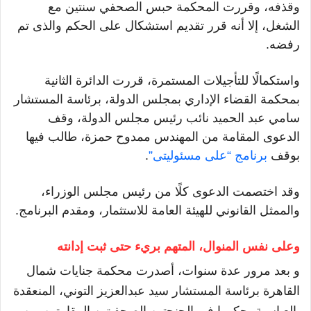
وقذفه، وقررت المحكمة حبس الصحفي سنتين مع
الشغل، إلا أنه قرر تقديم استشكال على الحكم والذى تم
رفضه
.
واستكمالًا
للتأجيلات ا
لمستمرة،
قررت الدائرة الثانية
بمحكمة القضاء الإداري بمجلس الدولة
،
برئاسة المستشار
سامي عبد الحميد نائب رئيس مجلس الدولة، وقف
الدعوى المقامة من المهندس ممدوح حمزة، طالب فيها
بوقف
برنامج
“
على مسئوليتى”
.
وقد اختصمت الدعوى كلًا من رئيس مجلس الوزراء،
والممثل القانوني للهيئة العامة للاستثمار، ومقدم البرنامج
.
وعلى نفس المنوال، المتهم بريء حتى ثبت إدانته
و
بعد مرور عدة سنوات،
أصدرت محكمة جنايات شمال
القاهرة برئاسة
المستشار سيد عبدالعزيز التوني،
المنعقدة