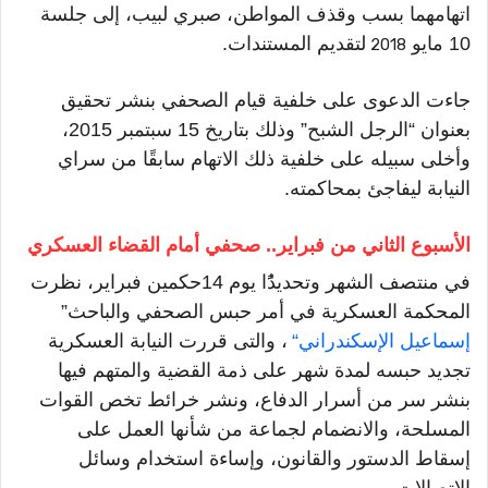
اتهامهما بسب وقذف المواطن، صبري لبيب، إلى
جلسة
10
مايو
لتقديم المستندات
.
2018
جاءت الدعوى على خلفية قيام الصحفي بنشر تحقيق
بعنوان “الرجل الشبح” وذلك بتاريخ
15
سبتمبر
2015
،
وأخلى سبيله على خلفية ذلك الاتهام سابقًا من سراي
النيابة ليفاجئ بمحاكمته
.
الأسبوع الثاني من فبراير
صحفي أمام القضاء العسكري
..
في منتصف الشهر وتحديد
ًُا
يوم
14حكمين
فبراير
،
نظرت
المحكمة العسكرية في
أمر حبس الصحفي والباحث
”
إسماعيل الإسكندراني
“
، والتى قررت النيابة العسكرية
تجديد حبسه
لمدة شهر على ذمة القضية
و
المتهم فيها
بنشر سر من أسرار الدفاع، ونشر خرائط تخص القوات
المسلحة، والانضمام لجماعة من شأنها العمل على
إسقاط الدستور والقانون، وإساءة استخدام وسائل