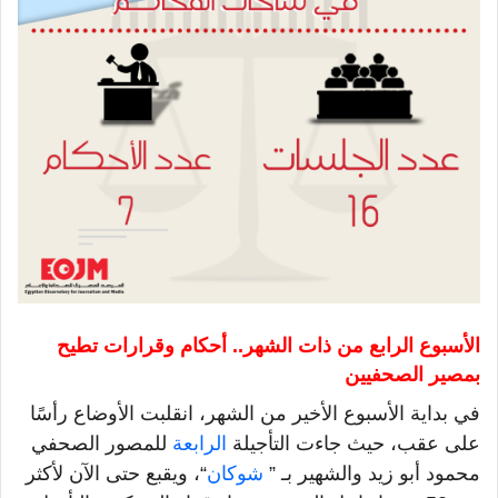
الأ
سبوع الرابع
من ذات الشهر
أحكام وقرارات تطيح
..
بمصير الصحفيين
في بداية
الأ
سبوع اﻷخير
من
الشهر، انقلبت الأوضاع رأسًا
على عقب، حيث جاءت
التأجيلة
الرابعة
للمصور
الصحفي
محمود أبو زيد والشهير
بـ
”
شوكان
“
، ويقبع حتى الآن لأكثر