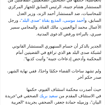
بالعباسية
،
حكمها في الجنحتين الصحفيتين المقامتين من
المستشار هشام جنينة، الرئيس السابق للجهاز المركزي
للمحاسبات، ضد المستشار أحمد الزند، وزير العدل
السابق، و
أحمد موسى، المذيع بقناة “صدى البلد”
، ورجل
الأعمال محمد أبوالعينين، مالك القناة، والمحامي سمير
صبري، بالبراءة ورفض الدعوى المدنية
.
الجدير بالذكر أن حسام السنهوري المستشار القانوني
لشبكة صدى البلد هو الذي ترافع في القضيتين أمام
المحكمة وأدحض إدعاءات جنينة” وأثبت كذبها”
.
ولم
تشهد ساحات القضاء
حكمًا
واحدًا، ففي نهاية الشهر،
صدر
حكم آخر
حيث
أصدرت محكمة استئناف الفيوم، حكمها
في
الاستئناف المقدم من
سعيد بريك
الصحفي في“جريدة
البيان”، وزميله حمادة جعفر، الصحفي بجريدة “العربية