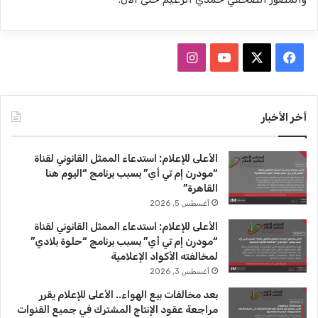
ف
ا
ي
X
Y
ن
س
o
س
أخر الأخبار
ب
u
ت
الأعلى للإعلام: استدعاء الممثل القانوني لقناة
و
T
ق
“مودرن إم تي أي” بسبب برنامج “اليوم هنا
القاهرة”
ك
u
ر
أغسطس 5, 2026
b
ا
الأعلى للإعلام: استدعاء الممثل القانوني لقناة
“مودرن إم تي أي” بسبب برنامج “حلوة بلادي”
e
م
لمخالفته الأكواد الإعلامية
أغسطس 3, 2026
بعد مخالفات بيع الهواء.. الأعلى للإعلام يقرر
مراجعة عقود الإنتاج المشترك في جميع القنوات