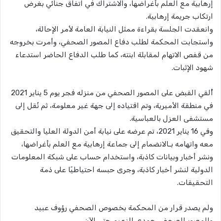
إرهابية مع العلم بأغراضها، والاشتراك في اتفاق جنائي بغرض
ارتكاب جريمة إرهابية.
وانعقدت الجلسة بقراءة ممثل النيابة العامة لأمر الإحالة،
واستجابت المحكمة لطلب دفاع المصور الصحفي، وأمرت بخروجه
من قفص الاتهام لمقابلة ابنته، كما طلب الدفاع الحاضر استدعاء
شهود الإثبات.
أُلقي القبض على المصور الصحفي من منزله فجر يوم 5 يناير 2021
في منطقة الأميرية، وتم اقتياده إلى جهة غير معلومة، ثم نُقل إلى
مستشفى العزل بالعباسية.
وفي 16 يناير 2021، تم عرضه على نيابة أمن الدولة العليا والتحقيق
معه واتهامه بـالانضمام إلى جماعة إرهابية مع العلم بأغراضها،
ونشر أخبار وبيانات كاذبة، واستخدام حساب على شبكة المعلومات
الدولية لنشر أخبار كاذبة، وجرى حبسه احتياطيًا على ذمة
التحقيقات.
ولم يصدر قرار من المحكمة بخصوص الصحفي رؤوف عبيد
والمصور الصحفي حمدي الزعيم حتى الآن.