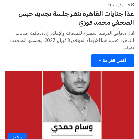
فبراير 7, 2023
غدًا جنايات القاهرة تنظر جلسة تجديد حبس
الصحفي محمد فوزي
قال محامى المرصد المصري للصحافة والإعلام، إن محكمة جنايات
القاهرة، تعتزم غدا الأربعاء الموافق 8 فبراير 2023، بجلستها المنعقدة
بمركز…
أكمل القراءة »
بروفايل