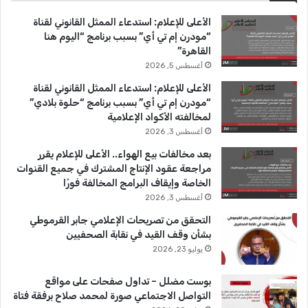
ب
u
ت
الأعلى للإعلام: استدعاء الممثل القانوني لقناة
و
T
ق
“مودرن إم تي أي” بسبب برنامج “اليوم هنا
القاهرة”
ك
u
ر
أغسطس 5, 2026
b
ا
الأعلى للإعلام: استدعاء الممثل القانوني لقناة
“مودرن إم تي أي” بسبب برنامج “حلوة بلادي”
e
م
لمخالفته الأكواد الإعلامية
أغسطس 3, 2026
بعد مخالفات بيع الهواء.. الأعلى للإعلام يقرر
مراجعة عقود الإنتاج المشترك في جميع القنوات
الخاصة وإيقاف البرامج المخالفة فورًا
أغسطس 3, 2026
التحقق من تصريحات الإعلامي جابر القرموطي
بشأن وقف القيد في نقابة الصحفيين
يوليو 23, 2026
بوست مضلل – تداول صفحات على مواقع
التواصل الاجتماعي صورة لمحمد صلاح برفقة فتاة