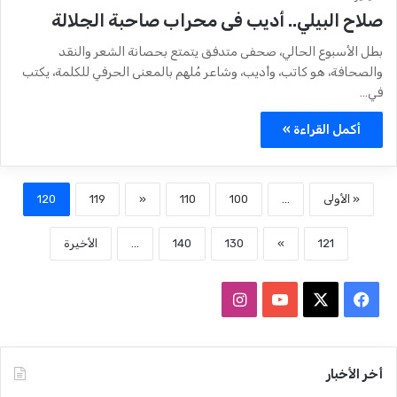
صلاح البيلي.. أديب فى محراب صاحبة الجلالة
بطل الأسبوع الحالي، صحفى متدفق يتمتع بحصانة الشعر والنقد
والصحافة، هو كاتب، وأديب، وشاعر مُلهم بالمعنى الحرفي للكلمة، يكتب
في…
أكمل القراءة »
« الأولى
...
100
110
«
119
120
121
»
130
140
...
الأخيرة
ف
ا
ي
X
Y
ن
س
o
س
أخر الأخبار