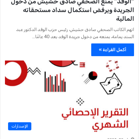
“الوفد” يمنع الصحفي صادق حشيش من دخول
الجريدة ويرفض استكمال سداد مستحقاته
المالية
اتهم الكاتب الصحفي صادق حشيش، رئيس حزب الوفد الدكتور عبد
السند يمامة، بمنعه من دخول جريدة الوفد بعد 40 عامًا…
أكمل القراءة »
الإصدارات