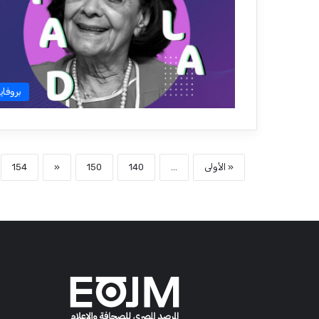
بروفاي
« الأولى
...
140
150
«
154