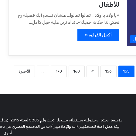
للأطفال
«يا ولاد يا ولاد… تعالوا تعالوا… علشان نسمع أبلة فضيلة رح
تحكي لنا حكاية جميلة».. نداء تربى عليه جيل كامل…
أكمل القراءة »
ل
155
156
»
160
170
...
الأخيرة
مؤسسة بحثية
بيئة عمل آمنة للصحفيين/ات والإعلاميين/ات في المجتمع المصري من ناحية،
أخرى.