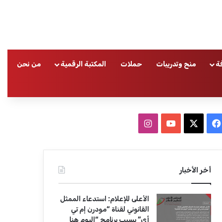
ة
منح وتدريبات
حملات
المكتبة الرقمية
من نحن
ا
ف
ا
ي
X
Y
ن
س
o
س
أخر الأخبار
ب
u
ت
الأعلى للإعلام: استدعاء الممثل
و
T
ق
القانوني لقناة “مودرن إم تي
أي” بسبب برنامج “اليوم هنا