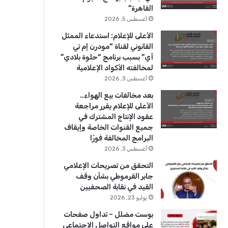
ك
u
ر
القاهرة”
b
ا
أغسطس 5, 2026
الأعلى للإعلام: استدعاء الممثل
e
م
القانوني لقناة “مودرن إم تي
أي” بسبب برنامج “حلوة بلادي”
لمخالفته الأكواد الإعلامية
أغسطس 3, 2026
بعد مخالفات بيع الهواء..
الأعلى للإعلام يقرر مراجعة
عقود الإنتاج المشترك في
جميع القنوات الخاصة وإيقاف
البرامج المخالفة فورًا
أغسطس 3, 2026
التحقق من تصريحات الإعلامي
جابر القرموطي بشأن وقف
القيد في نقابة الصحفيين
يوليو 23, 2026
بوست مضلل – تداول صفحات
على مواقع التواصل الاجتماعي