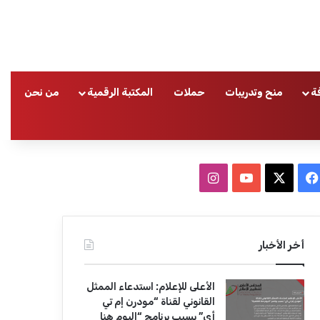
ة
منح وتدريبات
حملات
المكتبة الرقمية
من نحن
ا
ف
ا
ي
X
Y
ن
س
o
س
أخر الأخبار
ب
u
ت
الأعلى للإعلام: استدعاء الممثل
و
T
ق
القانوني لقناة “مودرن إم تي
أي” بسبب برنامج “اليوم هنا