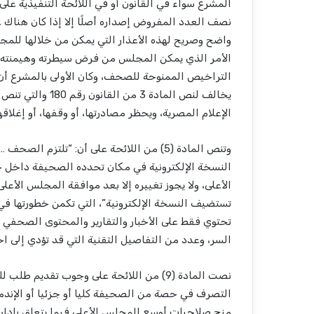
المشرع سواء في القانون أو في اللائحة التنفيذية عل
نصف العدد المفروض إصداره أصلًا إلا إذا كان هناك ع
واضح وصريح لهذه الأعذار التي يمكن من خلالها للم
الأمر الذي يمكن المجلس من فرض سيطرته وهيمنته 
التراخيص الممنوحة للصحف، وكان الأولى بالمشرع أن
يخالف لنص المادة 
الإعلام المصرية، ويحظر مصادرتها، أو وقفها، أو إغلاقها
وتنص المادة (5) من اللائحة على أن: “تلتز
النسخة الإلكترونية في مكان تحدده الصحيفة داخل جم
الأعلى، ولا يجوز تغييره إلا بعد موافقة المجلس الأعلى
تستضيف النسخة الإلكترونية”، التي تكمن خطورتها في ت
تحتوي فقط على الأخبار والتقارير والمحتوى الصحفي
السر، وعدد من التفاصيل التقنية التي قد تؤدي إلى ا
نصت المادة (9) من اللائحة على وجوب تقدي
التصرف في حصة من الصحيفة كليا أو جزئيا أو الإند
منح صلاحيات أوسع للمجلس الأعلى فيما يتعلق بإدار