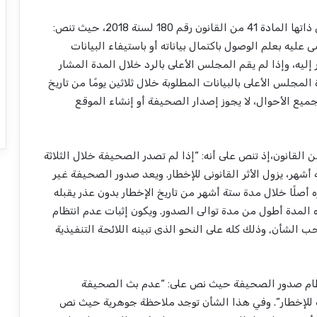
وعند قراءة اللائحة، نجد أن المادة (3) من اللائحة هي ذاتها المادة 41 من القانون رقم 180 لسنة 2018، حيث تنص:
ليه بعلم الوصول باكتمال بياناته أو باستيفاء البيانات
ر إليه، وإذا لم يقم المجلس الأعلى بالرد خلال المدة المشار
 المجلس الأعلى بالبيانات المطلوبة خلال ثلاثين يومًا من تاريخ
ى جميع الأحوال، لا يجوز إصدار الصحيفة أو إنشاء الموقع
 أن المادة (4) من اللائحة هي “صدى” للمادة 42 من القانون،إذ تنص على أنه: “إذا لم تصدر الصحيفة خلال الثلاثة
ة أشهر، يزول الأثر القانونى للإخطار. ويعد صدور الصحيفة غير
صلًا خلال مدة ستة أشهر من تاريخ الإخطار بدون عذر يقبله
المدة أطول من مدة توالى الصدور. ويكون إثبات عدم انتظام
الشأن, وذلك كله على النحو الذى تبينه اللائحة التنفيذية
انتظام صدور الصحيفة حيث نص على: “عدم بث الصحيفة
ية للإخطار”. وفي هذا الشأن توجد ملاحظة جوهرية حيث نص