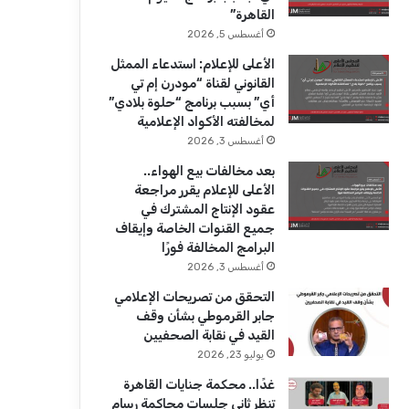
ك
u
ر
القاهرة”
b
ا
أغسطس 5, 2026
الأعلى للإعلام: استدعاء الممثل
e
م
القانوني لقناة “مودرن إم تي
أي” بسبب برنامج “حلوة بلادي”
لمخالفته الأكواد الإعلامية
أغسطس 3, 2026
بعد مخالفات بيع الهواء..
الأعلى للإعلام يقرر مراجعة
عقود الإنتاج المشترك في
جميع القنوات الخاصة وإيقاف
البرامج المخالفة فورًا
أغسطس 3, 2026
التحقق من تصريحات الإعلامي
جابر القرموطي بشأن وقف
القيد في نقابة الصحفيين
يوليو 23, 2026
غدًا.. محكمة جنايات القاهرة
تنظر ثاني جلسات محاكمة رسام