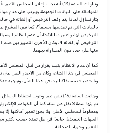
وتناولت المادة (13) أنه يجب إعلان المجل
للموافقة على البيانات الجديدة. ويترتب على عدم موا
يثار تساؤل لماذا يتم وقف الترخيص أو إلغائه في حالة
بالبيانات التي تم تقديمها مسبقاً؟، كما نص المشرع ع
الترخيص لها، واعتبرت اللائحة أن عدم انتظام الوسيلة
الترخيص أو إلغائه
4
، وكان الأحرى التمييز بين عدم ا
منها على حده دون المساواة بينهما.
كما أن عدم الانتظام يثبت بقرار من قبل المجلس الأ
المجلس في هذا الشأن، وكان من الأجدر النص على تش
وشخصيات مستقلة للبت في هذا الشأن، وتوجيه عدة إ
وجاءت المادة (16) تنص على وجوب احتفاظ ا
تم بثها لمدة لا تقل عن سنة، كما أن الخوادم الإلكترو
ومعلوماً للمجلس الأعلى، ولا يجوز تغيير أماكنها إلا 
الجهات التنفيذية خاصة في ظل تعدد حجب لكثير من ال
التعبير وحرية الصحافة.