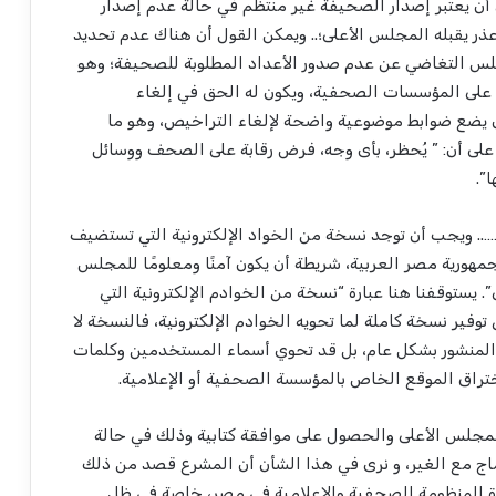
ى أن يعتبر إصدار الصحيفة غير منتظم في حالة عدم إصدار
ذر يقبله المجلس الأعلى؛.. ويمكن القول أن هناك عدم تحديد
جلس التغاضي عن عدم صدور الأعداد المطلوبة للصحيفة؛ وهو
على المؤسسات الصحفية، ويكون له الحق في إلغاء
 يضع ضوابط موضوعية واضحة لإلغاء التراخيص، وهو ما
3 من القانون رقم 180 والتي تنص على أن: ” يُحظر، بأى وجه، فرض رقابة على الصحف ووسائل
”.
م الصحف …….. ويجب أن توجد نسخة من الخواد الإلكترونية التي تستضيف
هورية مصر العربية، شريطة أن يكون آمنًا ومعلومًا للمجلس
”. يستوقفنا هنا عبارة “نسخة من الخوادم الإلكترونية التي
وفير نسخة كاملة لما تحويه الخوادم الإلكترونية، فالنسخة لا
 المنشور بشكل عام، بل قد تحوي أسماء المستخدمين وكلمات
ختراق الموقع الخاص بالمؤسسة الصحفية أو الإعلامية.
م طلب للمجلس الأعلى والحصول على موافقة كتابية وذلك في حالة
ماج مع الغير، و نرى في هذا الشأن أن المشرع قصد من ذلك
ة المنظومة الصحفية والإعلامية في مصر، خاصة في ظل