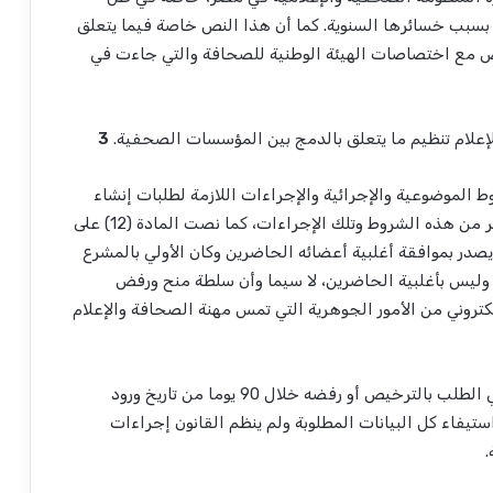
بب خسائرها السنوية. كما أن هذا النص خاصة فيما يتعلق
رض مع اختصاصات الهيئة الوطنية للصحافة والتي جاءت في
إعلام تنظيم ما يتعلق بالدمج بين المؤسسات الصحفية.
3
في المادتين (10) و (11) على الشروط الموضوعية والإجرائية والإجراءات اللازمة لطلبات إنشاء
وتشغيل الوسائل الإعلامية، ونص القانون ذاته على كثير من هذه الشروط وتلك الإجراءات، كما نصت المادة (12) على
صدر بموافقة أغلبية أعضائه الحاضرين وكان الأولي بالمشرع
وليس بأغلبية الحاضرين، لا سيما وأن سلطة منح ورفض
تروني من الأمور الجوهرية التي تمس مهنة الصحافة والإعلام
كما نصت المادة ذاتها على أن المجلس يصدر قراره في الطلب بالترخيص أو رفضه خلال 90 يوما من تاريخ ورود
ستيفاء كل البيانات المطلوبة ولم ينظم القانون إجراءات