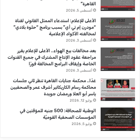
القاهرة”
ك
u
ر
أغسطس 5, 2026
b
ا
الأعلى للإعلام: استدعاء الممثل القانوني لقناة
“مودرن إم تي أي” بسبب برنامج “حلوة بلادي”
e
م
لمخالفته الأكواد الإعلامية
أغسطس 3, 2026
بعد مخالفات بيع الهواء.. الأعلى للإعلام يقرر
مراجعة عقود الإنتاج المشترك في جميع القنوات
الخاصة وإيقاف البرامج المخالفة فورًا
أغسطس 3, 2026
غدًا.. محكمة جنايات القاهرة تنظر ثاني جلسات
محاكمة رسام الكاريكاتير أشرف عمر والصحفيين
ياسر أبو العلا ورمضان جويدة
يوليو 12, 2026
الوطنية للصحافة: 500 جنيه للمؤقتين في
المؤسسات الصحفية القوميَّة
يوليو 5, 2026