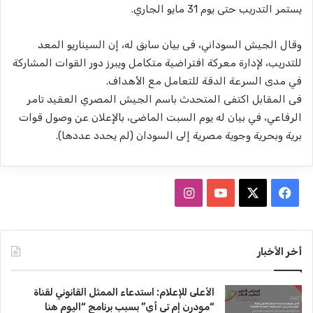
يستمر التدريب حتى يوم 31 مايو الجاري.
وقال الجيش السوداني، فى بيان سابق له، إن السيناريو المعد
للتدريب، لإدارة معركة افتراضية متكامل ويبرز دور القوات المشاركة
في مدى السرعة الدقة للتعامل مع الأهداف.
فى المقابل اكتفى المتحدث باسم الجيش المصري العقيد تامر
الرفاعي، في بيان له يوم السبت الماضى، بالإعلان عن وصول قوات
برية وبحرية وجوية مصرية إلى السودان (لم يحدد عددها).
ف
ا
ي
X
Y
ن
س
o
س
أخر الأخبار
ب
u
ت
الأعلى للإعلام: استدعاء الممثل القانوني لقناة
و
T
ق
“مودرن إم تي أي” بسبب برنامج “اليوم هنا