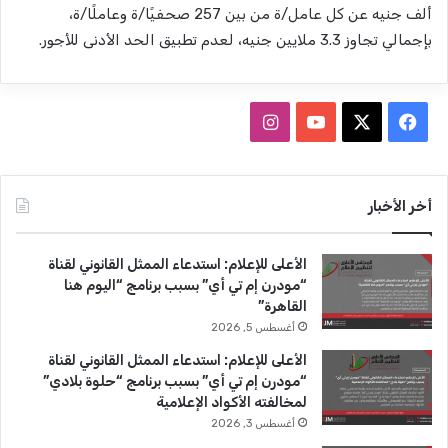
ألف جنيه عن كل عامل/ة من بين 257 صحفيًا/ة وعاملًا/ة،
بإجمالي تجاوز 3.3 ملايين جنيه، لعدم تطبيق الحد الأدنى للأجور.
ف
ا
ي
X
Y
ن
س
o
س
أخر الأخبار
ب
u
ت
الأعلى للإعلام: استدعاء الممثل القانوني لقناة
و
T
ق
“مودرن إم تي أي” بسبب برنامج “اليوم هنا
القاهرة”
ك
u
ر
أغسطس 5, 2026
b
ا
الأعلى للإعلام: استدعاء الممثل القانوني لقناة
“مودرن إم تي أي” بسبب برنامج “حلوة بلادي”
e
م
لمخالفته الأكواد الإعلامية
أغسطس 3, 2026