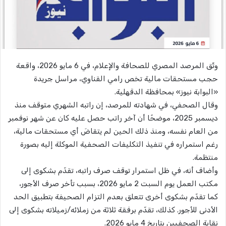
وثّق المرصد المصري للصحافة والإعلام، في 6 مايو 2026، واقعة
حجب مستحقات مالية تخص رامي القناوي، مراسل جريدة
«البوابة نيوز» بمحافظة الدقهلية.
وقال الصحفي، في شهادته للمرصد، إن راتبه الشهري متوقف منذ
ديسمبر 2025، موضحًا أن آخر راتب حصل عليه كان عن شهر نوفمبر
من العام نفسه، ومنذ ذلك الحين لم يتقاضَ أي مستحقات مالية،
رغم استمراره في تنفيذ التكليفات الصحفية الموكلة إليه بصورة
منتظمة.
وأضاف أنه، في ظل استمرار توقف صرف راتبه، تقدّم بشكوى إلى
مكتب العمل يوم السبت 2 مايو 2026، بسبب تأخر صرف الأجور،
كما تقدّم بشكوى أخرى تتعلق بعدم التزام الصحيفة بتطبيق الحد
الأدنى للأجور. كذلك، تقدّم برفقة ثلاثة من زملائه/زميلاته بشكوى إلى
نقابة الصحفيين بتاريخ 4 مايو 2026.