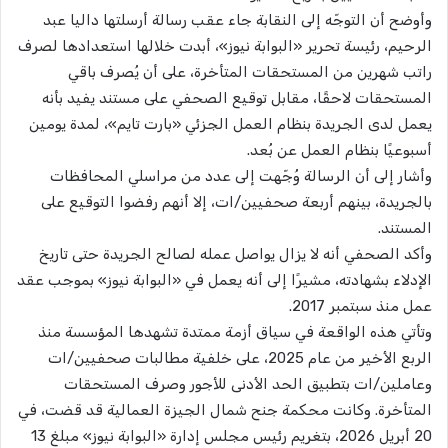
وأوضح أن التوجّه إلى النقابة جاء عقب رسالة أرسلتها داليا عبد
الرحيم، رئيسة تحرير «البوابة نيوز»، أبدت خلالها استعدادها لصرف
راتب شهرين من المستحقات المتأخرة، على أن يُصرف باقي
المستحقات لاحقًا، مقابل توقيع الصحفي على مستند يفيد بأنه
يعمل لدى الجريدة بنظام العمل الجزئي «بارت تايم»، لمدة يومين
أسبوعيًا بنظام العمل عن بُعد.
وأشار إلى أن الرسالة وُجّهت إلى عدد من مراسلي المحافظات
بالجريدة، بينهم أربعة صحفيين/ات، إلا أنهم رفضوا التوقيع على
المستند.
وأكد الصحفي أنه لا يزال يواصل عمله لصالح الجريدة حتى تاريخ
الإدلاء بشهادته، مشيرًا إلى أنه يعمل في «البوابة نيوز» بموجب عقد
عمل منذ سبتمبر 2017.
وتأتي هذه الواقعة في سياق أزمة ممتدة تشهدها المؤسسة منذ
الربع الأخير من عام 2025، على خلفية مطالبات صحفيين/ات
وعاملين/ات بتطبيق الحد الأدنى للأجور وصرف المستحقات
المتأخرة. وكانت محكمة جنح شمال الجيزة العمالية قد قضت، في
20 أبريل 2026، بتغريم رئيس مجلس إدارة «البوابة نيوز» مبلغ 13