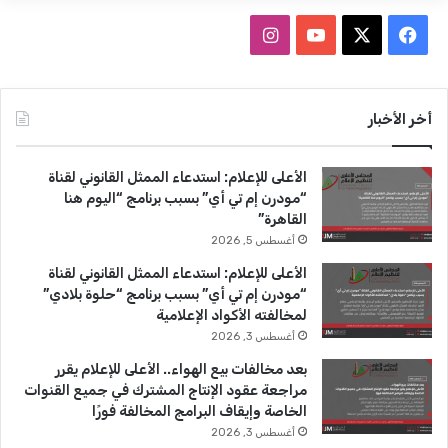
ف
ا
ي
X
Y
ن
س
o
س
أخر الأخبار
ب
u
ت
الأعلى للإعلام: استدعاء الممثل القانوني لقناة
و
T
ق
“مودرن إم تي أي” بسبب برنامج “اليوم هنا
القاهرة”
ك
u
ر
أغسطس 5, 2026
b
ا
الأعلى للإعلام: استدعاء الممثل القانوني لقناة
“مودرن إم تي أي” بسبب برنامج “حلوة بلادي”
e
م
لمخالفته الأكواد الإعلامية
أغسطس 3, 2026
بعد مخالفات بيع الهواء.. الأعلى للإعلام يقرر
مراجعة عقود الإنتاج المشترك في جميع القنوات
الخاصة وإيقاف البرامج المخالفة فورًا
أغسطس 3, 2026