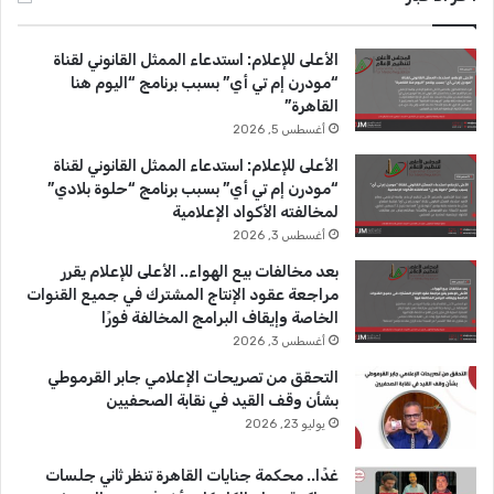
ب
u
ت
الأعلى للإعلام: استدعاء الممثل القانوني لقناة
و
T
ق
“مودرن إم تي أي” بسبب برنامج “اليوم هنا
القاهرة”
ك
u
ر
أغسطس 5, 2026
b
ا
الأعلى للإعلام: استدعاء الممثل القانوني لقناة
“مودرن إم تي أي” بسبب برنامج “حلوة بلادي”
e
م
لمخالفته الأكواد الإعلامية
أغسطس 3, 2026
بعد مخالفات بيع الهواء.. الأعلى للإعلام يقرر
مراجعة عقود الإنتاج المشترك في جميع القنوات
الخاصة وإيقاف البرامج المخالفة فورًا
أغسطس 3, 2026
التحقق من تصريحات الإعلامي جابر القرموطي
بشأن وقف القيد في نقابة الصحفيين
يوليو 23, 2026
غدًا.. محكمة جنايات القاهرة تنظر ثاني جلسات