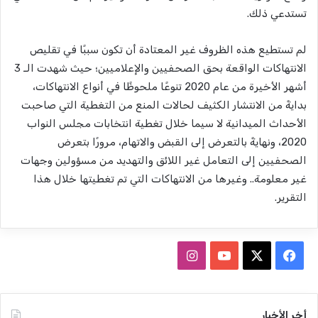
تستدعي ذلك.
لم تستطيع هذه الظروف غير المعتادة أن تكون سببًا في تقليص
الانتهاكات الواقعة بحق الصحفيين والإعلاميين؛ حيث شهدت الـ 3
أشهر الأخيرة من عام 2020 تنوعًا ملحوظًا في أنواع الانتهاكات،
بدايةً من الانتشار الكثيف لحالات المنع من التغطية التي صاحبت
الأحداث الميدانية لا سيما خلال تغطية انتخابات مجلس النواب
2020، ونهايةً بالتعرض إلى القبض والاتهام، مرورًا بتعرض
الصحفيين إلى التعامل غير اللائق والتهديد من مسؤولين وجهات
غير معلومة.. وغيرها من الانتهاكات التي تم تغطيتها خلال هذا
التقرير.
ف
ا
ي
X
Y
ن
س
o
س
أخر الأخبار