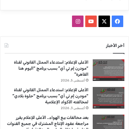
ف
ا
ي
X
Y
ن
س
o
س
أخر الأخبار
ب
u
ت
الأعلى للإعلام: استدعاء الممثل القانوني لقناة
و
T
ق
“مودرن إم تي أي” بسبب برنامج “اليوم هنا
القاهرة”
ك
u
ر
أغسطس 5, 2026
b
ا
الأعلى للإعلام: استدعاء الممثل القانوني لقناة
“مودرن إم تي أي” بسبب برنامج “حلوة بلادي”
e
م
لمخالفته الأكواد الإعلامية
أغسطس 3, 2026
بعد مخالفات بيع الهواء.. الأعلى للإعلام يقرر
مراجعة عقود الإنتاج المشترك في جميع القنوات