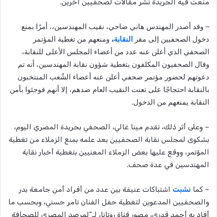
منعت فيه الجريدة نشر مقالات لصحفيين آخرين.
–
وقد
أصدر المهندس
هاني ضاحي،
نقيب المهندسين،،
أمرًا بمنع
دخول الصحفيين إلى مقر
النقابة
،
ومنعهم من تغطية المؤتمر
الصحفي الذي أعلن عنه عدد من أعضاء المجلس الأعلى للنقابة،
وقال الصحفيون المكلفون بتغطية شؤون نقابة المهندسين، أنه تم
دعوتهم لحضور مؤتمر صحفي أعلن عنه أعضاء الشُعب المنتخبون
بالنقابة احتجاجًا على تعنت النقيب العام ضدهم، إلا أنهم فوجئوا بأمن
النقابة يمنعهم من الدخول.
– وعلى أثر ذلك، تقدم مينا غالي، الصحفي بجريدة المصري اليوم،
بشكوى لمجلس نقابة الصحفيين بعد علمه بمنع الزملاء من تغطية
المؤتمر، ووقع عليها بعض الزملاء المعنيين بتغطية أخبار نقابة
المهندسين في عدة صحف.
– كما
نشبت
اشتباكات عنيفة بين عدد من أفراد أمن جامعة بدر
والصحفيين المدعوين لتغطية حفل الفنان تامر حسني، وبحسب ما
أفاد به أحمد قدري، مصور قناة روتانا، لـ”لمرصد المصري للصحافة