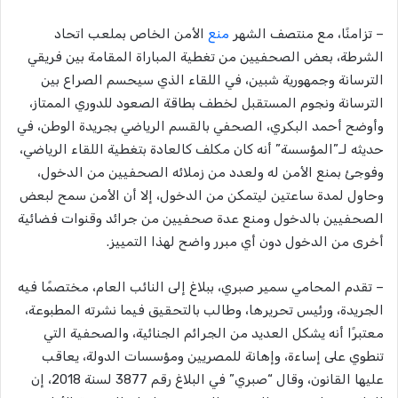
– تزامنًا، مع منتصف الشهر
منع
الأمن الخاص بملعب اتحاد
الشرطة، بعض الصحفيين من تغطية المباراة المقامة بين فريقي
الترسانة وجمهورية شبين، في اللقاء الذي سيحسم الصراع بين
الترسانة ونجوم المستقبل لخطف بطاقة الصعود للدوري الممتاز،
وأوضح أحمد البكري، الصحفي بالقسم الرياضي بجريدة الوطن، في
حديثه لـ”المؤسسة” أنه كان مكلف كالعادة بتغطية اللقاء الرياضي،
وفوجئ بمنع الأمن له ولعدد من زملائه الصحفيين من الدخول،
وحاول لمدة ساعتين ليتمكن من الدخول، إلا أن الأمن سمح لبعض
الصحفيين بالدخول ومنع عدة صحفيين من جرائد وقنوات فضائية
أخرى من الدخول دون أي مبرر واضح لهذا التمييز.
– تقدم المحامي سمير صبري، ببلاغ إلى النائب العام، مختصمًا فيه
الجريدة، ورئيس تحريرها، وطالب بالتحقيق فيما نشرته المطبوعة،
معتبرًا أنه يشكل العديد من الجرائم الجنائية، والصحفية التي
تنطوي على إساءة، وإهانة للمصريين ومؤسسات الدولة، يعاقب
عليها القانون، وقال “صبري” في البلاغ رقم 3877 لسنة 2018، إن