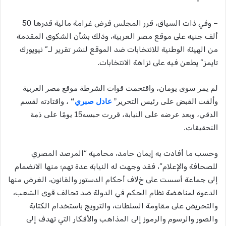
– وفي ذات السياق، قرر المجلس فرض غرامة مالية قدرها 50
ألف جنيه على موقع مصر العربية، وذلك بشأن الشكوى المقدمة
من الهيئة الوطنية للانتخابات ضد الموقع لنشر تقرير لـ” نيويورك
تايمز” يطعن فيه على نزاهة الانتخابات.
لم يمر سوى يومان، واقتحمت قوات الشرطة موقع
مصر العربية
وألقت القبض على رئيس التحرير”
عادل صبري
“
، واقتادته لقسم
الدقي، وبعد عرضه على النيابة، قررت حبسه
15
يومًا على ذمة
التحقيقات
.
وحسب ما أفادت به إيمان حامد، محامية “المرصد المصري
للصحافة والإعلام”، فقد وجهت له النيابة عدة تهم؛ منها الانضمام
إلى جماعة أسست على خﻻف أحكام الدستور والقانون، الغرض منها
الدعوة لمناهضة نظام الحكم في الدولة ضد تحالف قوى الشعب،
والتحريض على مقاومة السلطات، والترويج باستخدام الكتابة
والصور والرسوم والرموز إلى المذاهب والأفكار التي تهدف إلى