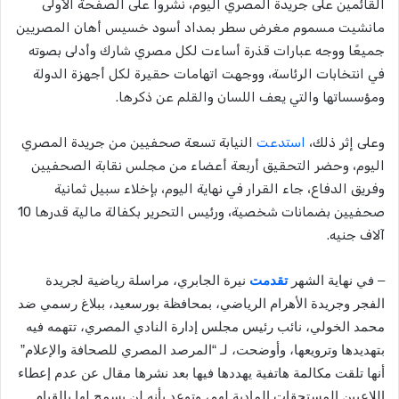
القائمين على جريدة المصري اليوم، نشروا على الصفحة الأولى
مانشيت مسموم مغرض سطر بمداد أسود خسيس أهان المصريين
جميعًا ووجه عبارات قذرة أساءت لكل مصري شارك وأدلى بصوته
في انتخابات الرئاسة، ووجهت اتهامات حقيرة لكل أجهزة الدولة
ومؤسساتها والتي يعف اللسان والقلم عن ذكرها.
وعلى إثر ذلك،
استدعت
النيابة تسعة صحفيين من جريدة المصري
اليوم، وحضر التحقيق أربعة أعضاء من مجلس نقابة الصحفيين
وفريق الدفاع، جاء القرار في نهاية اليوم، بإخلاء سبيل ثمانية
صحفيين بضمانات شخصية، ورئيس التحرير بكفالة مالية قدرها 10
آلاف جنيه.
–
في نهاية الشهر
تقدمت
نيرة الجابري
، مراسلة رياضية لجريدة
الفجر
وجريدة
الأهرام الرياضي،
بمحافظة بورسعيد،
ببلاغ رسمي
ضد
محمد الخولي
، نائب رئيس مجلس إدارة النادي المصري، تتهمه فيه
بتهديدها وترويعها
، و
أوضحت، لـ
“
المرصد المصري للصحافة والإعلام
”
أنها تلقت مكالمة هاتفية يهددها فيها بعد نشرها
مقال
عن عدم إعطاء
اللاعبين المستحقات المادية لهم، وتوعد بأنه لن يسمح لها بالقيام