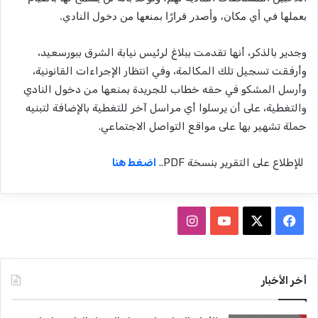
بعملها في أي مكان، وأصدر قرارًا بمنعها من دخول النادي
.
وجدير بالذكر، أنها تقدمت ببلاغ لرئيس نيابة الشرق ببورسعيد،
وأرفقت تسجيل تلك المكالمة، وفي انتظار الإجراءات القانونية،
وأرسل المشكو في حقه خطاب للجريدة بمنعها من دخول النادي
والتغطية، على أن يرسلوا أي مراسل آخر للتغطية بالإضافة لتبنيه
حملة تشهير بها على مواقع التواصل الاجتماعي.
للإطلاع على التقرير بنسخة PDF..
اضغط هنا
ف
ا
ي
X
Y
ن
س
o
س
أخر الأخبار
ب
u
ت