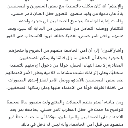
والإعلام” أنه كان مكلف بالتغطية مع بعض المصورين والصحفيين
بناءً على دعوة من وليد منصور، لتصوير حفل الفنان تامر حسنى،
وقامت إدارة الجامعة بتجميع الصحفيين في حجرة واحدة
للانتظار، ووصف التعامل مع الصحفيين من البداية أنه سيئ، وبعد
علمهم برفض تامر حسني، تغطية حفله، قرروا الانسحاب على الفور.
وأشار”قدري” إلى أن أمن الجامعة منعهم من الخروج واحتجزهم
بالحجرة بحجة أن الحفل ما زال قائمًا ولا يمكن للصحفيين
المغادرة إلا بعد انتهاء الحفل، خوفًا من دخول أي منهم للتغطية
متخفيُا، وعلى إثر ذلك نشبت مشادات كلامية وتطور الأمر لاعتدائهم
على بعض الصحفيين بالأيدي، ووصل الأمر لقفز إحدى المصورات
من نافذة الغرفة خوفًا من الاعتداء عليها وعلى زملائها الصحفيين.
ومن جانبه، أصدر منظم الحفلات والمنتج وليد منصور، بيانًا صحفيًا
لتوضيح ما حدث في حفل المطرب تامر حسني، بجامعة بدر، بعد
الاعتداء على الصحفيين والمراسلين، مؤكدًا أن ما حدث خطأ غير
مقصود من قبل أمن الجامعة، وأنه ليس له دخل في ذلك.