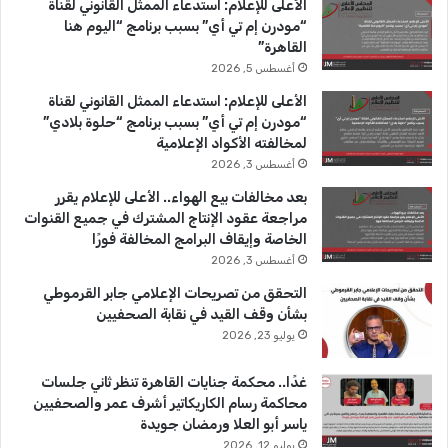
الأعلى للإعلام: استدعاء الممثل القانوني لقناة
و
T
ق
“مودرن إم تي أي” بسبب برنامج “اليوم هنا
القاهرة”
ك
u
ر
أغسطس 5, 2026
b
ا
الأعلى للإعلام: استدعاء الممثل القانوني لقناة
“مودرن إم تي أي” بسبب برنامج “حلوة بلادي”
e
م
لمخالفته الأكواد الإعلامية
أغسطس 3, 2026
بعد مخالفات بيع الهواء.. الأعلى للإعلام يقرر
مراجعة عقود الإنتاج المشترك في جميع القنوات
الخاصة وإيقاف البرامج المخالفة فورًا
أغسطس 3, 2026
التحقق من تصريحات الإعلامي جابر القرموطي
بشأن وقف القيد في نقابة الصحفيين
يوليو 23, 2026
غدًا.. محكمة جنايات القاهرة تنظر ثاني جلسات
محاكمة رسام الكاريكاتير أشرف عمر والصحفيين
ياسر أبو العلا ورمضان جويدة
يوليو 12, 2026