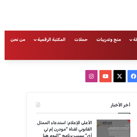
ة
منح وتدريبات
حملات
المكتبة الرقمية
من نحن
ا
ف
ا
ي
X
Y
ن
س
o
س
أخر الأخبار
ب
u
ت
الأعلى للإعلام: استدعاء الممثل
و
T
ق
القانوني لقناة “مودرن إم تي
أي” بسبب برنامج “اليوم هنا