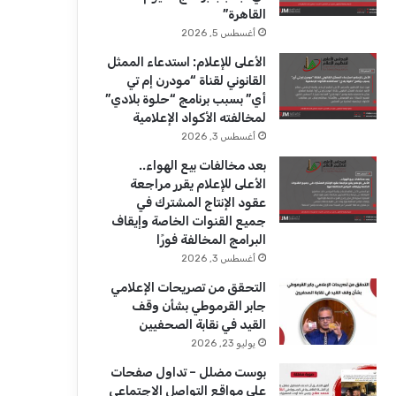
ك
u
ر
القاهرة”
b
ا
أغسطس 5, 2026
الأعلى للإعلام: استدعاء الممثل
e
م
القانوني لقناة “مودرن إم تي
أي” بسبب برنامج “حلوة بلادي”
لمخالفته الأكواد الإعلامية
أغسطس 3, 2026
بعد مخالفات بيع الهواء..
الأعلى للإعلام يقرر مراجعة
عقود الإنتاج المشترك في
جميع القنوات الخاصة وإيقاف
البرامج المخالفة فورًا
أغسطس 3, 2026
التحقق من تصريحات الإعلامي
جابر القرموطي بشأن وقف
القيد في نقابة الصحفيين
يوليو 23, 2026
بوست مضلل – تداول صفحات
على مواقع التواصل الاجتماعي