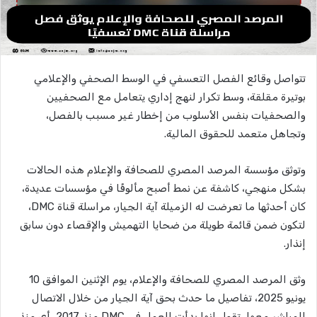
تتواصل وقائع الفصل التعسفي في الوسط الصحفي والإعلامي
بوتيرة مقلقة، وسط تكرار لنهج إداري يتعامل مع الصحفيين
والصحفيات بنفس الأسلوب من إخطار غير مسبب بالفصل،
وتجاهل متعمد للحقوق المالية.
وتوثق مؤسسة المرصد المصري للصحافة والإعلام هذه الحالات
بشكل منهجي، كاشفة عن نمط أصبح مألوفًا في مؤسسات عديدة،
كان أحدثها ما تعرضت له الزميلة آية الجيار، مراسلة قناة DMC،
لتكون ضمن قائمة طويلة من ضحايا التهميش والإقصاء دون سابق
إنذار.
وثق المرصد المصري للصحافة والإعلام، يوم الإثنين الموافق 10
يونيو 2025، تفاصيل ما حدث بحق آية الجيار من خلال الاتصال
المباشر معها، تقول إنها بدأت العمل في DMC منذ 2017، أي منذ