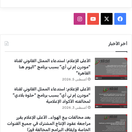
ف
ا
ي
X
Y
ن
س
o
س
أخر الأخبار
ب
u
ت
الأعلى للإعلام: استدعاء الممثل القانوني لقناة
و
T
ق
“مودرن إم تي أي” بسبب برنامج “اليوم هنا
القاهرة”
ك
u
ر
أغسطس 5, 2026
b
ا
الأعلى للإعلام: استدعاء الممثل القانوني لقناة
“مودرن إم تي أي” بسبب برنامج “حلوة بلادي”
e
م
لمخالفته الأكواد الإعلامية
أغسطس 3, 2026
بعد مخالفات بيع الهواء.. الأعلى للإعلام يقرر
مراجعة عقود الإنتاج المشترك في جميع القنوات
الخاصة وإيقاف البرامج المخالفة فورًا