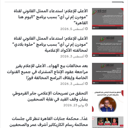
ب
u
ت
الأعلى للإعلام: استدعاء الممثل القانوني لقناة
و
T
ق
“مودرن إم تي أي” بسبب برنامج “اليوم هنا
القاهرة”
ك
u
ر
أغسطس 5, 2026
b
ا
الأعلى للإعلام: استدعاء الممثل القانوني لقناة
“مودرن إم تي أي” بسبب برنامج “حلوة بلادي”
e
م
لمخالفته الأكواد الإعلامية
أغسطس 3, 2026
بعد مخالفات بيع الهواء.. الأعلى للإعلام يقرر
مراجعة عقود الإنتاج المشترك في جميع القنوات
الخاصة وإيقاف البرامج المخالفة فورًا
أغسطس 3, 2026
التحقق من تصريحات الإعلامي جابر القرموطي
بشأن وقف القيد في نقابة الصحفيين
يوليو 23, 2026
غدًا.. محكمة جنايات القاهرة تنظر ثاني جلسات
محاكمة رسام الكاريكاتير أشرف عمر والصحفيين