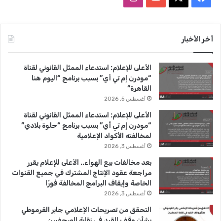
ي
X
Y
ن
س
o
س
أخر الأخبار
ب
u
ت
الأعلى للإعلام: استدعاء الممثل القانوني لقناة
و
T
ق
“مودرن إم تي أي” بسبب برنامج “اليوم هنا
القاهرة”
ك
u
ر
أغسطس 5, 2026
b
ا
الأعلى للإعلام: استدعاء الممثل القانوني لقناة
“مودرن إم تي أي” بسبب برنامج “حلوة بلادي”
e
م
لمخالفته الأكواد الإعلامية
أغسطس 3, 2026
بعد مخالفات بيع الهواء.. الأعلى للإعلام يقرر
مراجعة عقود الإنتاج المشترك في جميع القنوات
الخاصة وإيقاف البرامج المخالفة فورًا
أغسطس 3, 2026
التحقق من تصريحات الإعلامي جابر القرموطي
بشأن وقف القيد في نقابة الصحفيين