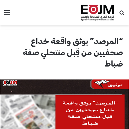
بحث عن
الق
“المرصد” يوثق واقعة خداع
صحفيين من قِبل منتحلي صفة
ضباط