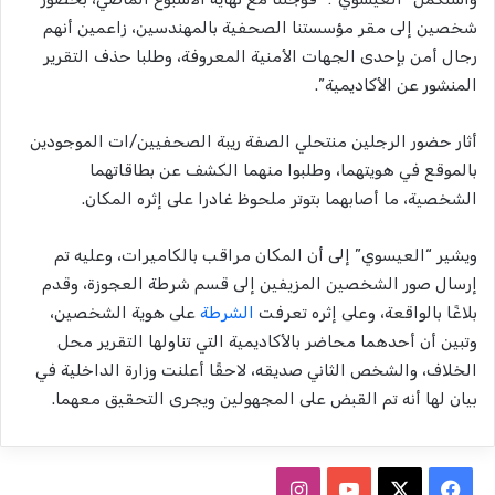
شخصين إلى مقر مؤسستنا الصحفية بالمهندسين، زاعمين أنهم
رجال أمن بإحدى الجهات الأمنية المعروفة، وطلبا حذف التقرير
المنشور عن الأكاديمية”.
أثار حضور الرجلين منتحلي الصفة ريبة الصحفيين/ات الموجودين
بالموقع في هويتهما، وطلبوا منهما الكشف عن بطاقاتهما
الشخصية، ما أصابهما بتوتر ملحوظ غادرا على إثره المكان.
ويشير “العيسوي” إلى أن المكان مراقب بالكاميرات، وعليه تم
إرسال صور الشخصين المزيفين إلى قسم شرطة العجوزة، وقدم
بلاغًا بالواقعة، وعلى إثره تعرفت
الشرطة
على هوية الشخصين،
وتبين أن أحدهما محاضر بالأكاديمية التي تناولها التقرير محل
الخلاف، والشخص الثاني صديقه، لاحقًا أعلنت وزارة الداخلية في
بيان لها أنه تم القبض على المجهولين ويجرى التحقيق معهما.
ف
ا