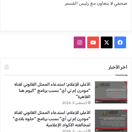
صحفي لا يتعاون مع رئيس القسم.
ف
ا
ي
X
Y
ن
س
o
س
أخر الأخبار
ب
u
ت
الأعلى للإعلام: استدعاء الممثل القانوني لقناة
و
T
ق
“مودرن إم تي أي” بسبب برنامج “اليوم هنا
القاهرة”
ك
u
ر
أغسطس 5, 2026
b
ا
الأعلى للإعلام: استدعاء الممثل القانوني لقناة
“مودرن إم تي أي” بسبب برنامج “حلوة بلادي”
e
م
لمخالفته الأكواد الإعلامية
أغسطس 3, 2026