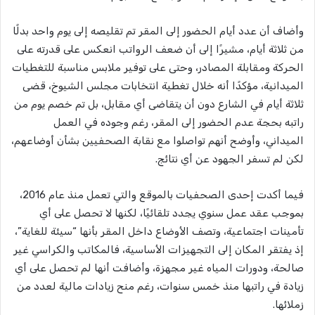
وأضاف أن عدد أيام الحضور إلى المقر تم تقليصه إلى يوم واحد بدلًا
من ثلاثة أيام، مشيرًا إلى أن ضعف الرواتب انعكس على قدرته على
الحركة ومقابلة المصادر، وحتى على توفير ملابس مناسبة للتغطيات
الميدانية، مؤكدًا أنه خلال تغطية انتخابات مجلس الشيوخ، قضى
ثلاثة أيام في الشارع دون أن يتقاضى أي مقابل، بل تم خصم يوم من
راتبه بحجة عدم الحضور إلى المقر، رغم وجوده في العمل
الميداني، وأوضح أنهم تواصلوا مع نقابة الصحفيين بشأن أوضاعهم،
لكن لم تسفر الجهود عن أي نتائج.
فيما أكدت إحدى الصحفيات بالموقع والتي تعمل منذ عام 2016،
بموجب عقد عمل سنوي يجدد تلقائيًا، لكنها لا تحصل على أي
تأمينات اجتماعية، وتصف الأوضاع داخل المقر بأنها “سيئة للغاية”،
إذ يفتقر المكان إلى التجهيزات الأساسية، فالمكاتب والكراسي غير
صالحة، ودورات المياه غير مجهزة، وأضافت أنها لم تحصل على أي
زيادة في راتبها منذ خمس سنوات، رغم منح زيادات مالية لعدد من
زملائها.