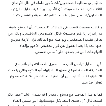
حاليًا، إلى مطالبة الصحفيين/ات بأجور عادلة في ظل الأوضاع
الاقتصادية الطاحنة، مؤكدة أن الأجور غير كافية مقابل ما يؤديه
العاملون/ات من عمل، وتابعت “المرتبات ميتة والشغل كتير”.
وأفادت صحفية تاسعة في شهادتها “للمرصد”، بأن الموقع واجه
قرارات إدارية غير محسوبة خلال الأسبوعين الماضيين، ولكن مع
تدخّل نقيب الصحفيين، وتواصله مع المالك، فإن الأزمة متوقع
حلها تحديدًا بعد العدول عن قرار تخفيض الأجور، وإلغاء
التوقيعات التي تم جمعها على أساس تعسفي.
في المقابل تواصل المرصد المصري للصحافة والإعلام، مع
المشرفة العامة لموقع صدى البلد إلهام أبو الفتح، والتي رفضت
التعليق، لكنها أشارت إلى أن الفترة الحالية هي فترة تنظيم، ولن
يُضار أحدٌ منها.
كما تواصل المرصد مع مسؤول تحرير آخر بصدى البلد “رفض ذكر
اسمه، قال: “إن صدى البلد، بكل مؤسساتها، التي تشمل القناة