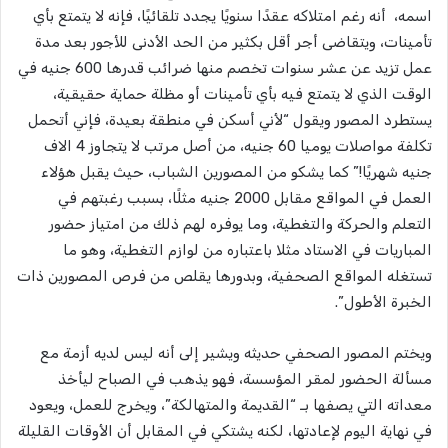
اسمه، أنه رغم امتلاكه عقدًا سنويًا يجدد تلقائيًا، فإنه لا يتمتع بأي
تأمينات، ويتقاضى أجر أقل بكثير من الحد الأدنى للأجور بعد مدة
عمل تزيد عن عشر سنوات تخصم منها ضرائب قدرها 600 جنيه في
الوقت الذي لا يتمتع فيه بأي تأمينات أو مظلة حماية حقيقية،
يستطرد المصور ويقول “لأني أسكن في منطقة بعيدة، فإني أتحمل
تكلفة مواصلات يوميا 60 جنيه، من أصل مرتب لا يتجاوز 4 الاف
جنيه شهريًا!” كما يشكو من المصورين الشباب، حيث يقبل هؤلاء
العمل في المواقع مقابل 2000 جنيه مثلًا، بسبب رغبتهم في
التعلم والحركة والتغطية، وما يوفره لهم ذلك من امتياز حضور
المباريات في الاستاد مثلا باعتباره من لوازم التغطية، وهو ما
تستغله المواقع الصحفية، وبدورها يقلص من فرص المصورين ذات
الخبرة الأطول”.
ويختم المصور الصحفي حديثه ويشير إلى أنه ليس لديه أزمة مع
مسألة الحضور لمقر المؤسسة، فهو يذهب في الصباح ليأخذ
معداته التي يصفها بـ “القديمة والمتهالكة”، ويخرج للعمل، ويعود
في نهاية اليوم لإعادتها، لكنه يشتكي في المقابل أن الأوقات القليلة