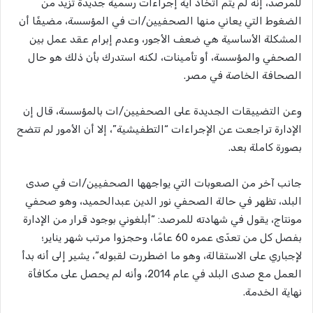
للمرصد، إنه لم يتم اتخاذ أية إجراءات رسمية جديدة تزيد من
الضغوط التي يعاني منها الصحفيين/ات في المؤسسة، مضيفًا أن
المشكلة الأساسية هي ضعف الأجور، وعدم إبرام عقد عمل بين
الصحفي والمؤسسة، أو تأمينات، لكنه استدرك بأن ذلك هو حال
الصحافة الخاصة في مصر.
وعن التضييقات الجديدة على الصحفيين/ات بالمؤسسة، قال إن
الإدارة تراجعت عن الإجراءات “التطفيشية”، إلا أن الأمور لم تتضح
بصورة كاملة بعد.
جانب آخر من الصعوبات التي يواجهها الصحفيين/ات في صدى
البلد، تظهر في حالة الصحفي نور الدين عبدالحميد، وهو صحفي
مونتاج، يقول في شهادته للمرصد: “أبلغوني بوجود قرار من الإدارة
بفصل كل من تعدّى عمره 60 عامًا، وحجزوا مرتب شهر يناير؛
لإجباري على الاستقالة، وهو ما اضطررت لقبوله”، يشير إلى أنه بدأ
العمل مع صدى البلد في عام 2014، وأنه لم يحصل على مكافأة
نهاية الخدمة.