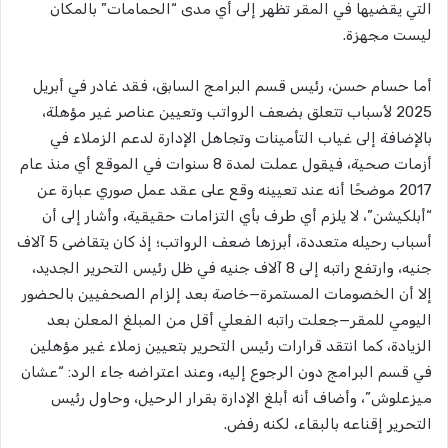
التي يقضيها في المقر تظهر إلى أي مدى “الحمامات” بالمكان
ليست مجهزة.
أما حسام حسن، رئيس قسم البرامج السابق، فقد غادر في أبريل
2025 لأسباب تتعلق بضعف الرواتب وتعيين عناصر غير مؤهلة،
بالإضافة إلى غياب التأمينات وتجاهل الإدارة لدعم الزملاء في
أزمات صحية، فيقول عملت لمدة 8 سنوات في الموقع أي منذ عام
2017 موضحًا أنه عند تعيينه وقع على عقد عمل صوري عبارة عن
“أبلكيشن”، لا يلزم أي طرف بأي التزامات حقيقية، وأشار إلى أن
أسباب رحيله متعددة، أبرزها ضعف الرواتب؛ إذ كان يتقاضى 5 آلاف
جنيه، وارتفع راتبه إلى 8 آلاف جنيه في ظل رئيس التحرير الجديد،
إلا أن الخصومات المستمرة—خاصة بعد إلزام الصحفيين بالحضور
اليومي للمقر—جعلت راتبه الفعلي أقل من المبلغ المعلن بعد
الزيادة، كما انتقد قرارات رئيس التحرير بتعيين زملاء غير مؤهلين
في قسم البرامج دون الرجوع إليه، وعند اعتراضه جاء الرد: “عشان
ميزعلوش”، وأضاف أنه أبلغ الإدارة بقرار الرحيل، وحاول رئيس
التحرير إقناعه بالبقاء، لكنه رفض.