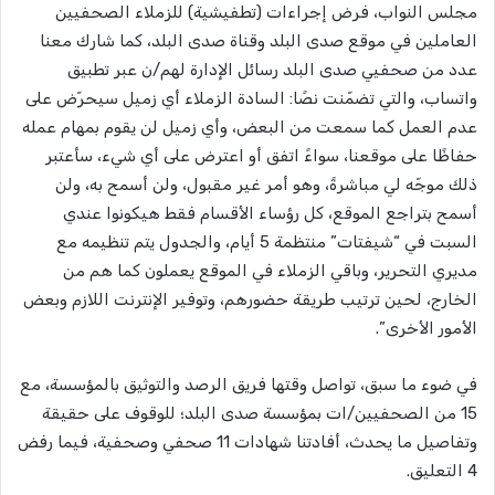
مجلس النواب، فرض إجراءات (تطفيشية) للزملاء الصحفيين
العاملين في موقع صدى البلد وقناة صدى البلد، كما شارك معنا
عدد من صحفيي صدى البلد رسائل الإدارة لهم/ن عبر تطبيق
واتساب، والتي تضمّنت نصًا: السادة الزملاء أي زميل سيحرّض على
عدم العمل كما سمعت من البعض، وأي زميل لن يقوم بمهام عمله
حفاظًا على موقعنا، سواءً اتفق أو اعترض على أي شيء، سأعتبر
ذلك موجّه لي مباشرةً، وهو أمر غير مقبول، ولن أسمح به، ولن
أسمح بتراجع الموقع، كل رؤساء الأقسام فقط هيكونوا عندي
السبت في “شيفتات” منتظمة 5 أيام، والجدول يتم تنظيمه مع
مديري التحرير، وباقي الزملاء في الموقع يعملون كما هم من
الخارج، لحين ترتيب طريقة حضورهم، وتوفير الإنترنت اللازم وبعض
الأمور الأخرى”.
في ضوء ما سبق، تواصل وقتها فريق الرصد والتوثيق بالمؤسسة، مع
15 من الصحفيين/ات بمؤسسة صدى البلد؛ للوقوف على حقيقة
وتفاصيل ما يحدث، أفادتنا شهادات 11 صحفي وصحفية، فيما رفض
4 التعليق.