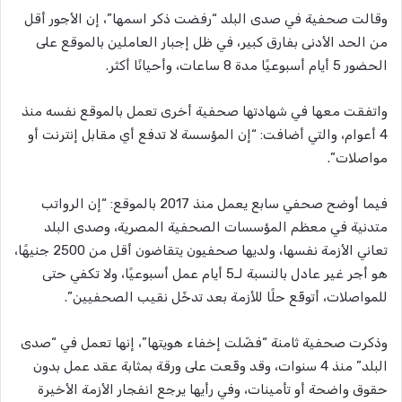
وقالت صحفية في صدى البلد “رفضت ذكر اسمها”، إن الأجور أقل
من الحد الأدنى بفارق كبير، في ظل إجبار العاملين بالموقع على
الحضور 5 أيام أسبوعيًا مدة 8 ساعات، وأحيانًا أكثر.
واتفقت معها في شهادتها صحفية أخرى تعمل بالموقع نفسه منذ
4 أعوام، والتي أضافت: “إن المؤسسة لا تدفع أي مقابل إنترنت أو
مواصلات”.
فيما أوضح صحفي سابع يعمل منذ 2017 بالموقع: “إن الرواتب
متدنية في معظم المؤسسات الصحفية المصرية، وصدى البلد
تعاني الأزمة نفسها، ولديها صحفيون يتقاضون أقل من 2500 جنيهًا،
هو أجر غير عادل بالنسبة لـ5 أيام عمل أسبوعيًا، ولا تكفي حتى
للمواصلات، أتوقّع حلًا للأزمة بعد تدخّل نقيب الصحفيين”.
وذكرت صحفية ثامنة “فضّلت إخفاء هويتها”، إنها تعمل في “صدى
البلد” منذ 4 سنوات، وقد وقّعت على ورقة بمثابة عقد عمل بدون
حقوق واضحة أو تأمينات، وفي رأيها يرجع انفجار الأزمة الأخيرة