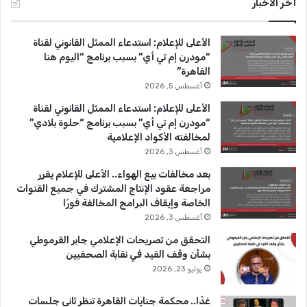
أخر الأخبار
ب
u
ت
الأعلى للإعلام: استدعاء الممثل القانوني لقناة
و
T
ق
“مودرن إم تي أي” بسبب برنامج “اليوم هنا
القاهرة”
ك
u
ر
أغسطس 5, 2026
b
ا
الأعلى للإعلام: استدعاء الممثل القانوني لقناة
“مودرن إم تي أي” بسبب برنامج “حلوة بلادي”
e
م
لمخالفته الأكواد الإعلامية
أغسطس 3, 2026
بعد مخالفات بيع الهواء.. الأعلى للإعلام يقرر
مراجعة عقود الإنتاج المشترك في جميع القنوات
الخاصة وإيقاف البرامج المخالفة فورًا
أغسطس 3, 2026
التحقق من تصريحات الإعلامي جابر القرموطي
بشأن وقف القيد في نقابة الصحفيين
يوليو 23, 2026
غدًا.. محكمة جنايات القاهرة تنظر ثاني جلسات