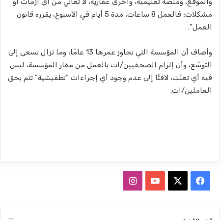
والموقع، ومنصة تعليمية، وأخرى عقارية، لا تعاني من أي أزمات أو
مشكلات؛ فالعمل 8 ساعات، مدة 5 أيام في الأسبوع، يقرره قانون
العمل”.
وأضاف أن المؤسسة التي تجاوز عمرها 13 عامًا، وما تزال تسعى إلى
التوسّع، وأن إلزام الصحفيين/ات بالعمل من مقار المؤسسة، ليس
فيه أي تعنّت، لافتًا إلى عدم وجود أي إجراءات “تطفيشية” تتم بحق
العاملين/ات.
ف
ا
ي
X
Y
ن
س
o
س