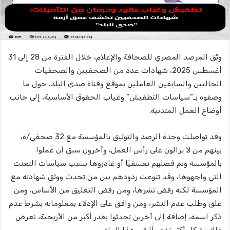
وثّق المرصد المصري للصحافة والإعلام، خلال الفترة من 28 إلى 31
أغسطس 2025، شهادات عدد من الصحفيين والصحفيات
الحاليين والسابقين العاملين بموقع وقناة صدى البلد، حول ما
وصفوه بـ”سياسات التطفيش” وغياب الحقوق الأساسية، إلى جانب
أوضاع العمل المتدنية.
وقد تواصلت وحدة الرصد والتوثيق بالمؤسسة مع 32 صحفي/ة،
بينهم من لا يزالون على رأس العمل، وآخرون سبق أن عملوا
بالمؤسسة وتم فصلهم تعسفيًا أو غادروها بسبب سياسات التعنت
التي واجهوها، وقد تنوعت ردودهم بين من تحدث ووثق شهادته مع
المؤسسة لكنه رفض نشرها، ومن رفض التعليق من الأساس، ومن
علق وطلب عدم النشر، ومن وافق على الإدلاء بمعلوماته بشرط عدم
ذكر اسمه، إضافة إلى آخرين تحدثوا بقدر أكبر من الأريحية، نعرض
ذلك بشكل أكثر تفصيلًا في هذا الملف.