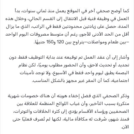
كما أوضح صحفي آخر في الموقع يعمل منذ ثماني سنوات، بدأ
العمل في وظيفة فنية قبل الانتقال إلى القسم الحالي، وخلال هذه
المدة، حصل على زيادتين محدودتين فقط في الراتب، الذي ما يزال
أقل من الحد الأدنى للأجور، رغم أن متوسط مصروفات اليوم الواحد
—بين طعام ومواصلات—يتراوح بين 120 و150 جنيهًا.
وأشار إلى أن عقد العمل تم توقيعه عند بداية التوظيف فقط، دون
تجديد أو تحديث لاحق، وأن الحضور مطلوب يوميًا، لكن نظام
البصمة يطبق ليوم واحد فقط في الأسبوع، ولا توجد تأمينات
اجتماعية، كما أن المقر غير مجهز بالشكل المناسب.
وذكر الصحفي الذي فضل إخفاء هويته أن هناك خصومات شهرية
متكررة بسبب التأخير، وأن غياب اللوائح المنظمة للعلاقة بين
الصحفيين ورؤساء الأقسام يؤدي إلى كثرة الخلافات والتوترات،
فمنذ شهور، صُرفت له مكافأة مالية، لكنها لم تُصرف فعليًا حتى
الآن.