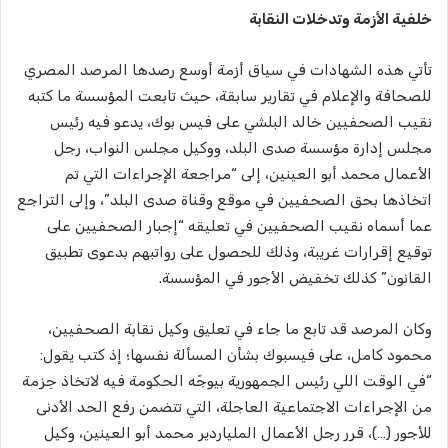
خلفية الأزمة وتدخلات النقابة
تأتي هذه الشهادات في سياق أزمة أوسع رصدها المرصد المصري
للصحافة والإعلام في تقارير سابقة، حيث تابعت المؤسسة ما كتبه
نقيب الصحفيين خالد البلشي على فيس بوك، يدعو فيه رئيس
مجلس إدارة مؤسسة صدى البلد، ووكيل مجلس النواب، رجل
الأعمال محمد أبو العينين، إلى “مراجعة الإجراءات التي تم
اتخاذها بحق الصحفيين في موقع وقناة صدى البلد”، وإلى التراجع
عما أسماه نقيب الصحفيين في تعليقه “إجبار الصحفيين على
توقيع إقرارات غريبة، وذلك للحصول على رواتبهم بدعوى تطبيق
القانون” كذلك تخفيض الأجور في المؤسسة.
وكان المرصد قد تابع ما جاء في تعليق وكيل نقابة الصحفيين،
محمود كامل، على فيسبوك بشأن المسألة نفسها؛ إذ كتب يقول:
“في الوقت اللي رئيس الجمهورية بيوجّه الحكومة فيه لاتخاذ حِزمة
من الإجراءات الاجتماعية العاجلة، التي تتضمن رفع الحد الأدنى
للأجور (…)، قرر رجل الأعمال الملياردير محمد أبو العينين، وكيل