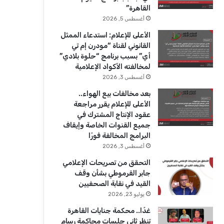
ك
u
ر
القاهرة”
b
ا
أغسطس 5, 2026
الأعلى للإعلام: استدعاء الممثل
e
م
القانوني لقناة “مودرن إم تي
أي” بسبب برنامج “حلوة بلادي”
لمخالفته الأكواد الإعلامية
أغسطس 3, 2026
بعد مخالفات بيع الهواء..
الأعلى للإعلام يقرر مراجعة
عقود الإنتاج المشترك في
جميع القنوات الخاصة وإيقاف
البرامج المخالفة فورًا
أغسطس 3, 2026
التحقق من تصريحات الإعلامي
جابر القرموطي بشأن وقف
القيد في نقابة الصحفيين
يوليو 23, 2026
غدًا.. محكمة جنايات القاهرة
تنظر ثاني جلسات محاكمة رسام