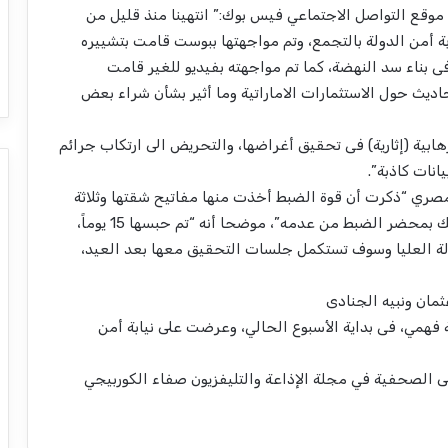
موقع التواصل الاجتماعي فيس بوك:” انتهينا منذ قليل من
 أمن الدولة بالتجمع، وتم مواجهتها ببوست قامت بتشييره
ناء سد النهضة، كما تم مواجهته بفيديو للغير قامت
يث حول الاستثمارات الاماراتية وما أثير بشأن شراء بعض
ابية (إثارية) فى تحقيق أغراضها، والتحريض الى ارتكاب جرائم
انات كاذبة”.
لمصري “ذكرت أن قوة الضبط أخذت منها مفاتيح شقتها وثلاثة
تليفونات ومبلغ 12 ألف جنيه ولا تعلم هل تم إثبات ذلك بمحضر الضبط من عدمه”، موضحا أنه “تم حبسها 15 يوماً،
44 لسنة 2022 حصر أمن الدولة العليا وسوف تستكمل جلسات التحقيق معها بعد العيد،
مان ونبيه الجنادى
فهمي، فى بداية الأسبوع الحالي، وعرضت على نيابة أمن
 الصحفية في مجلة الإذاعة والتليفزيون صفاء الكوربيجي