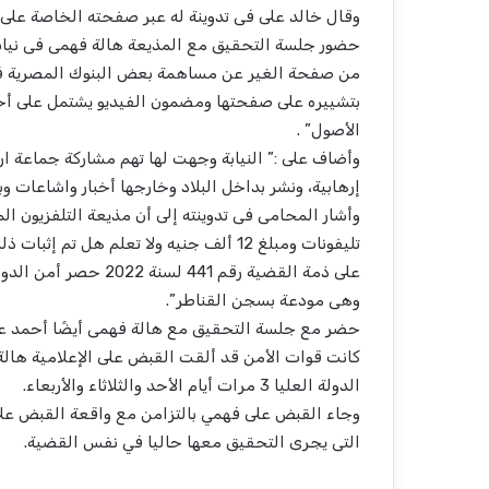
وقال خالد على فى تدوينة له عبر صفحته الخاصة على 
حضور جلسة التحقيق مع المذيعة هالة فهمى فى نيابة
من صفحة الغير عن مساهمة بعض البنوك المصرية فى ب
بتشييره على صفحتها ومضمون الفيديو يشتمل على أحاد
الأصول” .
وأضاف على :” النيابة وجهت لها تهم مشاركة جماعة اره
إرهابية، ونشر بداخل البلاد وخارجها أخبار واشاعات وبي
وأشار المحامى فى تدوينته إلى أن مذيعة التلفزيون ا
على ذمة القضية رقم 1
وهى مودعة بسجن القناطر”.
حضر مع جلسة التحقيق مع هالة فهمى أيضًا أحمد عث
كانت قوات الأمن قد ألقت القبض على الإعلامية هالة 
الدولة العليا 3 مرات أيام الأحد والثلاثاء والأربعاء.
وجاء القبض على فهمي بالتزامن مع واقعة القبض على
التى يجرى التحقيق معها حاليا في نفس القضية.