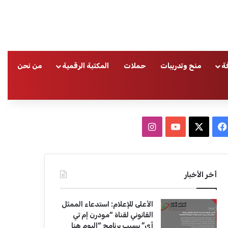
ة
منح وتدريبات
حملات
المكتبة الرقمية
من نحن
ا
ف
ا
ي
X
Y
ن
س
o
س
أخر الأخبار
ب
u
ت
الأعلى للإعلام: استدعاء الممثل
و
T
ق
القانوني لقناة “مودرن إم تي
أي” بسبب برنامج “اليوم هنا