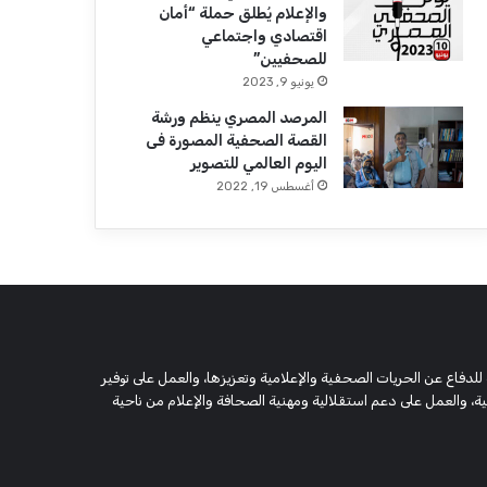
والإعلام يُطلق حملة “أمان
اقتصادي واجتماعي
للصحفيين”
يونيو 9, 2023
المرصد المصري ينظم ورشة
القصة الصحفية المصورة فى
اليوم العالمي للتصوير
أغسطس 19, 2022
 وحقوقية مستقلة، مسجلة تحت رقم 5805 لسنة 2016، تهدف للدفاع عن الحريات الصحفية والإعلامية وتعزيزها، والعمل على توفير
 والعمل على دعم استقلالية ومهنية الصحافة والإعلام من ناحية