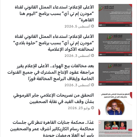
ب
u
ت
الأعلى للإعلام: استدعاء الممثل القانوني لقناة
و
T
ق
“مودرن إم تي أي” بسبب برنامج “اليوم هنا
القاهرة”
ك
u
ر
أغسطس 5, 2026
b
ا
الأعلى للإعلام: استدعاء الممثل القانوني لقناة
“مودرن إم تي أي” بسبب برنامج “حلوة بلادي”
e
م
لمخالفته الأكواد الإعلامية
أغسطس 3, 2026
بعد مخالفات بيع الهواء.. الأعلى للإعلام يقرر
مراجعة عقود الإنتاج المشترك في جميع القنوات
الخاصة وإيقاف البرامج المخالفة فورًا
أغسطس 3, 2026
التحقق من تصريحات الإعلامي جابر القرموطي
بشأن وقف القيد في نقابة الصحفيين
يوليو 23, 2026
غدًا.. محكمة جنايات القاهرة تنظر ثاني جلسات
محاكمة رسام الكاريكاتير أشرف عمر والصحفيين
ياسر أبو العلا ورمضان جويدة