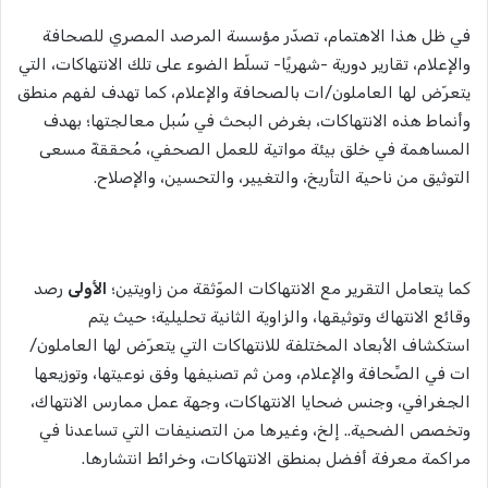
في ظل هذا الاهتمام، تصدّر مؤسسة المرصد المصري للصحافة
والإعلام، تقارير دورية -شهريًا- تسلّط الضوء على تلك الانتهاكات، التي
يتعرّض لها العاملون/ات بالصحافة والإعلام، كما تهدف لفهم منطق
وأنماط هذه الانتهاكات، بغرض البحث في سُبل معالجتها؛ بهدف
المساهمة في خلق بيئة مواتية للعمل الصحفي، مُحققةّ مسعى
التوثيق من ناحية التأريخ، والتغيير، والتحسين، والإصلاح.
كما يتعامل التقرير مع الانتهاكات الموّثقة من زاويتين؛
الأولى
رصد
وقائع الانتهاك وتوثيقها، والزاوية الثانية تحليلية؛ حيث يتم
استكشاف الأبعاد المختلفة للانتهاكات التي يتعرّض لها العاملون/
ات في الصِّحافة والإعلام، ومن ثم تصنيفها وفق نوعيتها، وتوزيعها
الجغرافي، وجنس ضحايا الانتهاكات، وجهة عمل ممارس الانتهاك،
وتخصص الضحية.. إلخ، وغيرها من التصنيفات التي تساعدنا في
مراكمة معرفة أفضل بمنطق الانتهاكات، وخرائط انتشارها.