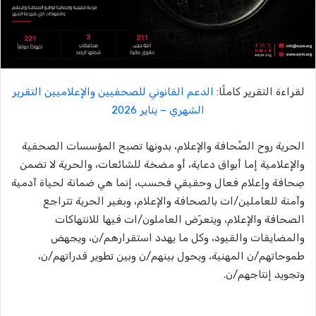
لقراءة التقرير كاملًا:
الدعم القانوني للصحفيين والإعلاميين التقرير
الشهري – يناير 2026
الحرية روح الصِّحافة والإعلام، بدونها تصبح المؤسسات الصحفية
والإعلامية إما أبواق دعاية، أو مضخة للشائعات، والحرية لا تضمن
صِحافة وإعلام فعال وحقيقي فحسب، إنما هي ضمانة لحياة آدمية
وآمنة للعاملين/ات بالصحافة والإعلام، وبغير الحرية تتراجع
الصحافة والإعلام، ويتعرّض العاملون/ات فيها للانتهاكات
والمضايقات والقيود، وكل ما يهدد استقرارهم/ن، ويجهض
طموحاتهم/ن المهنية، ويحول بينهم/ن وبين تطوير قدراتهم/ن،
وتجويد إنتاجهم/ن.