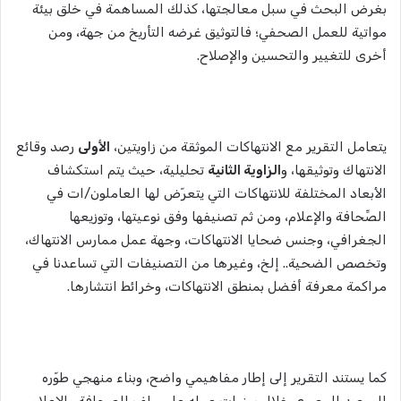
بغرض البحث في سبل معالجتها، كذلك المساهمة في خلق بيئة
مواتية للعمل الصحفي؛ فالتوثيق غرضه التأريخ من جهة، ومن
أخرى للتغيير والتحسين والإصلاح.
يتعامل التقرير مع الانتهاكات الموثقة من زاويتين،
الأولى
رصد وقائع
الانتهاك وتوثيقها، و
الزاوية الثانية
تحليلية، حيث يتم استكشاف
الأبعاد المختلفة للانتهاكات التي يتعرّض لها العاملون/ات في
الصِّحافة والإعلام، ومن ثم تصنيفها وفق نوعيتها، وتوزيعها
الجغرافي، وجنس ضحايا الانتهاكات، وجهة عمل ممارس الانتهاك،
وتخصص الضحية.. إلخ، وغيرها من التصنيفات التي تساعدنا في
مراكمة معرفة أفضل بمنطق الانتهاكات، وخرائط انتشارها.
كما يستند التقرير إلى إطار مفاهيمي واضح، وبناء منهجي طوّره
المرصد المصري خلال سنوات عمله على ملف الصحافة والإعلام