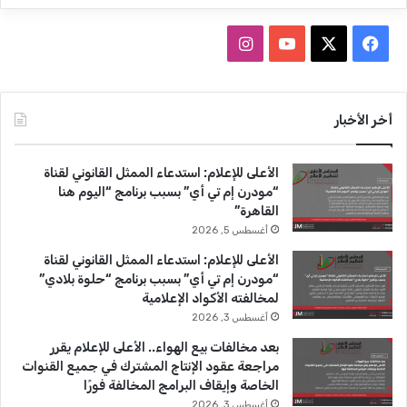
ف
ا
ي
X
Y
ن
س
o
س
أخر الأخبار
ب
u
ت
الأعلى للإعلام: استدعاء الممثل القانوني لقناة
و
T
ق
“مودرن إم تي أي” بسبب برنامج “اليوم هنا
القاهرة”
ك
u
ر
أغسطس 5, 2026
b
ا
الأعلى للإعلام: استدعاء الممثل القانوني لقناة
“مودرن إم تي أي” بسبب برنامج “حلوة بلادي”
e
م
لمخالفته الأكواد الإعلامية
أغسطس 3, 2026
بعد مخالفات بيع الهواء.. الأعلى للإعلام يقرر
مراجعة عقود الإنتاج المشترك في جميع القنوات
الخاصة وإيقاف البرامج المخالفة فورًا
أغسطس 3, 2026