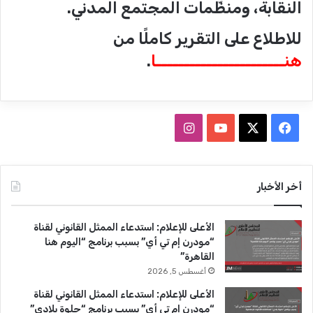
النقابة، ومنظّمات المجتمع المدني.
للاطلاع على التقرير كاملًا من
هنـــــــــــــــــــــــا
.
ف
ا
ي
X
Y
ن
س
o
س
أخر الأخبار
ب
u
ت
الأعلى للإعلام: استدعاء الممثل القانوني لقناة
و
T
ق
“مودرن إم تي أي” بسبب برنامج “اليوم هنا
القاهرة”
ك
u
ر
أغسطس 5, 2026
b
ا
الأعلى للإعلام: استدعاء الممثل القانوني لقناة
“مودرن إم تي أي” بسبب برنامج “حلوة بلادي”