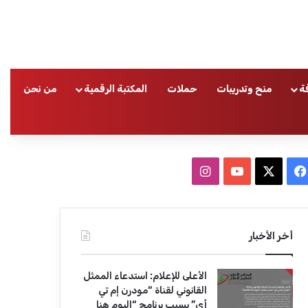
ة
منح وتدريبات
حملات
المكتبة الرقمية
من نحن
ا
ف
ا
ي
X
Y
ن
س
o
س
أخر الأخبار
ب
u
ت
الأعلى للإعلام: استدعاء الممثل
و
T
ق
القانوني لقناة “مودرن إم تي
أي” بسبب برنامج “اليوم هنا