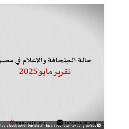
Editable book cover template - insert your own text or graphics