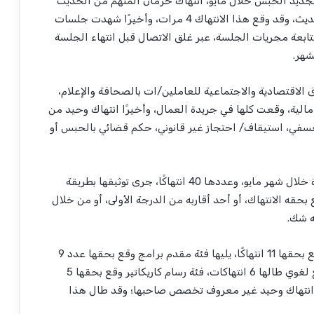
تجديد الحبس خلال مايو، انتهاك حرمان المتهم من الحديث
للمحكمة؛ عبر غلق الصوت وعدم السماح للمتهم بالحديث، وقد وقع هذا الانتهاك 4 مرات، وأخيرًا شهدت جلسات
ابعة مجريات الجلسة، عبر غلق الاتصال قبل انتهاء الجلسة
 الاقتصادية والاجتماعية للعاملين/ات بالصحافة والإعلام،
ع 5 حالات حجب حقوق مالية، وقعت كلها في جريدة العمال، وأخيرًا انتهاك وحيد من
عسفي، استيقاف/ احتجاز غير قانوني، حكم قضائي بالحبس أو
نجد أن كل الانتهاكات المرصودة خلال شهر مايو، وعددها 40 انتهاكًا، جرى توثيقها بطريقة
بحقه الانتهاك، أو أحد أقاربه من الدرجة الأولى، أو من خلال
ه شك.
نجد أن فئة محرر وقع بحقها 11 انتهاكًا، يليها فئة مقدم برامج وقع بحقها عدد 9
انتهاكات، فئة كاتب وقع بحقها 7 انتهاكات، فئة مراجع لغوي طالها 6 انتهاكات، فئة رسام كاريكاتير وقع بحقها 5
رًا انتهاك وحيد غير معروف تخصص صاحبها؛ وقد طال هذا