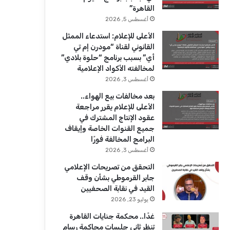
ك
u
ر
القاهرة”
b
ا
أغسطس 5, 2026
الأعلى للإعلام: استدعاء الممثل
e
م
القانوني لقناة “مودرن إم تي
أي” بسبب برنامج “حلوة بلادي”
لمخالفته الأكواد الإعلامية
أغسطس 3, 2026
بعد مخالفات بيع الهواء..
الأعلى للإعلام يقرر مراجعة
عقود الإنتاج المشترك في
جميع القنوات الخاصة وإيقاف
البرامج المخالفة فورًا
أغسطس 3, 2026
التحقق من تصريحات الإعلامي
جابر القرموطي بشأن وقف
القيد في نقابة الصحفيين
يوليو 23, 2026
غدًا.. محكمة جنايات القاهرة
تنظر ثاني جلسات محاكمة رسام