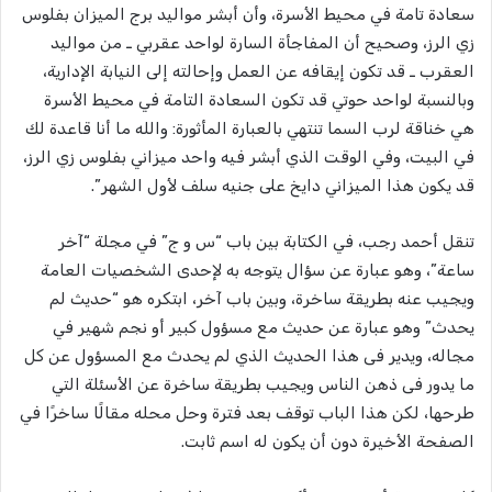
سعادة تامة في محيط الأسرة، وأن أبشر مواليد برج الميزان بفلوس
زي الرز، وصحيح أن المفاجأة السارة لواحد عقربي ـ من مواليد
العقرب ـ قد تكون إيقافه عن العمل وإحالته إلى النيابة الإدارية،
وبالنسبة لواحد حوتي قد تكون السعادة التامة في محيط الأسرة
هي خناقة لرب السما تنتهي بالعبارة المأثورة: والله ما أنا قاعدة لك
في البيت، وفي الوقت الذي أبشر فيه واحد ميزاني بفلوس زي الرز،
قد يكون هذا الميزاني دايخ على جنيه سلف لأول الشهر”.
تنقل أحمد رجب، في الكتابة بين باب “س و ج” في مجلة “آخر
ساعة”، وهو عبارة عن سؤال يتوجه به لإحدى الشخصيات العامة
ويجيب عنه بطريقة ساخرة، وبين باب آخر، ابتكره هو “حديث لم
يحدث” وهو عبارة عن حديث مع مسؤول كبير أو نجم شهير في
مجاله، ويدير فى هذا الحديث الذي لم يحدث مع المسؤول عن كل
ما يدور فى ذهن الناس ويجيب بطريقة ساخرة عن الأسئلة التي
طرحها، لكن هذا الباب توقف بعد فترة وحل محله مقالًا ساخرًا في
الصفحة الأخيرة دون أن يكون له اسم ثابت.