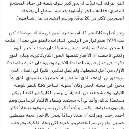
الذي عرفته فيه تنبأت له بدور كبير سوف يلعبه في حياة المجتمع
المصري، فقلمه ساخر، وأسلوبه جذاب، استطاع أن يضحك
المصريين لأكثر من 20 عامًا، ويرسم الابتسامة على شفاههم”.
وعن أصل حكاية نص كلمة، يستطرد أمين في مقاله، موضحًا: “في
سنة 1974 صدر قرار من الرئيس السادات بالعفو عني بعد أن ظللت
بالسجن لمدة 9 سنوات، وعيننى مشرفًا على صحف أخبار اليوم..
ولكنني لاحظت أن الأخبار تنقصها الصور الكاريكاتيرية، وعلى الفور
فكرت فى عمل صورة بالصفحة الأخيرة وصورة على عمود بالصفحة
الأولى من أجل تنشيطها.. ولم يطل تفكيري كثيرًا في الفنان الذي
سيحقق لي الهدف الذى أنشده.. إنه أحمد رجب تلميذي الذى بدأ
محررًا فى مجلة الجيل وكان أسلوبه الساخر لافتًا للنظر للوهلة
الأولى.. وقد شجعته في البداية أن يرسم الكاريكاتير لكنه لم يكن
مستعدًا لذلك، وأكد لي أنه مستعد لإعطاء الأفكار للرسامين وهم
يقومون بتنفيذها.. لكننى بدأت أفكر في رسام موهوب ينفذ أفكار
أحمد رجب، وعرفت أن عندنا رسامًا يعمل بالأخبار اسمه مصطفى
حسين، يقوم برسم القصص، واخترته لكي ينفذ الفكرة.. وفوجئت