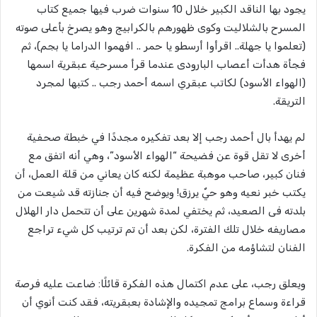
يجود بها الناقد الكبير خلال 10 سنوات ضرب فيها جميع كتاب
المسرح بالشلاليت وكوى ظهورهم بالكرابيج وهو يصرخ بأعلى صوته
(تعلموا يا جهلة.. اقرأوا أرسطو يا حمر .. افهموا الدراما يا بجم)، ثم
فجأة هدأت أعصاب البارودى عندما قرأ مسرحية عبقرية اسمها
(الهواء الأسود) لكاتب عبقري اسمه أحمد رجب .. كتبها لمجرد
التريقة.
لم يهدأ بال أحمد رجب إلا بعد تفكيره مجددًا في خبطة صحفية
أخرى لا تقل قوة عن فضيحة “الهواء الأسود”، وهي أنه اتفق مع
فنان كبير، صاحب موهبة عظيمة لكنه كان يعاني من قلة العمل، أن
يكتب خبر نعيه وهو حيٌ يرزق! ويوضح فيه أن جنازته قد شيعت من
بلدته فى الصعيد، ثم يختفي لمدة شهرين على أن تتحمل دار الهلال
مصاريفه خلال تلك الفترة، لكن بعد أن تم ترتيب كل شيء تراجع
الفنان لتشاؤمه من الفكرة.
ويعلق رجب، على عدم اكتمال هذه الفكرة قائلًا: ضاعت عليه فرصة
قراءة وسماع برامج تمجيده والإشادة بعبقريته، فقد كنت أنوي أن