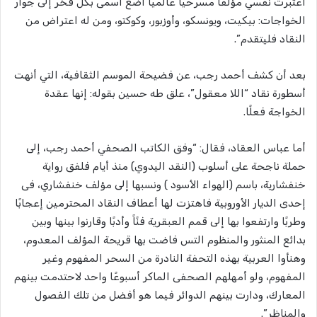
اعتبرت نفسي مؤلفًا مسرحيًا عالميًا أضع اسمى بكل فخر إلى جوار
الخواجات: بيكيت، ويونسكو، وأوزبور، وكوكتو، ومن له اعتراض من
النقاد فليتقدم”.
بعد أن كشف أحمد رجب، عن فضيحة الموسم الثقافية، التي أنهت
أسطورة نقاد “اللا معقول”، علق طه حسين بقوله: إنها عقدة
الخواجة فعلًا.
أما عباس العقاد، فقال: “وفق الكاتب الصحفي أحمد رجب، إلى
حملة ناجحة على أسلوب (النقد اليدوي) منذ أيام فلفق رواية
خنفشارية، باسم (الهواء الأسود ) ونسبها إلى مؤلف خنفشاري، فى
إحدى الديار الأوروبية فاهتزت لها أعطاف النقاد المحترمين إعجابًا
وطربًا وارتفعوا بها إلى قمم العبقرية فنًاً وأدبًا وقارنوا بينها وبين
بدائع المنثور والمنظوم التس فاضت بها قريحة المؤلف المعدوم،
وهنأوا العربية بهذه التحفة النادرة من السحر المفهوم وغير
المفهوم، ولو أمهلهم الصحفى الماكر أسبوعًا واحد لاحتدمت بينهم
المعارك، ودارت بينهم الدوائر فيما هو أفضل من تلك الفصول
والمناظر”.