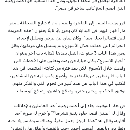
القاهرة ليعمل فى مجلة الجيل.. وكان هذا الشاب، هو أحمد رجب،
الذي أصبح ألمع كاتب ساخر فى مصر”.
قرر رجب، السفر إلى القاهرة والعمل من 6 شارع الصحافة ـ مقر
دار أخبار اليوم؛ فى البداية كان يحرر بابًا ثابتًا بعنوان “هذه الجريمة
لغز.. فتعالوا نحله معا”، وكان عبارة عن عرض وتحليل لإحدى
الجرائم التى حدثت خلال الأسبوع ولم يستدل على مرتكبها، وظل
يحرر هذا الباب 3 سنوات، انتقل بعدها لكتابة باب آخر بعنوان
“أخبار الأسبوع”، وكان عبارة عن رصد وتعليق على الأحداث التى
وقعت خلال الأسبوع، لكن بعد فترة من كتابته المنتظمة في هذا
الباب قام بتغيير طريقة تقديمه، وأصبح يكتب فيه عن المشاهير،
فكتب في هذا الباب عن عدد كبير من نجوم الفن والفكر منهم:
توفيق الحكيم، ويحيى حقي، وصلاح جاهين، وصلاح أبو سيف.
في هذا التوقيت جاء إلى أحمد رجب، أحد العاملين بالإعلانات
وقال له “عندي قصة حلوة ينفع تنشرها؟” وأخرج له صورة أحد
أقاربه، وقال له: “هذا الرجل يعمل مقرئًا وهناك سيدة سورية تحبه
وتطارده، وبالفعل أعجب أحمد رجب بالقصة وأطلق على المقرئ