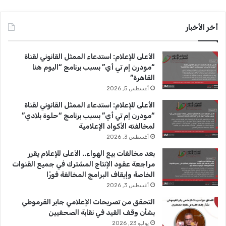
ي
X
Y
ن
س
o
س
أخر الأخبار
ب
u
ت
الأعلى للإعلام: استدعاء الممثل القانوني لقناة
و
T
ق
“مودرن إم تي أي” بسبب برنامج “اليوم هنا
القاهرة”
ك
u
ر
أغسطس 5, 2026
b
ا
الأعلى للإعلام: استدعاء الممثل القانوني لقناة
“مودرن إم تي أي” بسبب برنامج “حلوة بلادي”
e
م
لمخالفته الأكواد الإعلامية
أغسطس 3, 2026
بعد مخالفات بيع الهواء.. الأعلى للإعلام يقرر
مراجعة عقود الإنتاج المشترك في جميع القنوات
الخاصة وإيقاف البرامج المخالفة فورًا
أغسطس 3, 2026
التحقق من تصريحات الإعلامي جابر القرموطي
بشأن وقف القيد في نقابة الصحفيين
يوليو 23, 2026