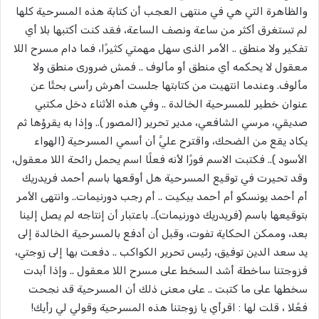
والظاهرة التي هي في منتهى العجب أن كتابة هذه المسرحية كلها
لم تستغرق أكثر من ساعة ونصف الساعة، فقد كنت أكتبها بلا أي
تفكير ولا منطق .. الأمر الذى سهل مهمتي كثيرًا، فما دام مسرح اللا
معقول لا يحكمه أي منطق أو مألوف .. فمش ضرورى منطق ولا
مألوف. وعندما انتهيت من كتابتها جلست أهرش رأسى بحثًا عن
عنوان خطير للمسرحية الخالدة .. وفي هذه الأثناء دخل مكتبي
صديقي، مرسي الشافعي، مدير تحرير (المصور ).. وإذا به يقرؤها ثم
يكاد يقع من الضحك، واقترح عليَّ أن أسمي المسرحية (الهواء
الأسود ).. فكتبت الاسم فورًا لأنه فعلًا اسم يحمل رائحة اللا معقول،
وقد تحيرت في توقيع المسرحية هل أوقعها باسم أحمد فريدريك
أم أحمد يونسكو أم أحمد بيكيت .. أم رجب دورنيمات.. وانتهى الأمر
بتوقيعها باسم (فريدريك دورنيمات).. باعتبار أن إنتاجه لم يصل إلينا
بعد، وممكن الحكاية تفوت، وقبل أن أدفع بالمسرحية الخالدة إلى
يد سعد الدين توفيق، رئيس تحرير الكواكب .. دفعت بها إلى زوجتي،
فزوجتنا ساخطة أشد السخط على مسرح اللا معقول .. وإذا أبدت
سخطها على ما كتبت .. على معنى ذلك أن المسرحية قد نجحت
فعًلا ، قلت لها : اقرأي يا زوجتنا هذه المسرحية وقولي لي رأيك!