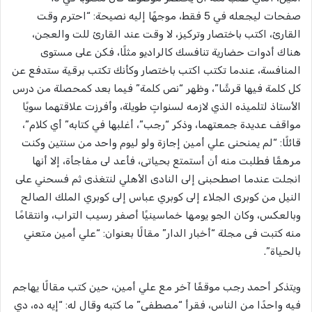
صفحات ليجعله في 5 فقط، موجهًا إليه نصيحة: “احترم وقت
القارئ، اكتب باختصار وتركيز، لا وقت عند القارئ للت والعجن،
هناك أدوات حضارية تنافسك كالراديو مثلًا، فكن على مستوى
المنافسة، عندما تكتب اكتب باختصار وكأنك تكتب برقية ستدفع عن
كل كلمة فيها قرشًا”، وظهر “نص كلمة” فيما بعد كمحصلة من درس
الأستاذ لتلميذه الذي لازمه لسنواتٍ طويلة، وأفرزت علاقتهما سويًا
مواقف عديدة جمعتهما، وذكر “رجب”، أغلبها في كتابه” أي كلام”،
قائلًا: “لم يمنحنى علي أمين إجازة ولو ليوم واحد من سنتين وكنت
مرهقًا فطلبت منه أن أستمتع بحياتى، فأعد لى مفاجأة، إلا أنها
انجلت عندما اصطحبنى إلى النادى الأهلي لنتغذى ثم فسحني على
النيل من كوبرى الجلاء إلى كوبري عباس إلى كوبري الملك الصالح
وبالعكس، وكان الجو يومها خماسينيًا أصفر رسيب التراب، وانتقامًا
منه كتبت فى مجلة “أخبار الدار” مقالًا بعنوان: “علي أمين متعني
بالحياة”.
ويتذكر أحمد رجب موقفًا آخر مع علي أمين، حين كتب مقالًا يهاجم
فيه واحدًا من الناس، فقرأ “مصطفى” ما كتبه وقال له: “إيه ده، دي