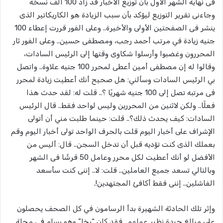
فى نهاية الشهر الأول بأن توزيع الأخبار قد زاد 100 ألف نسخة
وجاءنى تقرير التوزيع ليؤكد بأن سبب الزيادة هو الكاريكاتير الذى
ينشر فى الصفحتين الأولى والأخيرة.. وعلى الفور قررت إعطاء 100
جنيه زيادة في مرتب أحمد رجب، ومصطفى حسين.. وعلى الفور ثار
المحررون وغضبوا وأرسلوا شكاوى وقتها إلى الرئيس السادات،
وقالوا له إن مصطفى أمين أعطى لمحرر 100 جنيه علاوة.. واتصل
بي الرئيس السادات وسألني: هل صحيح أنك أعطيت زيادة لمحرر
فى مرتبه تصل إلى 100 جنيه شهريًا ؟.. قلت له: لقد حدث هذا
فعلًا.. ولكن لاثنين من المحررين وليس لواحد فقط.. قال الرئيس
السادات: كيف يحدث ذلك؟.. قلت: حينما طلبت مني أن أتولى
الإشراف على أخبار اليوم قلت بالحرف الواحد تولى أخبار اليوم وقم
بعملك الذى كنت تؤديه قبل أن تدخل السجن.. قال: أليس من
الأفضل لو أنك أعطيت لكل محرر وعامل 50 قرشًا فى الشهر
وبالتالي تسعد جميع العاملين.. قلت: لا.. إننى كنت سأسعد
الفاشلين.. إننى فقط أكافئ المجتهدين!.
وإثر تلك الحادثة الشهيرة بدأ الرسامون في كل الصحف يحصلون
على مبالغ جيدة نظير عملهم.. فقد كان “رخا” وهو رسام فى مجلة