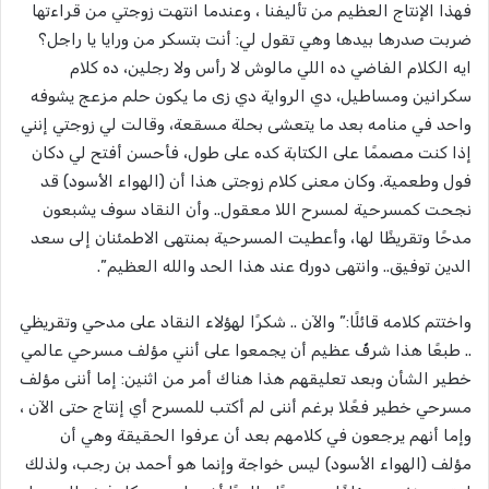
فهذا الإنتاج العظيم من تأليفنا ، وعندما انتهت زوجتي من قراءتها
ضربت صدرها بيدها وهي تقول لي: أنت بتسكر من ورايا يا راجل؟
ايه الكلام الفاضي ده اللي مالوش لا رأس ولا رجلين، ده كلام
سكرانين ومساطيل، دي الرواية دي زى ما يكون حلم مزعج يشوفه
واحد في منامه بعد ما يتعشى بحلة مسقعة، وقالت لي زوجتي إنني
إذا كنت مصممًا على الكتابة كده على طول، فأحسن أفتح لي دكان
فول وطعمية. وكان معنى كلام زوجتى هذا أن (الهواء الأسود) قد
نجحت كمسرحية لمسرح اللا معقول.. وأن النقاد سوف يشبعون
مدحًا وتقريظًا لها، وأعطيت المسرحية بمنتهى الاطمئنان إلى سعد
الدين توفيق.. وانتهى دورd عند هذا الحد والله العظيم”.
واختتم كلامه قائلًا:” والآن .. شكرًا لهؤلاء النقاد على مدحي وتقريظي
.. طبعًا هذا شرفٌ عظيم أن يجمعوا على أنني مؤلف مسرحي عالمي
خطير الشأن وبعد تعليقهم هذا هناك أمر من اثنين: إما أننى مؤلف
مسرحي خطير فعًلا برغم أننى لم أكتب للمسرح أي إنتاج حتى الآن ،
وإما أنهم يرجعون في كلامهم بعد أن عرفوا الحقيقة وهي أن
مؤلف (الهواء الأسود) ليس خواجة وإنما هو أحمد بن رجب، ولذلك