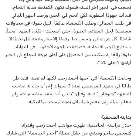
نجحت فى الجبر آخر السنة فسوف تكون الكمنجة هدية النجاح،
فبدأت جهودًا أسطورية لكي أنجح في الجبر، ورُحت أسهر الليالي
في طلب المعالي، وطلب الكمنجة، عاكفًا الليل بطوله فى محاولات
مستميتة لحل المقادير الجبرية، حتى أصبحت –لكثرة الجهد- نحيلًا
شاحبًا، كل شيء، فى جسمي صار رفيعًا إلا مخي، فقد ظل تخينًا لا
يستطيع الجبر اقتحامه، فضاعفت الجهد لأحقق – في النهاية-
تفوقًا رائعًا إذ تمكنت من الحصول على أعلى درجة للنجاح في الجبر
أيامها 4 على 20 “.
وجاءت الكمنجة التي أحبها أحمد رجب لكنها لم تحبه، فقد ظل
طالبًا في معهد الموسيقى لمدة 3 سنوات إلى أن جاء له صاحب
المعهد “جيوفانى” ذاته، وقال: “يا بني أنت معنا منذ سنوات، ولم
تتعلم شيئًا، ولن تتعلم شيئًا، لأن يديك ليست ميكانيكية.
بدايته الصحفية
خلال دراسته الجامعية، ظهرت مواهب أحمد رجب وقدراته
كصحفي ساخر ومبدع، من خلال مجلة “أخبار الجامعة” التي شارك