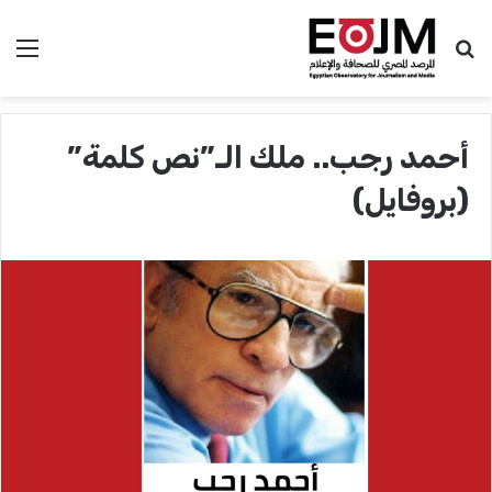
بحث عن
الق
أحمد رجب.. ملك الـ”نص كلمة”
(بروفايل)