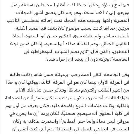
فيها مع زملاؤه وحقق نجاحًا لفت أنظار المحيطين به، فقد وصل
توزيعها إلى 7 آلاف نسخة، وهو رقم كان يتعدى أشهر المجلات
المصرية وقتها، وبسبب هذه المجلة تمت إحالته لمجلــس التأديب
مرتين إحداها كانت بسبب موضوع كان ينتقد فيه عميد الكلية
بأسلوب ساخر، ولم ينقذه سوى الدكتور حسن أبو السعود، أستاذ
القانون الجنائي، وعم الفنانة صفاء أبوالسعود، إذ كان ضمن لجنة
التحقيق، والذي قال: “لازم نعلم الشباب الديمقراطية فى
الجامعة”، وتركه دون أن يتخذ أى إجراء ضده.
وفى الجامعة التقى أحمد رجب، بزميلته حسن شاه، وكانت طالبة
فى الفرقة الأولى بينما كان هو في الفرقة الثالثة، ووقتها كان واحدًا
من أشهر الطلاب وأكثرهم نشاطًا، وتتذكر حسن شاه تلك الأيام
بقولها: قابلت أحمد رجب لأول مرة عندما كان مسؤولًا عن الصحافة
بالكلية، وكانت علامات النبوغ واضحة عليه، فكان يعرف من أول يوم
فى كلية الحقوق أنه سيصبح صحفيًا، فكان يردد “إن ما يجري في
عروقي ليس دماءً وإنما حبر المطابع”! واستمرت علاقته به وكان
السبب فى اتجاهي للعمل في الصحافة رغم أننى كنت أتمنى أن