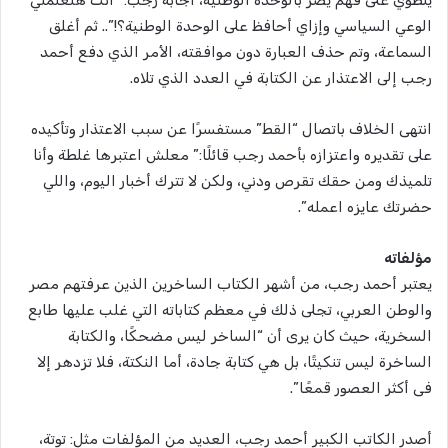
الوعي السياسي وإزاي أحافظ على الوحدة الوطنية؟!”.. ثم أغلق
السماعة، وتم حذف العبارة دون موافقته، الأمر الذي دفع أحمد
رجب إلى الاعتذار عن الكتابة في العدد الذي تلاه.
انتهى الخلاف باتصال “القط” مستفسرًا عن سبب الاعتذار وتأكيده
على تقديره واعتزازه بأحمد رجب قائلًا:” معلش اعتبرها غلطة وأنا
تلميذك ومن حقك تقرص ودني، ولكن لا تترك أخبار اليوم، واللي
حضرتك عايزه اعمله”.
مؤلفاته
يعتبر أحمد رجب، من أشهر الكتاب الساخرين الذين عرفتهم مصر
والوطن العربي، تجلى ذلك في معظم كتاباته التي غلب عليها طابع
السخرية، حيث كان يرى أن “الساخر ليس مضحكًا، والكتابة
الساخرة ليس تنكيتًا، بل هي كتابة جادة، أما النكتة، فلا تزدهر إلا
فى أكثر العصور قمعًا”.
أصدر الكاتب الكبير أحمد رجب، العديد من المؤلفات مثل: توتة،