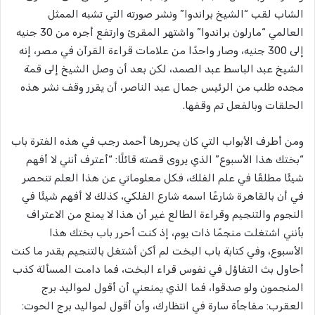
الشاب لقب “الشيخ براندوا” ونشر صورته التي تشبه الممثل
العالمي “مارلون براندوا” واشتهر المقرئ وارتفع أجره من 30 جنيه
إلى 300 جنيه، وصار واحدًا من علامات قراءة القرآن في مصر، إنه
الشيخ عبد الباسط عبد الصمد، لكن بعد أن وصل الشيخ إلى قمة
مجده طلب من الرئيس جمال عبد الناصر، أن يقرر وقف نشر هذه
الحلقات وبالفعل تم وقفها.
ومن أطرف الأبواب التي كان يحررها أحمد رجب في هذه الفترة باب
“بختك هذا الأسبوع” الذي يروى قصته قائلًا: “أعترف أنني لا أفهم
شيئًا مطلقًا في علم الفلك، فكل معلوماتي عن هذا العلم تنحصر
في أن بالقاهرة شارعًا اسمه شارع الفلكي، كذلك لا أفهم شيئًا في
النجوم والتنجيم وقراءة الطالع غير أن هذا لا يمنع من الاعتراف
بأنني اشتغلت منجمًا ذات يوم، إذ كنت أحرر باب بختك هذا
الأسبوع، وفي كتابة باب البخت لم أكن أشتغل بالتنجيم بقدر ما كنت
أحاول بث التفاؤل في نفوس قراء البخت، فما دامت المسألة كذب
المنجمون ولو صدقوا، فما الذي يمنعني أن أقول لمواليد برج
العقرب: مفاجأة سارة في انتظارك، وأن أقول لمواليد برج الحوت: