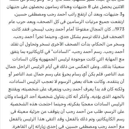
الاثنين يحصل على 8 جنيهات وهناك رسامون يحصلون على جنيهان
و3 جنيهات، وبعد أن ارتفع راتب أحمد رجب ومصطفى حسين،
ارتفعت جميع مرتبات الرسامين فى كل الصحف، وبعد حرب عام
1973،.. كان المجال مفتوحًا أمام أحمد رجب ليسخر، فقد كانت
الصحف قبل ذلك ترسم بشكل جدي.. وحينما تجرأ أحمد رجب،
وسخر من الحكام، بدأت الصحف الأخرى تسخر وتحاول أن تقلد
أحمد رجب.. رسم أحمد رجب، “السادات” في كاريكاتيره بما يتفق
مع المهابة التي كانت موجودة لرئيس الجمهورية وكان السادات
سعيدًا بذلك.. وعلى العكس من ذلك في أيام الرئيس الراحل جمال
عبد الناصر، فلم يكن أي رسام يجرؤ على رسم جمال عبد الناصر أو
أن ينتقده.. وكانت هناك بعض الرسوم لا تعجب الرئيس السادات،
ولكنه كان قد بدأ يعرف أحمد رجب ويتعرف على شخصيته، ويقتنع
بالجهد الذى يؤديه.. وأذكر أنه كان يتناول شخصية أحد الرؤساء وكان
الرئيس السادات معجبًا بفكرته، وحينما احتجت هذه الشخصية
على الرسم، طلب من أحمد رجب أن يتوقف عن جزئية معينة فى
رسم الكاريكاتير، وتم ذلك بالفعل، وقد التقى هذا الرئيس بالفعل
مع أحمد رجب ومصطفى حسين، فى إحدى زياراته إلى القاهرة.