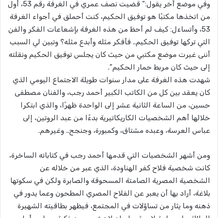
وفي موضع آخر يقول:” قضيت نصف عمري في الغرفة رقم 53، أول
من اتخذها مكتبًا هو توفيق الحكيم، كنت أحملق في أجواء الغرفة
53، وأتساءل: كيف لم أحظ من هذه الغرفة بإشعاعات الفكر والفن
التي تركها توفيق الحكيم.. فأفكر مثله وأبدع مثله؟ وتبين لي السبب
أننى غيرت موضع مكتبي من حيث كان يجلس توفيق الحكيم ونقلته
إلى حيث كان مربط حمار الحكيم”.
شهدت هذه الغرفة على مدار سنوات طويلة الاجتماع اليومي الذي
كان يعقد بين كل من الكاتب الكبير أحمد رجب، والفنان مصطفى
حسين، من الساعة الثانية عشر إلى الواحدة ظهرًا، والذي ابتكرا
خلالها أهم الشخصيات الكاريكاتيرية بدءًا من عبد الروتين، إلى
عباس العرسة، وعبده مشتاق، وكمبورة، وجنجح.. وغيرهم.
ومن أشهر الشخصيات التي قدمها أحمد رجب في كتاباته الساخرة،
كانت شخصية فلاح كفر الهناودة، الذي عبر من خلاله عن
الشخصية المصرية الصامتة المسحوقة والصابرة ولكن في سكوتها
بلاغة، أراد بها أن يعبر عن الفلاح المصري المطحون وعما يدور في
ذهنه وما يثار من تساؤلات في المجتمع، فيظهر بطاقيته الشهيرة