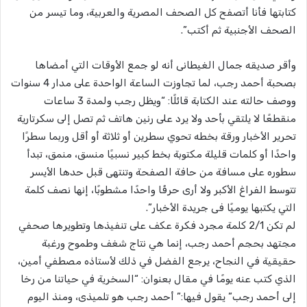
كتابتها فأنا أتصفح كل الصحف المصرية والعربية، وما تيسر من
الصحف الأجنبية ثم أكتب”.
وأقر صديقه جمال الغيطانى أنه لو جمع الأوقات التي أمضاها
بصحبة أحمد رجب، لما تجاوزت الساعة الواحدة على مدار 4 سنوات
ووصف حالته عند الكتابة قائلًا: “ويظل رجب ولمدة 3 ساعات
منقطعًا لا يلتقي بأحد ولا يرد على رنين هاتف ثم تصل إلى سكرتارية
تحرير الأخبار ورقة بخطه تحوي سطرين أو ثلاثة أو أقل وربما سطرًا
واحدًا أو كلمات قليلة مكتوبة بخط كبير نسبيًا منسق، منمق، تبدأ
سطوره على مسافة من حافة الصفحة وتنتهى قبل حدها الأيسر
تتوسط الفراغ الأكبر ولا أرى حرفًا واحدًا مشطوبًا، إنها نصف كلمة
التي يكتبها يوميًا فى جريدة الأخبار”.
لم تكن 2/1 كلمة مجرد فكرة عكف على تنفيذها وتطويرها صحفي
مجتهد بحجم أحمد رجب، إنما هي نتاج شغف وطموح ورغبة
حقيقية في النجاح، يرجع الفضل في ذلك لأستاذه مصطفي أمين،
الذي كتب عنه يومًا في مقال بعنوان: “السخرية في حياتنا من رخا
إلى أحمد رجب” يقول فيها:” أحمد رجب هو تلميذى، ومنذ اليوم