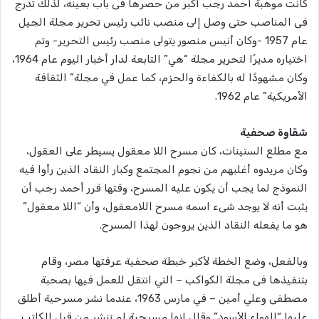
كانت موهبة أحمد رجب أكبر من حصرها فى باب بعينه، لذلك تدرج
فى المناصب حتى وصل إلى منصب نائب رئيس تحرير مجلة الجيل
عام 1957 -وكان أنيس منصور يتولى منصب رئيس التحرير- وتم
اختياره مديرًا لتحرير مجلة “هي” التابعة لدار أخبار اليوم عام 1964،
وكان مشهودًا له بالكفاءة والحزم، كما عمل في مجلة” الثقافة
الأمريكية” عام 1962.
شقاوة صحفية
مع مطلع الستينات، كان مسرح اللا معقول يسيطر على العقول،
وكان مريدوه أغلبهم من نجوم المجتمع وكبار النقاد الذين رأوا فيه
النموذج لما يجب أن يكون عليه المسرح، وقتها قرر أحمد رجب أن
يثبت أنه لا يوجد شىء اسمه مسرح اللامعقول، وأن “اللا معقول”
هو ما يفعله النقاد الذين يروجون لهذا المسرح.
وبالفعل، وضع الخطة لأكبر خبطة صحفية عرفتها مصر، وقام
بتنفيذها فى مجلة الكواكب – التي انتقل للعمل فيها بصحبة
مصطفى وعلي أمين – في مارس 1963، عندما نشر مسرحية أطلق
عليها “الهواء الأسود” وقال إنها مسرحية لم تنشر من قبل للكاتب