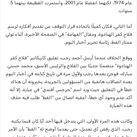
عام 1974، لكنهما انفصلا عام 2001، واستمرت القطيعة بينهما 5
سنوات.
أما الثاني، فكان كفيلًا باتخاذه قرار التوقف عن تقديم أفكاره لرسم
فلاح كفر الهنادوة، ومقال”الفهامة” في الصفحة الأخيرة، أثناء تولي
ممتاز القط، رئاسة تحرير أخبار اليوم.
ووقع الخلاف عندما أرسل أحمد رجب، تعليق كاريكاتير “فلاح كفر
الهنادوة” متضمنًا حديثًا بين الفلاح والرئيس الأسبق، محمد حسني
مبارك، فوجئ بعدها رجب ولأول مرة في تاريخ كتابته في أخبار اليوم
بعدة اتصالات هاتفية من المسؤولين بالجريدة، يخبرونه أن هناك
خطأ في التعليق حيث ورد اسم “جرجس أفندي” في عبارة، إلا أنه
أكد عدم وجود أي خطأ، أعقبه اتصال من “القط” طلب فيه حذف
هذه العبارة.
وكانت هذه المرة الأولى، التي يتدخل فيها أحد أيًا كان فيما يكتبه
رجب، الذي رفض أي تعديل، حتى بعدما أوضح له” القط” بأن الأمر
ينطوي على فهم يضر بالوحدة الوطنية، أجابه رجب: “أنت هتعلمني