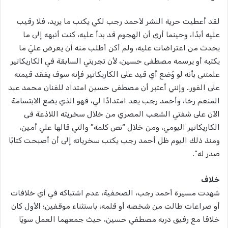
لقد أعطيت حرية النشر لأحمد رجب لكي يكتب ما يريد، فلا رقيب
عليه أبدًا، وحينما أرى أن الهجوم قد بدأ عليه، كنت أنبهه إلى ما
يحدث من اعتراضات عليه، ولم أكن أطلب منه أن يعرض عليَ ما
يكتبه أو يرسمه مصطفى حسين، لأن تجربتي السابقة في الكاريكاتير
علمتنى بأنه لو وُضع أي قيد على الكاريكاتير فإنه سوف يفقد قيمته
على الفور.. وإنني أعتبر أن مصطفى حسين امتداد للفنان محمد عبد
المنعم رخا، وأحمد رجب يعد امتدادًا لي، فهو الذي يضع الابتسامة
الآن على شفتي الشعب المصري من خلال سخريته اللاذعة فى
الكاريكاتير اليومي، ومن خلال “نص كلمة” والتي قالها علي أمين،
ومنذ ذلك اليوم ظل أحمد رجب يكتب سخرياته إلى أن أصبحت كتابًا
صدر له”.
خلاف
شهدت مسيرة أحمد رجب، الصحفية، عدم اشتباكه في أي خلافات
أو صراعات طالت من شخصه أو قلمه، باستثناء موقفين؛ الأول كان
خلافًا مع رفيق دربه مصطفي حسين، حيث جمعهما العمل سويًا