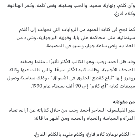
وأي كلام، ونهارك سعيد، والحب وسنينه، ونص كلمة، وكفر الهنادوة،
وكلام فارغ.
كما نجح فى كتابة العديد من الروايات التي تحولت إلى أفلام
سينمائية، مثل: محاكمة علي بابا، وفوزية البرجوازية، وشيء من
العذاب، ونص ساعة جواز، وشنبو في المصيدة.
وقد ظل أحمد رجب، وهو الكاتب الأكثر تأثيرًا ـ مثلما وصفته
الصحف الأجنبيةـ وظلت كتبه الأكثر مبيعًا، والتى قالت عنها وكالة
رويترز، إنها “تُباع كقطع الحلوى فى الأسواق” ، وذلك بمناسبة وصول
مبيعات كتابه “أي كلام” إلى 90 ألف نسخة، عام 1990.
من مقولاته
عبر الفيلسوف الساخر أحمد رجب من خلال كتاباته عن آراءه تجاه
المرأة والسياسة والحياة والحب، ومن أشهر ما قاله:
– الكلام نوعان: كلام فارغ، وكلام مليء بالكلام الفارغ.