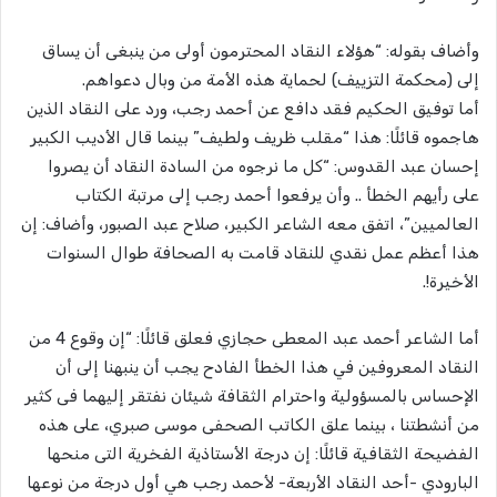
وأضاف بقوله: “هؤلاء النقاد المحترمون أولى من ينبغى أن يساق
إلى (محكمة التزييف) لحماية هذه الأمة من وبال دعواهم.
أما توفيق الحكيم فقد دافع عن أحمد رجب، ورد على النقاد الذين
هاجموه قائلًا: هذا “مقلب ظريف ولطيف” بينما قال الأديب الكبير
إحسان عبد القدوس: “كل ما نرجوه من السادة النقاد أن يصروا
على رأيهم الخطأ .. وأن يرفعوا أحمد رجب إلى مرتبة الكتاب
العالميين”، اتفق معه الشاعر الكبير، صلاح عبد الصبور، وأضاف: إن
هذا أعظم عمل نقدي للنقاد قامت به الصحافة طوال السنوات
الأخيرة!.
أما الشاعر أحمد عبد المعطى حجازي فعلق قائلًا: “إن وقوع 4 من
النقاد المعروفين في هذا الخطأ الفادح يجب أن ينبهنا إلى أن
الإحساس بالمسؤولية واحترام الثقافة شيئان نفتقر إليهما فى كثير
من أنشطتنا ، بينما علق الكاتب الصحفى موسى صبري، على هذه
الفضيحة الثقافية قائلًا: إن درجة الأستاذية الفخرية التى منحها
البارودي -أحد النقاد الأربعة- لأحمد رجب هي أول درجة من نوعها