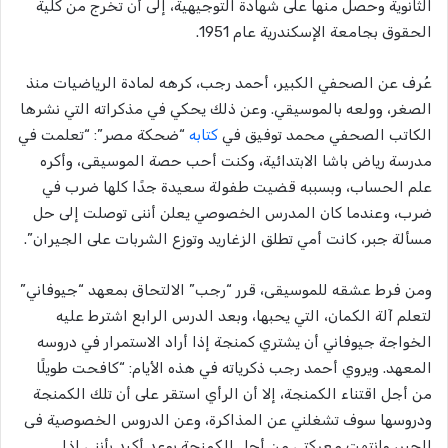
الثانوية وحصل منها على شهادة التوجيهية، إلى أن تخرج من كلية
الحقوق بجامعة الإسكندرية عام 1951.
عُرف عن الصحفي الكبير، أحمد رجب، كرهه لمادة الرياضيات منذ
الصغر، وولعه بالموسيقي. وعن ذلك يحكي في مذكراته التي نشرها
الكاتب الصحفي محمد توفيق في
كتابه
“ضحكة مصر”: “تعلمت في
مدرسة رياض باشا الابتدائية، وكنت أحب حصة الموسيقى، وأكره
علم الحساب، وبسببه قضيت طفولة سعيدة جدًا كلها ضرب في
ضرب، وعندما كان المدرس الخصوصي يعلن أننى توصلت إلى حل
مسألة جبر، كانت أمي تطلق الزغاريد وتوزع الشربات على الجيران”.
ومن فرط عشقه للموسيقى، قرر “رجب” الالتحاق بمعهد “جيوفاني”
لتعلم آلة الكمان، التي يحبها، وبعد الدرس الرابع اشترط عليه
الخواجة جيوفاني أن يشتري كمنجة إذا أراد الاستمرار في دروسه
المعهد. ويروي أحمد رجب ذكرياته في هذه الأيام: “كافحت طويلًا
من أجل اقتناء الكمنجة، إلا أن الرأي استقر على أن تلك الكمنجة
ودروسها سوف تشغلني عن المذاكرة، وعن الدروس الخصوصية فى
الجبر، وانتهت معركتي من أجل الكمنجة بوعد أكيد بأنني إذا