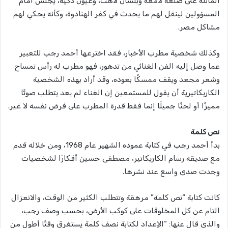
المائلة على صلعة لامعة وبلسان لاهث، وعيون ذكية، يجلس أمام
المسؤولين لينقل لهم ما يحدث في كفر الهنادوة، وكأنه يحكي لهم
مشاكل مصر.
وكذلك شخصية مطرب الأخبار، فقد اخترعها أحمد رجب للتعبير
عما وصل إليه الفن الغنائي من تدهور، فهو مطرب له رأس تمساح
وشعر مجعد ويقف ممسكًا بعوده، وقد أراد بهذه الشخصية
الكاريكاتيرية أن يقول للمستمعين إن الغناء لم يعد يتطلب صوتًا
مميزًا أو لحنًا جميلًا إنما فقط قدرة المطرب على فرض نفسه لا غير.
نص كلمة
بدأ أحمد رجب في كتابة عموده الشهير عام 1968، ومن خلاله قدم
مع صديقه رسام الكاريكاتير، مصطفى حسين أفكارًا لشخصيات
وجدت صدى واسع عند نشرها.
كانت كتابة “نص كلمة” مرهقة وتتطلب الكثير من الوقت، والانعزال
التام عن كل المخلوقات على كوكب الأرض، بحسب وصف رجب،
والذي قال عنها: “الإعداد لكتابة نصف كلمة يستغرق وقتًا أطول من