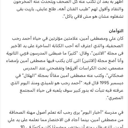
أظهر به بعد أن تكتب عنه كل الصحف ويتحدث عنه المخرجون
والنقاد وأقول لهم “طيب الفنان أهه.. طلع عايش.. ياريت بقى
تشغلوه عشان هو مش لاقي ياكل”.
التوأمان
كان علي ومصطفى أمين، علامتين مؤثرتين في حياة أحمد رجب
الصحفية، والذي اعترف أنه أحب الكتابة الساخرة على يد الأخير
فى مجلة “الاثنين”، وقال: “كثيرًا ما ضبطنى المدرسون فىي الثانوية
وأنا أضع مجلة (الاثنين) التى كان يكتب فيها مصطفى أمين بإمضاء
مصمص، تحت الكراسات أقرؤها وتفضحني عند المدرس
ضحكاتي”، وكتب عنه مصطفى أمين مقالًا بمجلة “الهلال” في
ديسمبر 1995 قال فيه: “أحمد رجب هو تلميذي ومنذ اليوم الذي
عرفته فيه تنبأت له بدور كبير سوف يلعبه فى حياة المجتمع
المصري”.
في مدرسة “أخبار اليوم” يرى رجب أنه تعلم أصول مهنة الصحافة
من مصطفى أمين، بينما أجاد فن الاختصار مما تعلمه على يد علي
أمين، الذي طلب منه أن يختصر موضوعًا كان مكتوبًا في 10