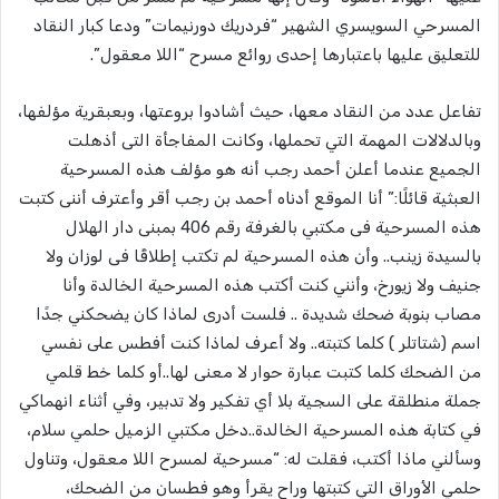
المسرحي السويسري الشهير “فردريك دورنيمات” ودعا كبار النقاد
للتعليق عليها باعتبارها إحدى روائع مسرح “اللا معقول”.
تفاعل عدد من النقاد معها، حيث أشادوا بروعتها، وبعبقرية مؤلفها،
وبالدلالات المهمة التي تحملها، وكانت المفاجأة التى أذهلت
الجميع عندما أعلن أحمد رجب أنه هو مؤلف هذه المسرحية
العبثية قائلًا:” أنا الموقع أدناه أحمد بن رجب أقر وأعترف أننى كتبت
هذه المسرحية فى مكتبي بالغرفة رقم 406 بمبنى دار الهلال
بالسيدة زينب.. وأن هذه المسرحية لم تكتب إطلاقًا فى لوزان ولا
جنيف ولا زيورخ، وأنني كنت أكتب هذه المسرحية الخالدة وأنا
مصاب بنوبة ضحك شديدة .. فلست أدرى لماذا كان يضحكني جدًا
اسم (شتاتلر ) كلما كتبته.. ولا أعرف لماذا كنت أفطس على نفسي
من الضحك كلما كتبت عبارة حوار لا معنى لها..أو كلما خط قلمي
جملة منطلقة على السجية بلا أي تفكير ولا تدبير، وفي أثناء انهماكي
في كتابة هذه المسرحية الخالدة..دخل مكتبي الزميل حلمي سلام،
وسألني ماذا أكتب، فقلت له: “مسرحية لمسرح اللا معقول، وتناول
حلمي الأوراق التي كتبتها وراح يقرأ وهو فطسان من الضحك،