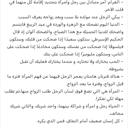
– الغرام: أمر متبادل بين رجل وامرأة بتحديد إقامة كل منهما في
قلب الآخر.
– يبكي الرجل عند مولده بلا سبب وبعد زواجه يعرف السبب.
– الدنيا اليوم تضحك مع الزهرة والوردة في عيد الربيع فابتسم
واضحك للدنيا الجميلة مع هذا الصباح، والضحك ألوان إذ قال
الحكيم الإسبرطي: ستكون سعيدًا إذا ضحكت من قلبك، وستكون
فيلسوفًا إذا ضحكت من نفسك، وستكون مخادعًا إذا ضحكت على
الناس، وستكون مليونيرًا إذا ضحكت على بنك.
– الحب يختارك ولا تختاره، و عندما يختارك فعليك أن تقبل
بشروطه.
– هناك فترتان هامتان يعجز الرجل فيهما عن فهم المرأة: فترة ما
قبل الزواج، وفترة ما بعد الزواج.
– المرأة هي التي تضع فوق لسان الرجل طلب الزواج منها،ثم تطلب
مهلة لكي تفكر!.
– الحياة رجل و امرأة و شراكة بينهما، واحد شريك، والثاني شريك
مخالف.
– كل إنسان ضعيف أمام النفاق، فمن الذي يكره.