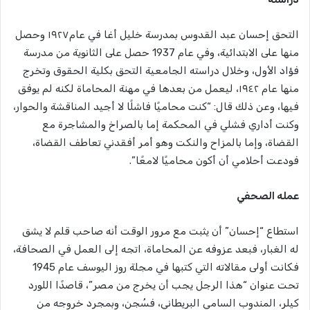
التحق إحسان عبد القدوس بمدرسة خليل أغا في عام١٩٢٧ وحصل
منها على الابتدائية، وفي عام 1937 حصل على الثانوية من مدرسة
فؤاد الأول، وخلال دراسته الجامعية التحق بكلية الحقوق وتخرج
منها عام ١٩٤٢، ليعمل من بعدها في مهنة المحاماة لكنه لم يوفق
فيها، وعن ذلك قال: “كنت محاميًا فاشلًا لا أجيد المناقشة والحوار،
وكنت أداري فشلي في المحكمة إما بالصراخ والمشاجرة مع
القضاة، وإما بالمزاح والنكت وهو أمر أفقدني تعاطف القضاة،
فودعت أحلامي أن أكون محاميًا لامعًا”.
عمله الصحفي
استطاع “إحسان” أن يثبت مع مرور الوقت أنه صاحب قلم لا يشق
له الغبار، فبعد عزوفه عن المحاماة، اتجه إلى العمل في الصحافة،
فكانت أولى مقالاته التي كتبها في مجلة روز اليوسف عام 1945
تحت عنوان “هذا الرجل يجب أن يخرج من مصر”، قاصدًا اللورد
كيلر، المندوب السامي البريطاني، فسُجن، وبمجرد خروجه من