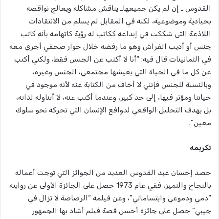
القدوس ـ إن لم يكن جميعهاـ يناقش مشاكله ويعالج نواقصه
بحيادية وموضوعية، لكنه في المقابل لم يسلم من الانتقادات
اللاذعة التى شككت في إبداعه ككاتب له رؤية كاتهامه بأنه كاتب
جنس أو أديب الفراش وهو ما رفضه خلال حوار صحفي أجري معه
في الثمانينات قال فيه: “أنا لا أكتب عن الجنس فقط، ولكني أكتب
عن كل ما في الحياة التي يعيشها مجتمعي، الجنس وغيره،
وبالنسبة للجنس فإنني لا أخاف من الكتابة عنه لأنه موجود في
حياتنا ومؤثر فيها، إلى حد كبير، وعندما أكتب عنه، لا أتناوله لذاته،
بل بهدف التحليل الواقعي لدوافع الإنسان التي تحركه نحو سلوك
معين”.
تكريمه
حصد إحسان عبد القدوس العديد من الجوائز التي توجت أعماله
بالنجاح والتميز، ففي عام 1973 حصل على الجائزة الأولى عن روايته
“دمي ودموعي وابتساماتي”، وعن فيلمه “الرصاصة لا تزال في
جيبي” حصل على جائزة أحسن قصة فيلم أشاد بها الجمهور