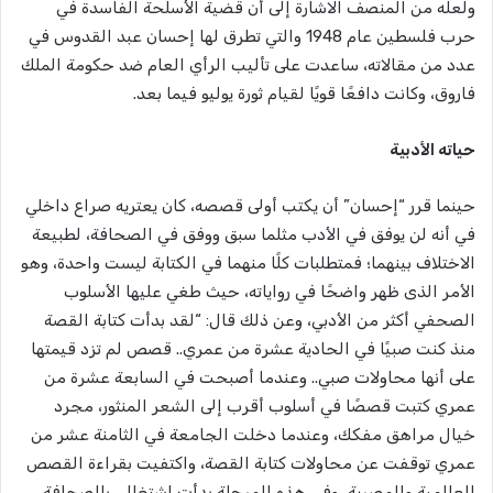
ولعله من المنصف الاشارة إلى أن قضية الأسلحة الفاسدة في
حرب فلسطين عام 1948 والتي تطرق لها إحسان عبد القدوس في
عدد من مقالاته، ساعدت على تأليب الرأي العام ضد حكومة الملك
فاروق، وكانت دافعًا قويًا لقيام ثورة يوليو فيما بعد.
حياته الأدبية
حينما قرر “إحسان” أن يكتب أولى قصصه، كان يعتريه صراع داخلي
في أنه لن يوفق في الأدب مثلما سبق ووفق في الصحافة، لطبيعة
الاختلاف بينهما؛ فمتطلبات كلًا منهما في الكتابة ليست واحدة، وهو
الأمر الذى ظهر واضحًا في رواياته، حيث طغي عليها الأسلوب
الصحفي أكثر من الأدبي، وعن ذلك قال: “لقد بدأت كتابة القصة
منذ كنت صبيًا في الحادية عشرة من عمري.. قصص لم تزد قيمتها
على أنها محاولات صبي.. وعندما أصبحت في السابعة عشرة من
عمري كتبت قصصًا في أسلوب أقرب إلى الشعر المنثور، مجرد
خيال مراهق مفكك، وعندما دخلت الجامعة في الثامنة عشر من
عمري توقفت عن محاولات كتابة القصة، واكتفيت بقراءة القصص
العالمية والمصرية، وفي هذه المرحلة بدأت اشتغالي بالصحافة،