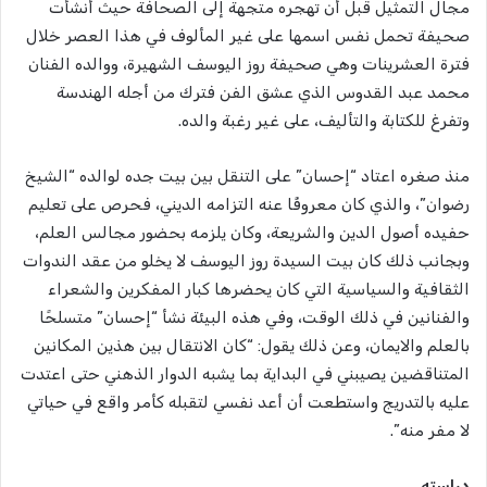
مجال التمثيل قبل أن تهجره متجهة إلى الصحافة حيث أنشأت
صحيفة تحمل نفس اسمها على غير المألوف في هذا العصر خلال
فترة العشرينات وهي صحيفة روز اليوسف الشهيرة، ووالده الفنان
محمد عبد القدوس الذي عشق الفن فترك من أجله الهندسة
وتفرغ للكتابة والتأليف، على غير رغبة والده.
منذ صغره اعتاد “إحسان” على التنقل بين بيت جده لوالده “الشيخ
رضوان”، والذي كان معروفًا عنه التزامه الديني، فحرص على تعليم
حفيده أصول الدين والشريعة، وكان يلزمه بحضور مجالس العلم،
وبجانب ذلك كان بيت السيدة روز اليوسف لا يخلو من عقد الندوات
الثقافية والسياسية التي كان يحضرها كبار المفكرين والشعراء
والفنانين في ذلك الوقت، وفي هذه البيئة نشأ “إحسان” متسلحًا
بالعلم والايمان، وعن ذلك يقول: “كان الانتقال بين هذين المكانين
المتناقضين يصيبني في البداية بما يشبه الدوار الذهني حتى اعتدت
عليه بالتدريج واستطعت أن أعد نفسي لتقبله كأمر واقع في حياتي
لا مفر منه”.
دراسته