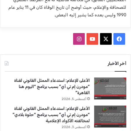
للصحافة والإعلام، حيث أوضح أن تاريخ الوفاة كان في 11 يناير عام
1990 وليس بعده كما يشير إليه البعض.
ف
ا
ي
X
Y
ن
س
o
س
أخر الأخبار
ب
u
ت
الأعلى للإعلام: استدعاء الممثل القانوني لقناة
و
T
ق
“مودرن إم تي أي” بسبب برنامج “اليوم هنا
القاهرة”
ك
u
ر
أغسطس 5, 2026
b
ا
الأعلى للإعلام: استدعاء الممثل القانوني لقناة
“مودرن إم تي أي” بسبب برنامج “حلوة بلادي”
e
م
لمخالفته الأكواد الإعلامية
أغسطس 3, 2026