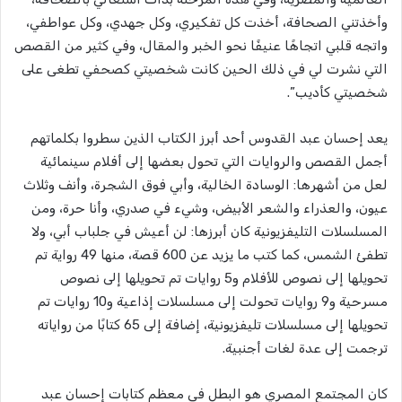
وأخذتني الصحافة، أخذت كل تفكيري، وكل جهدي، وكل عواطفي،
واتجه قلبي اتجاهًا عنيفًا نحو الخبر والمقال، وفي كثير من القصص
التي نشرت لي في ذلك الحين كانت شخصيتي كصحفي تطغى على
شخصيتي كأديب”.
يعد إحسان عبد القدوس أحد أبرز الكتاب الذين سطروا بكلماتهم
أجمل القصص والروايات التي تحول بعضها إلى أفلام سينمائية
لعل من أشهرها: الوسادة الخالية، وأبي فوق الشجرة، وأنف وثلاث
عيون، والعذراء والشعر الأبيض، وشيء في صدري، وأنا حرة، ومن
المسلسلات التليفزيونية كان أبرزها: لن أعيش في جلباب أبي، ولا
تطفئ الشمس، كما كتب ما يزيد عن 600 قصة، منها 49 رواية تم
تحويلها إلى نصوص للأفلام و5 روايات تم تحويلها إلى نصوص
مسرحية و9 روايات تحولت إلى مسلسلات إذاعية و10 روايات تم
تحويلها إلى مسلسلات تليفزيونية، إضافة إلى 65 كتابًا من رواياته
ترجمت إلى عدة لغات أجنبية.
كان المجتمع المصري هو البطل في معظم كتابات إحسان عبد