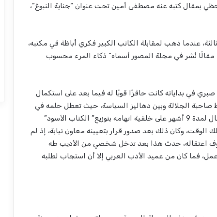
ي بمقال كتبه عنه مصطفى أمين تحت عنوان “جناية النبوغ”،
لثة، عندما ذهب لمقابلة الكاتب الكبير فكري أباظة في مكتبه،
 مقالًا نُشر في مجلة المصور أسماه” ذكاء المرء محسوب
ري في بداياته كانت حافزًا قويًا له فيما بعد على استكمال
اط صاحبة الجلالة وبين دهاليز السياسة، حيث تعطل حلمه في
العمل بالصحافة لفترة زمنية تعرض خلالها إلى الاعتقال لمدة 9 أشهر على خلفية اتهامه بتوزيع” الكتاب الأسود”
 الوقت، وكان ذلك بعد صدور قرار بتعيينه معاون نيابة، إذ لم
روف اعتقاله، حدث هذا بعد تدخل شخصي من الأديب طه
ل، فما كان من عميد الأدب العربي إلا أن استجاب لطلبه