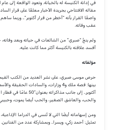
واصفًا القرار بأنه “أخطر من قرار أكتوبر”.. وربما سا
عقب وفاته.
ولم ينجُ “صبري” من الشائعات في حياته وبعد وفاته، 
أفسد علاقته بالكنيسة أكثر مما كانت عليه.
مؤلفاته
حرص موسى صبري، على نشر العديد من الكتب القيمة ا
بينها: قصة ملك و4 وزارات، والسادات الح
أكتوبر.. إلى جانب مذاكر
والحب، والعاشق الصغير، والحب أيضا يموت، وحبيبي 
ومن إسهاماته أيضًا التي لا تُنسى في الدراما اﻹذاعية
تمثيل: أحمد زكي، ويسرا.. وبمشاركة عدد من الفنانين.