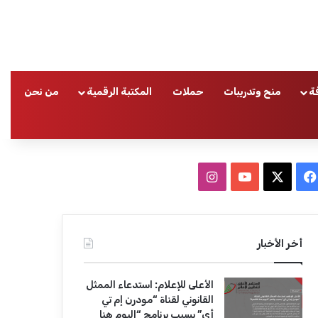
ة
منح وتدريبات
حملات
المكتبة الرقمية
من نحن
ا
ف
ا
ي
X
Y
ن
س
o
س
أخر الأخبار
ب
u
ت
الأعلى للإعلام: استدعاء الممثل
و
T
ق
القانوني لقناة “مودرن إم تي
أي” بسبب برنامج “اليوم هنا