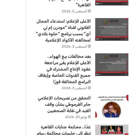
ك
u
ر
القاهرة”
b
ا
أغسطس 5, 2026
الأعلى للإعلام: استدعاء الممثل
e
م
القانوني لقناة “مودرن إم تي
أي” بسبب برنامج “حلوة بلادي”
لمخالفته الأكواد الإعلامية
أغسطس 3, 2026
بعد مخالفات بيع الهواء..
الأعلى للإعلام يقرر مراجعة
عقود الإنتاج المشترك في
جميع القنوات الخاصة وإيقاف
البرامج المخالفة فورًا
أغسطس 3, 2026
التحقق من تصريحات الإعلامي
جابر القرموطي بشأن وقف
القيد في نقابة الصحفيين
يوليو 23, 2026
غدًا.. محكمة جنايات القاهرة
تنظر ثاني جلسات محاكمة رسام