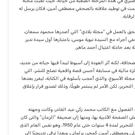
بري في هذه المرحلة الصعبة من حياته، حيث لعبت محنة
ساهمت في توطيد علاقته بالصحفي مصطفى أمين، فكان يرسل له
رقابة.
ه من السجن، استطاع في عام 1944 أن يلتحق بالعمل في “مجلة بلادي” التي أصدرها محمود سمعان،
أجراه مع السيدة نبوية موسى، باعتبارها أول سيدة تدير
 بعد حادثة اغتيال أحمد ماهر.
افة، لكنه آثر العودة إلى أسيوط ليبدأ فيها حياته من جديد،
جائزة مالية في مسابقة أحسن قصة واقعية تصلح للنشر، التي
ة الأسبوع، والذي أُعجب بأسلوبه في الكتابة، ليقرر بعدها
حرير، لكن الأمر لم يستمر طويلًا، وذلك لصدور قرار بإغلاق
الفصول مع الكاتب محمد زكي عبد القادر، وكانت وجهته
ا عامًا على الصفحة الأدبية بها، ومنها إلى صحيفة “الزمان” والتى كان
“الحمامصي” رئيسًا لتحريرها حيث عمل فيها سكرتيرًا للتحرير لمدة 4 سنوات حتى عام 1950، وهو نفس العام الذى
ي ومصطفي أمين، كمحرر برلماني، وبعدا ترقى تدريجيًا إلى