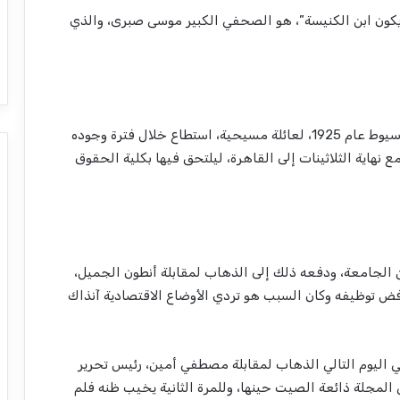
 يكون ابن الكنيسة”، هو الصحفي الكبير موسى صبرى، والذي
اسمه بالكامل”موسى صبري جرجس”، وُلد بمحافظة أسيوط عام 1925، لعائلة مسيحية، استطاع خلال فترة وجوده
نهاية الثلاثينات إلى القاهرة، ليلتحق فيها بكلية الحقوق
لجامعة، ودفعه ذلك إلى الذهاب لمقابلة أنطون الجميل،
 رفض توظيفه وكان السبب هو تردي الأوضاع الاقتصادية آنذاك
 اليوم التالي الذهاب لمقابلة مصطفي أمين، رئيس تحرير
المجلة ذائعة الصيت حينها، وللمرة الثانية يخيب ظنه فلم