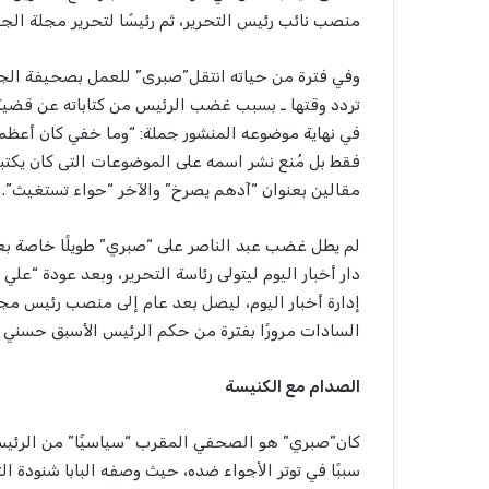
منصب نائب رئيس التحرير، ثم رئيسًا لتحرير مجلة الجي
وفي فترة من حياته انتقل”صبرى” للعمل بصحيفة الجمه
تردد وقتها ـ بسبب غضب الرئيس من كتاباته عن قضي
في نهاية موضوعه المنشور جملة: “وما خفي كان أعظم”
فقط بل مُنع نشر اسمه على الموضوعات التى كان يكتب
مقالين بعنوان “آدهم يصرخ” والآخر “حواء تستغيث”.
لم يطل غضب عبد الناصر على “صبري” طويلًا خاصة بعد
إدارة أخبار اليوم، ليصل بعد عام إلى منصب رئيس مج
السادات مرورًا بفترة من حكم الرئيس الأسبق حسني مب
الصدام مع الكنيسة
كان”صبري” هو الصحفي المقرب “سياسيًا” من الرئيس
سببًا في توتر اﻷجواء ضده، حيث وصفه البابا شنودة 