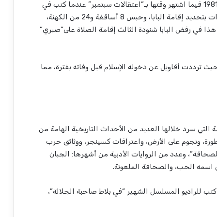
في إدانة الكنيسة له بالخيانة. وتعود الواقعة إلى عام 1981 فيما اشتهر وقتها بـ”اعتقالات سبتمبر” عندما كتب في
مقاله الافتتاحي بجريدة الأخبار معلقًا على قرار السادات بتحديد إقامة البابا، وحبس 8 أساقفة و24 من الكهنة،
هم هذا في رفض البابا شنودة الثالث إقامة الصلاة على”صبري”
حيث ترددت أقاويل عن دخوله الإسلام قبل وفاته بفترة، مما
لتي سرد خلالها العديد من الأحداث التاريخية الهامة من
قيقة والأسطورة، ونجوم على الأرض، واعترافات كسينجر، ووثائق حرب
اته بعنوان”50 عامًا في قطار الصحافة”، وعدد من الروايات الأدبية من أشهرها: الجبان
اسمه الحب، والصحافة الملعونة.
، كتب للراديو المسلسل الشهير “في بلاط صاحبة الجلالة”،