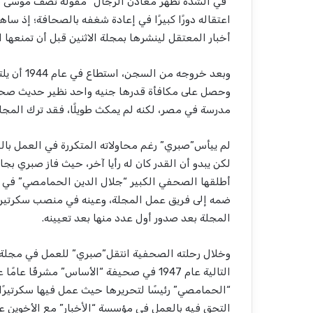
“في الشدة تظهر معادن الرجال” مقولة تصف موسى ص
اعتقاله دورًا كبيرًا في إعادة شغفه بالصحافة؛ إذ 
أخبار المعتقل لينشرها بمجلة الاثنين قبل أن تمنعها ال
وبعد خروج
وحصل على مكافأة قدرها جنيه واحد نظير حديث صحفي 
مدرسة في مصر، لكنه لم يمكث طويلًا، فقد ترك المجلة
لم ييأس”صبري” رغم محاولاته المتكررة في العمل بالصح
لكن يبدو أن القدر كان له رأيا آخر، حيث فاز صبري ب
أطلقها الصحفي الكبير “جلال الدين الحمامصي” في مجل
ضمه إلى فريق عمل المجلة، وعينه في منصب سكرتير الت
المجلة بعد صدور أول عدد منها بعد تعيينه.
وخلال رحلته الصحفية انتقل”صبري” للعمل في مجلة 
التالية عام 1947 في صحيفة “الأساس” مشرفً
التحق فيه بالعمل في مؤسسة “اﻷخبار” مع الأخوين عل