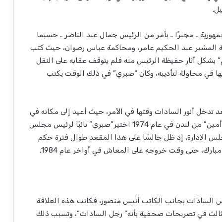
ل.
ورية ـ مجبرًا ـ بأمر من الرئيس جمال عبد الناصر ـ حسبما
ة المشير عبد الحكيم عامر، ومحاكمة عباس رضوان، حيث كتب
 بشكل أثار حفيظة الرئيس منه فلم يتوقف عقابه على النقل
ها في محاولة لتأديبه، وكان “صبري” في ذلك الوقت يكتب
 تدخل أنور السادات وقتها في الأمر، حيث أعيد إلى مكانه في
دار أخبار اليوم ليتولى رئاسة التحرير، وبعد عودة “علي أمين” من لندن في عام 1974 اختير”صبري” نائبًا لرئيس مجلس
لس اﻹدارة، إذ ظل جالسًا على هذا المقعد طوال فترة حكم
ارك، حتى وقت خروجه على المعاش في أواخر عام 1984.
 السادات بجانب الكاتب أنيس منصور، فكانت هذه العلاقة
الثالث في تصريحات صحفية بأنه” رجل السادات”، وتسبب ذلك