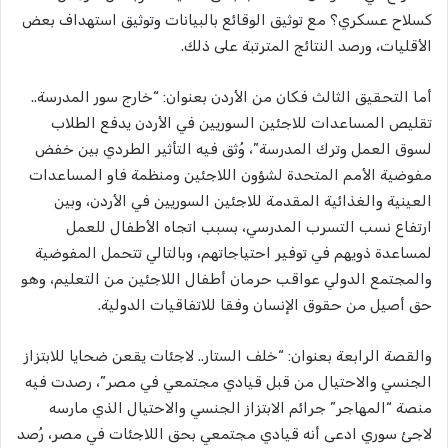
كسلاح عسكري؟ مع توثيق الوقائع بالبيانات وتوثيق استهداف بعض
الأقليات، ورصد النتائج المترتبة على ذلك.
أما التحقيق الثالث فكان من الأردن بعنوان: “خارج سور المدرسة..
تقليص المساعدات للاجئين السوريين في الأردن يدفع الطلاب
لسوق العمل وترك المدرسة”، وُثق فيه التأثير الطردي بين خفض
مفوضية الأمم المتحدة لشؤون اللاجئين ومنظمة فاو المساعدات
العينية والغذائية المقدمة للاجئين السوريين في الأردن، وبين
ارتفاع نسب التسرب المدرسي، بسبب اتجاه الأطفال للعمل
لمساعدة ذويهم في توفير احتياجاتهم، وبالتالي تتحمل المفوضية
والمجتمع الدولي عواقب حرمان أطفال اللاجئين من التعليم، وهو
حق أصيل من حقوق الإنسان وفقا للاتفاقيات الدولية.
والقصة الرابعة بعنوان: “خلف الستار.. لاجئات يقعن ضحايا للابتزاز
الجنسي والاحتيال من قبل قيادي مجتمعي في مصر”، رصدت فيه
منصة “المهاجر” جرائم الابتزاز الجنسي والاحتيال الذي مارسه
لاجئ سوري ادعى أنه قيادي مجتمعي بحق اللاجئات في مصر، رُصد