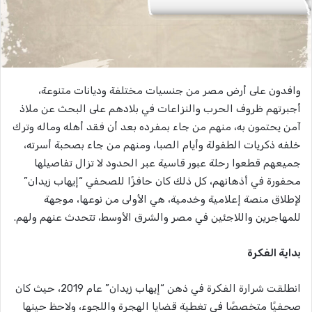
وافدون على أرض مصر من جنسيات مختلفة وديانات متنوعة،
أجبرتهم ظروف الحرب والنزاعات في بلادهم على البحث عن ملاذ
آمن يحتمون به، منهم من جاء بمفرده بعد أن فقد أهله وماله وترك
خلفه ذكريات الطفولة وأيام الصبا، ومنهم من جاء بصحبة أسرته،
جميعهم قطعوا رحلة عبور قاسية عبر الحدود لا تزال تفاصيلها
محفورة في أذهانهم، كل ذلك كان حافزًا للصحفي “إيهاب زيدان”
لإطلاق منصة إعلامية وخدمية، هي الأولى من نوعها، موجهة
للمهاجرين واللاجئين في مصر والشرق الأوسط، تتحدث عنهم ولهم.
بداية الفكرة
انطلقت شرارة الفكرة في ذهن “إيهاب زيدان” عام 2019، حيث كان
صحفيًا متخصصًا في تغطية قضايا الهجرة واللجوء، ولاحظ حينها