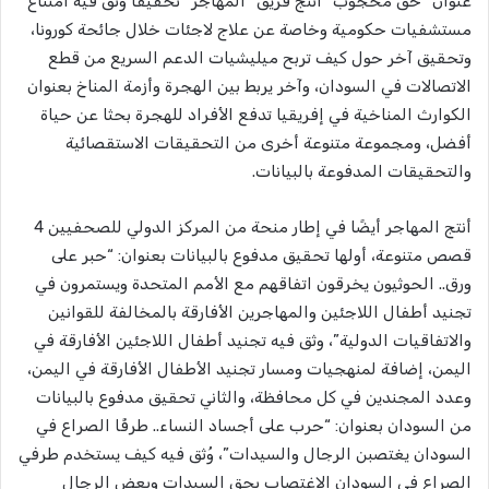
عنوان “حق محجوب” أنتج فريق “المهاجر” تحقيقًا وثق فيه امتناع
مستشفيات حكومية وخاصة عن علاج لاجئات خلال جائحة كورونا،
وتحقيق آخر حول كيف تربح ميليشيات الدعم السريع من قطع
الاتصالات في السودان، وآخر يربط بين الهجرة وأزمة المناخ بعنوان
الكوارث المناخية في إفريقيا تدفع الأفراد للهجرة بحثا عن حياة
أفضل، ومجموعة متنوعة أخرى من التحقيقات الاستقصائية
والتحقيقات المدفوعة بالبيانات.
أنتج المهاجر أيضًا في إطار منحة من المركز الدولي للصحفيين 4
قصص متنوعة، أولها تحقيق مدفوع بالبيانات بعنوان: “حبر على
ورق.. الحوثيون يخرقون اتفاقهم مع الأمم المتحدة ويستمرون في
تجنيد أطفال اللاجئين والمهاجرين الأفارقة بالمخالفة للقوانين
والاتفاقيات الدولية”، وثق فيه تجنيد أطفال اللاجئين الأفارقة في
اليمن، إضافة لمنهجيات ومسار تجنيد الأطفال الأفارقة في اليمن،
وعدد المجندين في كل محافظة، والثاني تحقيق مدفوع بالبيانات
من السودان بعنوان: “حرب على أجساد النساء.. طرفًا الصراع في
السودان يغتصبن الرجال والسيدات”، وُثق فيه كيف يستخدم طرفي
الصراع في السودان الاغتصاب بحق السيدات وبعض الرجال