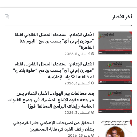
ي
X
Y
ن
س
o
س
أخر الأخبار
ب
u
ت
الأعلى للإعلام: استدعاء الممثل القانوني لقناة
و
T
ق
“مودرن إم تي أي” بسبب برنامج “اليوم هنا
القاهرة”
ك
u
ر
أغسطس 5, 2026
b
ا
الأعلى للإعلام: استدعاء الممثل القانوني لقناة
“مودرن إم تي أي” بسبب برنامج “حلوة بلادي”
e
م
لمخالفته الأكواد الإعلامية
أغسطس 3, 2026
بعد مخالفات بيع الهواء.. الأعلى للإعلام يقرر
مراجعة عقود الإنتاج المشترك في جميع القنوات
الخاصة وإيقاف البرامج المخالفة فورًا
أغسطس 3, 2026
التحقق من تصريحات الإعلامي جابر القرموطي
بشأن وقف القيد في نقابة الصحفيين
يوليو 23, 2026