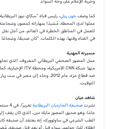
وحرية الإعلام على وجه السواء.
كما وصف
جون ريلي
، رئيس قناة “سكاي نيوز البريطان
عملوا لدى المحطة، مُشيدًا بمهاراته كمصور، وشجاعته،
للعمل في المناطق الخطرة في العالم، من أجل نقل ال
في القناة وقتها، بهذه الكلمات: “كان صديقًا، وشجاعًا
مسيرته المهنية
عمل المصور الصحفي البريطاني المعروف، الذي تجاوز
منها: شبكة CNN الأمر
التوقيت.
شاهد عيان
نشرت
صحيفة الجارديان البريطانية
عامًا، وهو صديق المصور مايك دين، الذي كان يقف إلى 
الطب الشرعي في ساوثوورك، إنه يعتقد أن صديقه كان مست
إطلاق للنار حولهم، سواء قبل أو بعد قتل صديقه، مُض