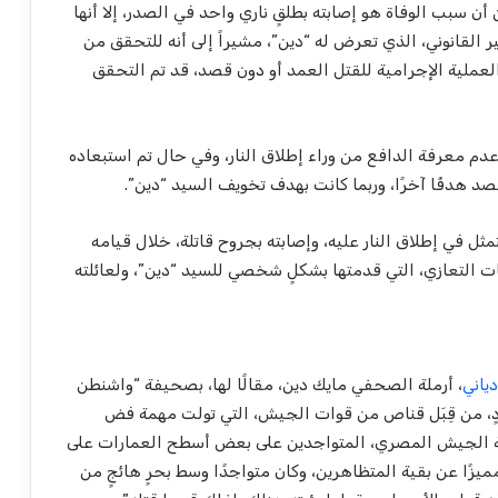
أن سبب الوفاة هو إصابته بطلقٍ ناري واحد في الصدر، إلا أنها
 القانوني، الذي تعرض له “دين”، مشيراً إلى أنه للتحقق من
العملية الإجرامية للقتل العمد أو دون قصد، قد تم التحقق
دم معرفة الدافع من وراء إطلاق النار، وفي حال تم استبعاده
 هدفًا آخرًا، وربما كانت بهدف تخويف السيد “دين”.
ثل في إطلاق النار عليه، وإصابته بجروح قاتلة، خلال قيامه
 التعازي، التي قدمتها بشكلٍ شخصي للسيد “دين”، ولعائلته
دياني
، أرملة الصحفي مايك دين، مقالًا لها، بصحيفة “واشنطن
ردٍ، من قِبَل قناص من قوات الجيش، التي تولت مهمة فض
اصة الجيش المصري، المتواجدين على بعض أسطح العمارات على
زًا عن بقية المتظاهرين، وكان متواجدًا وسط بحرٍ هائجٍ من