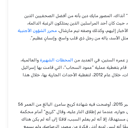
ية” آنذاك، المصور مايك دين بأنه من أفضل الصحفيين الذين
 حيث كان أحد المراسلين الذين يمتلكون الرغبة الدائمة،
أخبار إليهم، وكذلك وصفه تيم مارشال،
محرر الشؤون الأجنبية
 مثل الأسد، ياله من رجل ذي قلب واسع، وإنسانٍ عظيم”.
 عمره الستين، في العديد من
المحطات الشهيرة
والعالمية،
يكية، ومحطة ITV الإخبارية، كما قام بتغطية عملية “عمود السحاب”، التي قامت بها إسرائيل
ضد قطاع غزة، عام 2012، وجاء إلى مصر في ست زيارات، خلال عام 2012، لتغطية الأحداث الجارية بها، خلال هذا
تقريرًا، في 4 سبتمبر 2015، أوضحت فيه شهادة كريج سامرز، البالغ من العمر 56
جواره، عندما تم إطلاق النار عليه، وقال “كريج” أمام محكمة
هدفًا، إلا أنه لم يعلم السبب، لافتًا إلى أنه لم يكن هناك
يفًا أنه ليس لديه أدنى فكرة عن مصدر الرصاصة، ولم يسمع