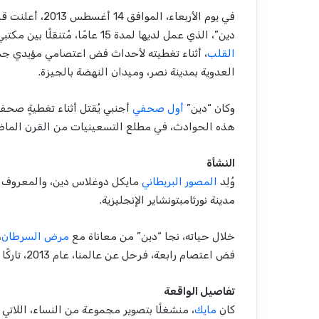
في يوم الأربعاء
دين”، الذي عمل لديها لمدة 15 عامًا، مُتنقلًا بين مكتبي واشنطن والقدس، إذ لقي حتفه إثر إصابته بطلقٍ ناري
القلب
، أثناء تغطيته لأحداث فض اعتصامي مؤيدي جم
العدوية بمدينة نصر، وميدان النهضة بالجيزة.
وكان “دين”
أول صحفي
أجنبي يُقتل أثناء تغطيةٍ صح
هذه الحوادث، في مطلع التسعينيات من القرن الماض
النشأة
وُلِد
المصور البريطاني
مدينة نورثامبتونشاير الإنجليزية.
خلال حياته، نجا “دين” من معاناة مع
مرض السرطان
،
فض اعتصام رابعة، فرحل عن عالمنا، عام 2013، تاركًا زوجة واثنين من الأبناء.
تفاصيل الواقعة
كان
مايك
، منشغلًا بتصوير مجموعة من النساء، اللاتي