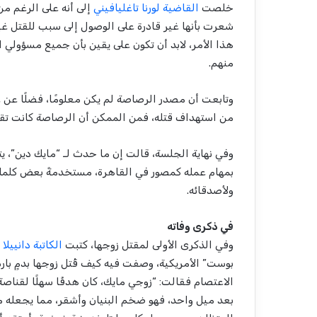
خلصت
القاضية لورنا تاغليافيني
إلى أنه على الرغم من 
شعرت بأنها غير قادرة على الوصول إلى سبب للقتل غير
هذا الأمر، لابد أن تكون على يقين بأن جميع مسؤولي 
منهم.
وتابعت أن مصدر الرصاصة لم يكن معلومًا، فضلًا عن ع
من استهداف قتله، فمن الممكن أن الرصاصة كانت تقصد
وفي نهاية الجلسة، قالت إن ما حدث لـ “مايك دين”، يتم
بمهام عمله كمصور في القاهرة، مستخدمةً بعض كلمات
ولأصدقائه.
في ذكرى وفاته
وفي الذكرى الأولى لمقتل زوجها، كتبت
الكاتبة دانييلا 
بوست” الأمريكية، وصفت فيه كيف قُتل زوجها بدمٍ با
الاعتصام فقالت: “زوجي مايك، كان هدفًا سهلًا لقن
بعد ميل واحد، فهو ضخم البنيان وأشقر، مما يجعله ممي