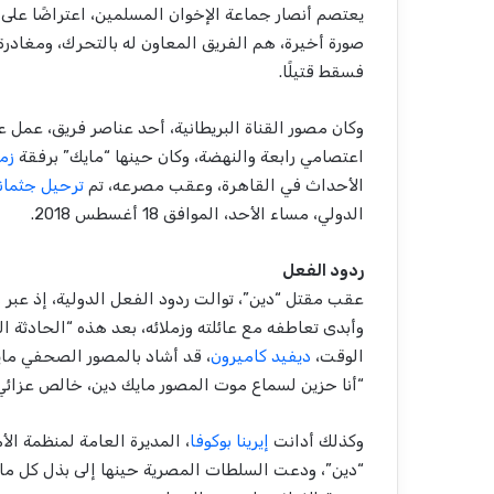
يعتصم أنصار جماعة الإخوان المسلمين، اعتراضًا على
صورة أخيرة، هم الفريق المعاون له بالتحرك، ومغادر
فسقط قتيلًا.
وكان مصور القناة البريطانية، أحد عناصر فريق، عمل
اعتصامي رابعة والنهضة، وكان حينها “مايك” برفقة
زم
الأحداث في القاهرة، وعقب مصرعه، تم
ترحيل جثمان
الدولي، مساء الأحد، الموافق 18 أغسطس 2018.
ردود الفعل
عقب مقتل “دين”، توالت ردود الفعل الدولية، إذ عبر و
وأبدى تعاطفه مع عائلته وزملائه، بعد هذه “الحادثة ال
الوقت،
ديفيد كاميرون
، قد أشاد بالمصور الصحفي مايك
“أنا حزين لسماع موت المصور مايك دين، خالص عزائي 
وكذلك أدانت
إيرينا بوكوفا
، المديرة العامة لمنظمة الأ
“دين”، ودعت السلطات المصرية حينها إلى بذل كل ما 