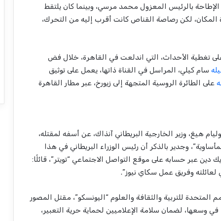
 الإطاحة بالرئيس المعزول محمد مرسي، وبينما كان يلتقط
ة المكان، لكن رصاصة القناص كانت أقرب إليه من التحرك،
 على تغطية الأحداث، التي اندلعت في القاهرة، خلال فض
يله
سام كيلي، المراسل في القناة ذاتها، يعمل على توثيق
ه
على الطائرة الروسية المتجهة إلى زيورخ، عبر مطار القاهرة
ليام هيغ، وزير الخارجية البريطاني آنذاك، عن أسفه لمقتله،
مأساوية”، وجدير بالذكر أن رئيس الوزراء البريطاني في هذا
 دين عبر حسابه على موقع التواصل الاجتماعي “تويتر”، قائلًا:
لعائلته وفريق عمل سكاي نيوز”.
مم المتحدة للتربية والثقافة والعلوم “اليونسكو”، مقتل المصور
في وسعها، لضمان سلامة الإعلاميين لحماية حرية التعبير،