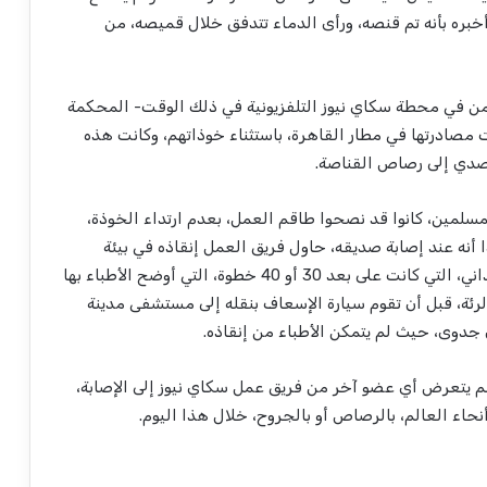
أخبره بأنه تم قنصه، ورأى الدماء تتدفق خلال قميصه، من
أمن في محطة سكاي نيوز التلفزيونية في ذلك الوقت- المحكمة
صادرتها في مطار القاهرة، باستثناء خوذاتهم، وكانت هذه
دي إلى رصاص القناصة.
سلمين، كانوا قد نصحوا طاقم العمل، بعدم ارتداء الخوذة،
 أنه عند إصابة صديقه، حاول فريق العمل إنقاذه في بيئة
وصفها بـ “الفوضوية”، فذهبوا به إلى المستشفى الميداني، التي كانت على بعد 30 أو 40 خطوة، التي أوضح الأطباء بها
لرئة، قبل أن تقوم سيارة الإسعاف بنقله إلى مستشفى مدينة
ن جدوى، حيث لم يتمكن الأطباء من إنقاذه.
م يتعرض أي عضو آخر من فريق عمل سكاي نيوز إلى الإصابة،
اء العالم، بالرصاص أو بالجروح، خلال هذا اليوم.