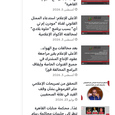
ك
u
ر
القاهرة”
b
ا
أغسطس 5, 2026
الأعلى للإعلام: استدعاء الممثل
e
م
القانوني لقناة “مودرن إم تي
أي” بسبب برنامج “حلوة بلادي”
لمخالفته الأكواد الإعلامية
أغسطس 3, 2026
بعد مخالفات بيع الهواء..
الأعلى للإعلام يقرر مراجعة
عقود الإنتاج المشترك في
جميع القنوات الخاصة وإيقاف
البرامج المخالفة فورًا
أغسطس 3, 2026
التحقق من تصريحات الإعلامي
جابر القرموطي بشأن وقف
القيد في نقابة الصحفيين
يوليو 23, 2026
غدًا.. محكمة جنايات القاهرة
تنظر ثاني جلسات محاكمة رسام