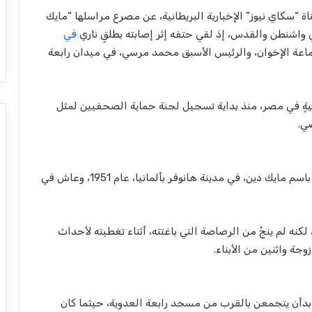
، الموافق 14 أغسطس 2013، أعلنت قناة “سكاي نيوز” الإخبارية البريطانية، عن مصرع مراسلها “مايك
في
اعة الإخوان، والرئيس الأسبق محمد مرسي، في ميدان رابعة
فيةٍ في مصر، منذ بداية تسجيل لجنة حماية الصحفيين لمثل
ي.
مايكل دوغلاس دين، والمعروف باسم مايك دين، في مدينة هانوفر بألمانيا، عام 1951، وعاش في
 لكنه لم ينجُ من الرصاصة التي باغتته، أثناء تغطيته لأحداث
 بدأن يتجمعن بالقرب من مسجد رابعة العدوية، حيثما كان