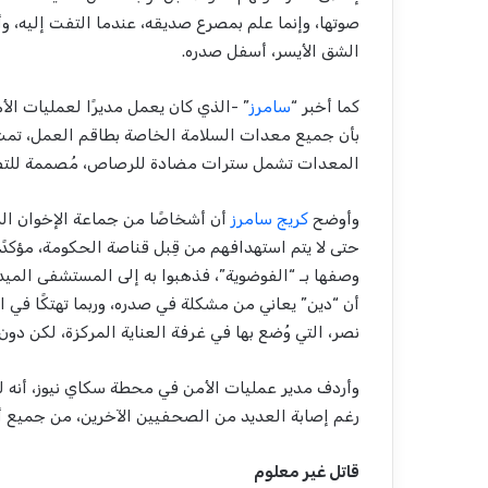
صوتها، وإنما علم بمصرع صديقه، عندما التفت إليه، و
الشق الأيسر، أسفل صدره.
كما أخبر “
سامرز
” -الذي كان يعمل مديرًا لعمليات ال
بأن جميع معدات السلامة الخاصة بطاقم العمل، تمت م
المعدات تشمل سترات مضادة للرصاص، مُصممة للتص
وأوضح
كريج سامرز
أن أشخاصًا من جماعة الإخوان الم
حتى لا يتم استهدافهم من قِبل قناصة الحكومة، مؤكدًا
أن “دين” يعاني من مشكلة في صدره، وربما تهتكًا في ا
نصر، التي وُضع بها في غرفة العناية المركزة، لكن دو
وأردف مدير عمليات الأمن في محطة سكاي نيوز، أنه ل
رغم إصابة العديد من الصحفيين الآخرين، من جميع أنح
قاتل غير معلوم