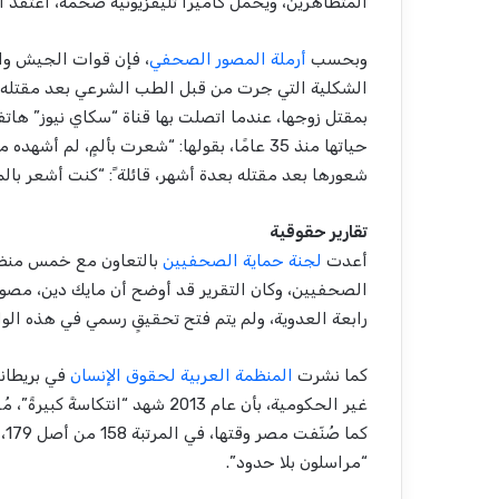
المتظاهرين، ويحمل كاميرا تليفزيونية ضخمة، أعتقد أن 
وبحسب
أرملة المصور الصحفي
، فإن قوات الجيش وال
الشكلية التي جرت من قبل الطب الشرعي بعد مقتله، 
بمقتل زوجها، عندما اتصلت بها قناة “سكاي نيوز” هاتف
حياتها منذ 35 عامًا، بقولها: “شعرت بألمٍ،
شعورها بعد مقتله بعدة أشهر، قائلة ً: “كنت أشعر بالم
تقارير حقوقية
أعدت
لجنة حماية الصحفيين
بالتعاون مع خمس منظما
الصحفيين، وكان التقرير قد أوضح أن مايك دين، مصور ق
رابعة العدوية، ولم يتم فتح تحقيقٍ رسمي في هذه الوا
كما نشرت
المنظمة العربية لحقوق الإنسان
في بريطاني
غير الحكومية، بأن عام 2013 شهد 
كم
“مراسلون بلا حدود”.