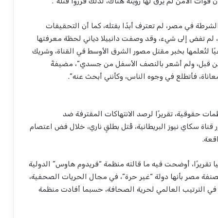
قوات الأمن لم يرق لها رؤيته هناك، لذلك قرروا قتله”.
شرطة في مصر، لم تعترف أبدًا بقتله، كما أن التحقيقات
لم تفض إلى شيء، وقد وصفت دانييلا دياني لحظة معرفتها
يًا لتُعلمها بخبر مقتل مصور الشرق الأوسط في القناة، وشريك
 لم أشهده من قبل، ولم أشعر بالنصف الأسفل من جسدي”، مضيفةً
عاناة، فأتطلع في وجوه الناس، وكأنني أبحث عنه”.
ت حقوقية، تقريرًا لرصد الانتهاكات المقترفة ضد
ناة سكاي نيوز البريطانية، قُتل بطلقٍ ناري، خلال فض اعتصام
قعة.
ا تقريرًا، أوضحت فيه ما قالته منظمة “فريدوم هاوس” الدولية
“انتكاسةً كبيرةً”، مُصنفة مصر بأنها دولة “غير حرة”، في مجال الحريات الصحفية،
ا صُنّفت مصر وقتها، في المرتبة 158 من أصل 179، في الترتيب العالمي لحرية الصحافة، حسبما أفادت منظمة