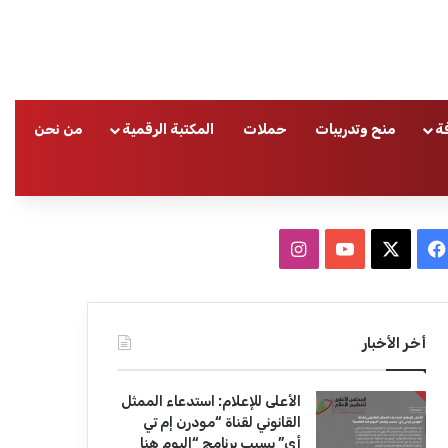
ة
منح وتدريبات
حملات
المكتبة الرقمية
من نحن
ا
ف
ا
ي
X
Y
ن
س
o
س
أخر الأخبار
ب
u
ت
الأعلى للإعلام: استدعاء الممثل
و
T
ق
القانوني لقناة “مودرن إم تي
أي” بسبب برنامج “اليوم هنا