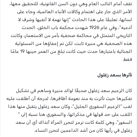
تقف أمام النائب العام وهي دون السن القانونية، للتحقيق معها،
الأمر الذي حاز على اهتمام وكالات الأنباء العالمية، وجاء على
لسانها، تعليقًا على هذا الحادث “إنها تهمة لا أنفيها وشرف لا
أدعيه”، وفي عام 1926 شهدت محكمة باب الخلق، الحدث
التاريخي المتمثل في محاكمة صحفية بأمر من الاستعمار، وكانت
هذه الصحفية هي منيرة ثابت، لكن تم إعفاؤها من المسئولية
الجنائية باعتبارها حدث حيث كانت تبلغ من العمر حينها 19 عامًا
فقط.
تأثرها بسعد زغلول
كان الزعيم سعد زغلول صديقًًا لوالد منيرة وساهم في تشكيل
تفكيرها حيث تأثرت به منذ نعومة أظافرها، لدرجة أن أطلقت عليه
لقب “الزعيم السفوري الجليل”، وكان سعد زغلول يتقبل منها هذا
اللقب على حد قولها في مذكراتها، والسفوري هنا نسبة إلى ”
السفور”، وهي كلمة كانت ترمز لتحرر المرأة آنذاك أي أن سعد
زغلول في رأيها كان من أشد الداعمين لتحرر النساء.