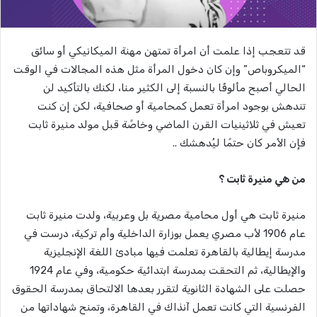
قد تتعجب إذا علمت أن امرأة تمتهن مهنة الميكانيكي أو سائق
“الميكروباص” وإن كان دخول المرأة مثل هذه المجالات في الوقت
الحالي أصبح مألوفًا بالنسبة إلى الكثير منا، لكنك بالتأكيد لن
تندهش بوجود امرأة تعمل كمحامية أو صحافية، لكن إن كنت
تعيش في ثلاثينيات القرن الماضي وخاصًة قبل مولد منيرة ثابت
فإن الأمر كان حتمًا ليُدهشك ..
من هي منيرة ثابت ؟
منيرة ثابت هي أول محامية مصرية بل وعربية، ولدت منيرة ثابت
عام 1906 لأب مصري يعمل بوزارة الداخلية وأم تركية، درست في
مدرسة إيطالية بالقاهرة تعلمت فيها مبادئ اللغة الإنجليزية
والإيطالية، ثم التحقت بمدرسة ابتدائية حكومية، وفي عام 1924
حصلت على الشهادة الثانوية لتقرر بعدها الالتحاق بمدرسة الحقوق
الفرنسية التي كانت تعمل آنذاك في القاهرة، وتمنح شهاداتها من