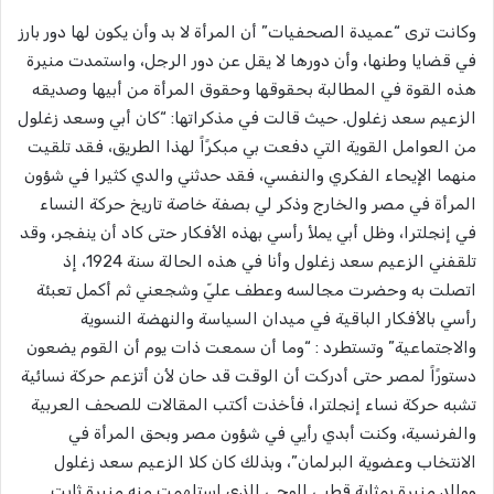
وكانت ترى “عميدة الصحفيات” أن المرأة لا بد وأن يكون لها دور بارز
في قضايا وطنها، وأن دورها لا يقل عن دور الرجل، واستمدت منيرة
هذه القوة في المطالبة بحقوقها وحقوق المرأة من أبيها وصديقه
الزعيم سعد زغلول. حيث قالت في مذكراتها: “كان أبي وسعد زغلول
من العوامل القوية التي دفعت بي مبكرًاً لهذا الطريق، فقد تلقيت
منهما الإيحاء الفكري والنفسي، فقد حدثني والدي كثيرا في شؤون
المرأة في مصر والخارج وذكر لي بصفة خاصة تاريخ حركة النساء
في إنجلترا، وظل أبي يملأ رأسي بهذه الأفكار حتى كاد أن ينفجر، وقد
تلقفني الزعيم سعد زغلول وأنا في هذه الحالة سنة 1924، إذ
اتصلت به وحضرت مجالسه وعطف عليّ وشجعني ثم أكمل تعبئة
رأسي بالأفكار الباقية في ميدان السياسة والنهضة النسوية
والاجتماعية” وتستطرد : “وما أن سمعت ذات يوم أن القوم يضعون
دستورًاً لمصر حتى أدركت أن الوقت قد حان لأن أتزعم حركة نسائية
تشبه حركة نساء إنجلترا، فأخذت أكتب المقالات للصحف العربية
والفرنسية، وكنت أبدي رأيي في شؤون مصر وبحق المرأة في
الانتخاب وعضوية البرلمان”، وبذلك كان كلا الزعيم سعد زغلول
ووالد منيرة بمثابة قطبي الوحي الذي استلهمت منه منيرة ثابت