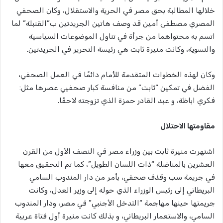
خلالها المطالبة بحق مصر في الحرية والاستقلال، وكان الصحفي
المصري مصطفى أمين قد وصف هاتين الجريدتين ب”القنبلة” لما
اتسم به محتواهما من جرأة في تناول الموضوعات السياسية
والنسوية، وكانت منيرة ثابت هي رئيسة التحرير في الجريدتين.
وكان لهذه الخطوات المتقدمة للأمام دائمًا في العمل الصحفي،
الفضل في تمكين “ثابت” من منافسة كبار صحفيي عصرها مثل:
فكري اباظة، و عبد القادر حمزة الذي تزوجته لاحقًا.
مقاومتها الاحتلال
اشتهرت منيرة ثابت بين وزراء مصر في النصف الأول من القرن
العشرين بالمناضلة “ذات اللسان الطويل”، كما تم التحقيق معها
في جريمة سب وقذف صحفي، بأمر من دار المندوب السامي
البريطاني إلى رئيس الوزراء الذي حوله إلى وزير العدل، وكانت
جريمتها حينها مهاجمة “التدخل الأجنبي” في مصر، ودار المندوب
السامي، والاستعمار البريطاني، و بذلك كانت منيرة أول فتاة عربية