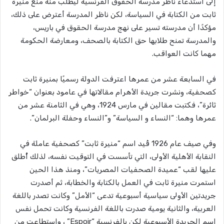
إلى استدعاء ناظر مدرسة الحقوق الفرنسية ليطلب منه منع منيرة
ثابت من الكتابة في السياسة، لكن ناظر المدرسة أعترض على ذلك،
مؤكدًا أن مدرسته تسير على نهج مدرسة الحقوق في باريس،
والمدرسة تمنح طلابها حق الكتابة بالصحف، ومعارضة الحكومة
مهما كانت العواقب.
في السابعة عشر من عمرها اعترفت الدولة رسميًا بمنيرة ثابت
كصحفية، ونشرت جريدة الأهرام مقالاتها في عامود بعنوان “خواطر
ثائرة”، فكتبت مقالين في مارس 1924، وهي في الثامنة عشر من
عمرها وهما: “النساء و السياسة” و”النساء وحفلة البرلمان”.
وفي صيف عام 1926 قُيد اسم “منيرة ثابت” كصحفية عاملة في
النقابة الأهلية الأولى، التي تأسست في التوقيت نفسه، لذلك أٌطلق
عليها لقب “عميدة الصحفيات المصريات”، ومنذ هذا الحين
استمرت منيرة ثابت في العمل بالكتابة والخطابة، ثم أصدرت
جريدتين الأولى سياسية أسبوعية تدعى “الأمل” وكانت تصدر باللغة
العربية، والثانية يومية صدرت باللغة الفرنسية وكانت تحمل نفس
اسم الجريدة الأسبوعية لكن بالفرنسية “Espoir” ، واستطاعت من