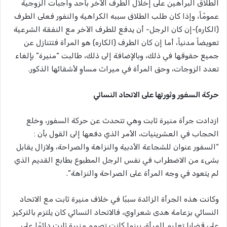
الطلاق البراهين على إخلال الطرف الآخر بأحد واجبات الزوجية
عمومًاً، وإذا كان طلب الطلاق سببه الكراهية والنفور فعلى الطرف
(الكاره)-إن كان الرجل- أن يدفع للطرف الآخر مع النفقة الشرعية
تعويضاً مدنياً، أما إن كان الطرف (الكاره) هو المرأة فتتنازل عن
جميع حقوقها في ذلك، وبالإضافة إلى ذلك، طالبت “منيرة” بإلغاء
تعدد الزوجات، وحق المرأة في ميراث مساوِ لأشقائها الذكور.
حركة السفور وثورتها على الاتحاد النسائي
ازدادت جرأة منيرة ثابت وهي تتحدث عن حركة السفور، وخلع
الحجاب في العشرينيات، الأمر الذي دفعها إلى القول بأن :
“السفور عنوان للشجاعة الأدبية والنزاهة والصراحة، ولازال يقابل
بشىء من الاضطراب في نفس الرجل المطبوع بطابع القديم الذي
لم يتعود في وجه المرأة على الصراحة والنزاهة”.
وكانت هذه الجرأة الزائدة سببًا في خلاف منيرة ثابت مع الاتحاد
النسائي بزعامة هدى شعراوي، فالاتحاد النسائي كان يلتزم بالتركيز
على قضايا تعليم المرأة، بينما كانت تصمم منيرة ثابت دائمًا على