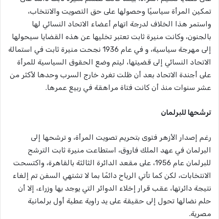
تمكين المرأة سياسيًا وحصولها على حق التصويت والانتخاب،
واستمر هذا الخلاف لدرجة اتهام أعضاء الاتحاد النسائي لها
بالجنون، وكانت منيرة ثابت تعتبر تخليها عن هذه القضايا سيحولها
إلى مهرجة سياسية، و في عام 1936 نجحت منيرة ثابت في استمالة
الاتحاد النسائي إلى قضيتها، ليتم وضع الحقوق السياسية للمرأة
على أجندة الاتحاد بعد أن ظلت تغرد خارج السرب وحدها لأكثر من
عشر سنوات منذ أن كانت فتاة مراهقة في ربيع عمرها.
ترشُحها للبرلمان
رغم إصدار الأزهر فتوى بتحريم تصويت المرأة، و ترشحها إلى
البرلمان في عهد الملك فاروق، استطاعت منيرة ثابت الترشح
للبرلمان عام 1956، على مقعد الدائرة الثالثة بالقاهرة، واكتسحت
الانتخابات، لكن كما تأتي الرياح دائمًا بما لا تشتهي السفن تم إلغاء
نتيجة دائرتها، عقب قرار إخلاء الدوائر التي يوجد بها وزراء، إلا أن
حلم نضالها تحول إلى حقيقة على يد راوية عطية أول برلمانية
مصرية.