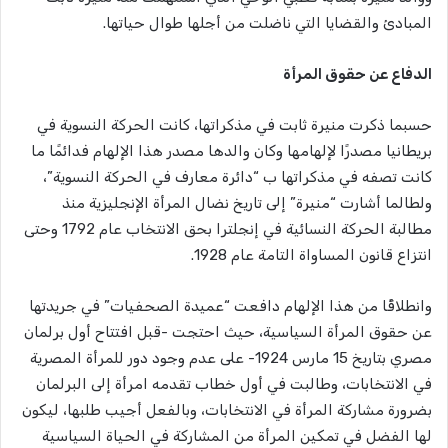
المبادئ والقضايا التي ناضلت من أجلها طوال حياتها.
الدفاع عن حقوق المرأة
حسبما ذكرت منيرة ثابت في مذكراتها، كانت الحركة النسوية في
بريطانيا مصدرًا لإلهامها وكان والدها مصدر هذا الإلهام فدائمًا ما
كانت تصفه في مذكراتها ب “دائرة معارف في الحركة النسوية”،
ولطالما أشارت “منيرة” إلى تاريخ نضال المرأة الإنجليزية منذ
مطالبة الحركة النسائية في إنجلترا بحق الانتخاب عام 1792 وحتى
انتزاع قانون المساواة التامة عام 1928.
وانطلاقًًا من هذا الإلهام دافعت “عميدة الصحفيات” في جريدتها
عن حقوق المرأة السياسية، حيث احتجت -قبل افتتاح أول برلمان
مصري بتاريخ 15 مارس 1924- على عدم وجود دور للمرأة المصرية
في الانتخابات، وطالبت في أول خطاب تقدمه امرأة إلى البرلمان
بضرورة مشاركة المرأة في الانتخابات، وبالفعل أجيب طلبها، ليكون
لها الفضل في تمكين المرأة من المشاركة في الحياة السياسية