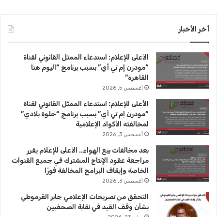
ي
X
Y
ن
س
o
س
أخر الأخبار
ب
u
ت
الأعلى للإعلام: استدعاء الممثل القانوني لقناة
و
T
ق
“مودرن إم تي أي” بسبب برنامج “اليوم هنا
القاهرة”
ك
u
ر
أغسطس 5, 2026
b
ا
الأعلى للإعلام: استدعاء الممثل القانوني لقناة
“مودرن إم تي أي” بسبب برنامج “حلوة بلادي”
e
م
لمخالفته الأكواد الإعلامية
أغسطس 3, 2026
بعد مخالفات بيع الهواء.. الأعلى للإعلام يقرر
مراجعة عقود الإنتاج المشترك في جميع القنوات
الخاصة وإيقاف البرامج المخالفة فورًا
أغسطس 3, 2026
التحقق من تصريحات الإعلامي جابر القرموطي
بشأن وقف القيد في نقابة الصحفيين