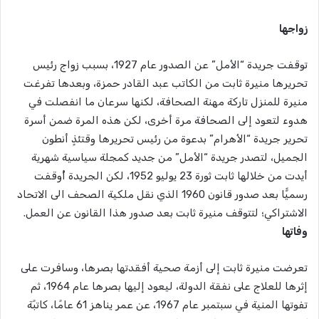
زواجها
توقفت جريدة “الأمل” عن الصدور عام 1927، بسبب زواج رئيس
تحريرها منيرة ثابت من الكاتب عبد القادر حمزة، وبعدها تفرغت
منيرة للمنزل تاركة مهنة الصحافة، لكنها سرعان ما انفصلت في
هدوء لتعود إلى الصحافة مرة أخرى، لكن هذه المرة ضمن أسرة
تحرير جريدة “الأهرام” بدعوة من رئيس تحريرها وقتئذٍ أنطون
الجميل، لتصدر جريدة “الأمل” من جديد كمجلة سياسية شهرية
أيدت من خلالها ثابت ثورة 23 يوليو 1952، لكن الجريدة أُوقفت
رسميًّا بعد صدور قانون 1960 الذي نقل ملكية الصحف الى الاتحاد
الاشتراكي؛ لتتوقف منيرة ثابت بعد صدور هذا القانون عن العمل.
وفاتها
تعرضت منيرة ثابت إلى أزمة صحية أفقدتها بصرها، وسافرت على
إثرها للعلاج على نفقة الدولة، ليعود إليها بصرها عام 1964، ثم
تفوتها المنية في سبتمبر عام 1967، عن عمر يناهز 61 عامًا، كاتبًة