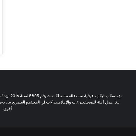
مؤسسة بحثية
بيئة عمل آمنة للصحفيين/ات والإعلاميين/ات في المجتمع المصري من ناحية،
أخرى.