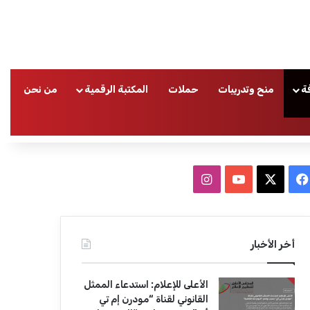
ة
منح وتدريبات
حملات
المكتبة الرقمية
من نحن
ا
ف
ا
ي
X
Y
ن
س
o
س
أخر الأخبار
ب
u
ت
الأعلى للإعلام: استدعاء الممثل
و
T
ق
القانوني لقناة “مودرن إم تي