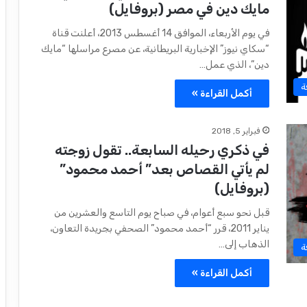
مايك دين في مصر (بروفايل)
في يوم الأربعاء، الموافق 14 أغسطس 2013، أعلنت قناة
“سكاي نيوز” الإخبارية البريطانية، عن مصرع مراسلها “مايك
دين”، الذي عمل…
ة
أكمل القراءة »
فبراير 5, 2018
في ذكري رحيله السابعة.. تقول زوجته
لم يأتي القصاص بعد” أحمد محمود”
(بروفايل)
قبل نحو سبع أعوام، في صباح يوم التاسع والعشرين من
يناير 2011، قرر “أحمد محمود” الصحفي‏ ‏بجريدة‏ ‏التعاون‏،
الذهاب إلى…
ة
أكمل القراءة »