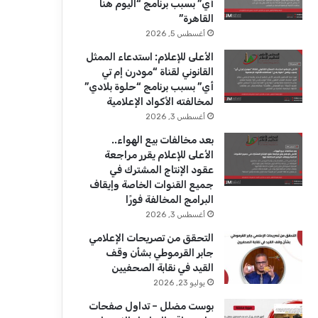
أي” بسبب برنامج “اليوم هنا
ك
u
ر
القاهرة”
b
ا
أغسطس 5, 2026
الأعلى للإعلام: استدعاء الممثل
e
م
القانوني لقناة “مودرن إم تي
أي” بسبب برنامج “حلوة بلادي”
لمخالفته الأكواد الإعلامية
أغسطس 3, 2026
بعد مخالفات بيع الهواء..
الأعلى للإعلام يقرر مراجعة
عقود الإنتاج المشترك في
جميع القنوات الخاصة وإيقاف
البرامج المخالفة فورًا
أغسطس 3, 2026
التحقق من تصريحات الإعلامي
جابر القرموطي بشأن وقف
القيد في نقابة الصحفيين
يوليو 23, 2026
بوست مضلل – تداول صفحات