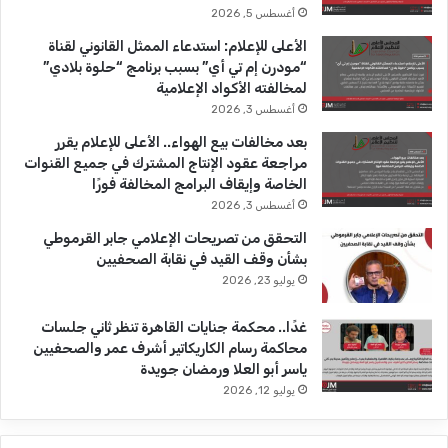
ك
u
ر
أغسطس 5, 2026
b
ا
الأعلى للإعلام: استدعاء الممثل القانوني لقناة
“مودرن إم تي أي” بسبب برنامج “حلوة بلادي”
e
م
لمخالفته الأكواد الإعلامية
أغسطس 3, 2026
بعد مخالفات بيع الهواء.. الأعلى للإعلام يقرر
مراجعة عقود الإنتاج المشترك في جميع القنوات
الخاصة وإيقاف البرامج المخالفة فورًا
أغسطس 3, 2026
التحقق من تصريحات الإعلامي جابر القرموطي
بشأن وقف القيد في نقابة الصحفيين
يوليو 23, 2026
غدًا.. محكمة جنايات القاهرة تنظر ثاني جلسات
محاكمة رسام الكاريكاتير أشرف عمر والصحفيين
ياسر أبو العلا ورمضان جويدة
يوليو 12, 2026