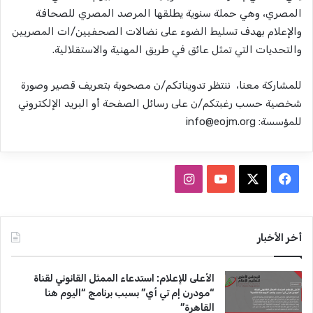
المصري، وهي حملة سنوية يطلقها المرصد المصري للصحافة
والإعلام بهدف تسليط الضوء على نضالات الصحفيين/ات المصريين
والتحديات التي تمثل عائق في طريق المهنية والاستقلالية.
للمشاركة معنا، ننتظر تدويناتكم/ن مصحوبة بتعريف قصير وصورة
شخصية حسب رغبتكم/ن على رسائل الصفحة أو البريد الإلكتروني
للمؤسسة:
info@eojm.org
ف
ا
ي
X
Y
ن
س
o
س
أخر الأخبار
ب
u
ت
الأعلى للإعلام: استدعاء الممثل القانوني لقناة
و
T
ق
“مودرن إم تي أي” بسبب برنامج “اليوم هنا
القاهرة”