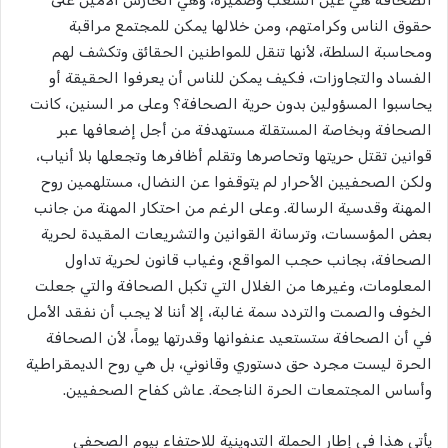
حقوق الناس وكرامتهم، ومن خلالها يمكن للمجتمع مراقبة
ومحاسبة السلطة، لأنها تنقل للمواطنين الحقائق وتكشف لهم
الفساد والتجاوزات، فكيف يمكن للناس أن يعرفوا الحقيقة أو
يحاسبوا المسؤولين بدون حرية الصحافة؟ وعلى مر السنين، كانت
الصحافة وبخاصة المستقلة مستهدفة من أجل إضعافها عبر
قوانين تقتل حريتها وتحاصرها وتقلم أظافرها وتجعلها بلا أنياب،
ولكن الصحفيين الأحرار لم يتوقفوا عن النضال، مستلهمين روح
المهنة وقدسية الرسالة. وعلى الرغم من احتكار المهنة من جانب
بعض المؤسسات، وترسانة القوانين والتشريعات المقيدة لحرية
الصحافة، بجانب حجب المواقع، وغياب قانون لحرية تداول
المعلومات، وغيرها من الغلال التي تكبل الصحافة والتي جعلت
الخوف والصمت والتردد سمة غالبة، إلا أننا لا يجب أن نفقد الأمل
في أن الصحافة ستستعيد عنفوانها وقدرتها يوماً، لأن الصحافة
الحرة ليست مجرد حق دستوري وقانوني، بل هي روح الديمقراطية
وأساس المجتمعات الحرة الناجحة. عاش كفاح الصحفيين.
يأتي هذا في إطار الحملة التدوينية للاحتفاء بيوم الصحفي