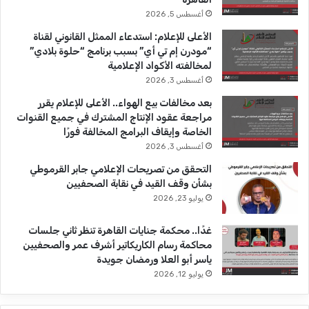
ك
u
ر
أغسطس 5, 2026
b
ا
الأعلى للإعلام: استدعاء الممثل القانوني لقناة
“مودرن إم تي أي” بسبب برنامج “حلوة بلادي”
e
م
لمخالفته الأكواد الإعلامية
أغسطس 3, 2026
بعد مخالفات بيع الهواء.. الأعلى للإعلام يقرر
مراجعة عقود الإنتاج المشترك في جميع القنوات
الخاصة وإيقاف البرامج المخالفة فورًا
أغسطس 3, 2026
التحقق من تصريحات الإعلامي جابر القرموطي
بشأن وقف القيد في نقابة الصحفيين
يوليو 23, 2026
غدًا.. محكمة جنايات القاهرة تنظر ثاني جلسات
محاكمة رسام الكاريكاتير أشرف عمر والصحفيين
ياسر أبو العلا ورمضان جويدة
يوليو 12, 2026