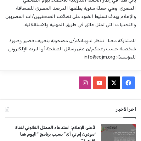
المصري، وهي حملة سنوية يطلقها المرصد المصري للصحافة
والإعلام بهدف تسليط الضوء على نضالات الصحفيين/ات المصريين
والتحديات التي تمثل عائق في طريق المهنية والاستقلالية.
للمشاركة معنا، ننتظر تدويناتكم/ن مصحوبة بتعريف قصير وصورة
شخصية حسب رغبتكم/ن على رسائل الصفحة أو البريد الإلكتروني
للمؤسسة:
info@eojm.org
ف
ا
ي
X
Y
ن
س
o
س
أخر الأخبار
ب
u
ت
الأعلى للإعلام: استدعاء الممثل القانوني لقناة
و
T
ق
“مودرن إم تي أي” بسبب برنامج “اليوم هنا
القاهرة”