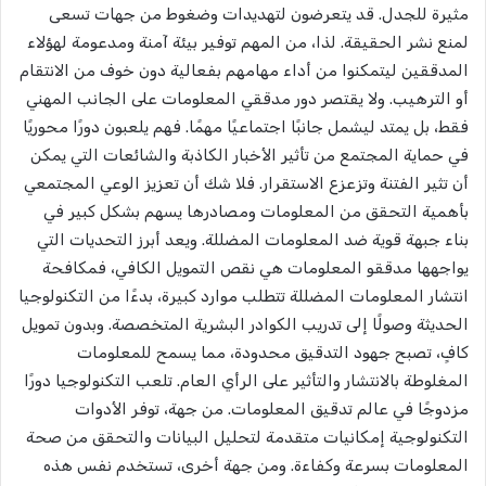
مثيرة للجدل. قد يتعرضون لتهديدات وضغوط من جهات تسعى
لمنع نشر الحقيقة. لذا، من المهم توفير بيئة آمنة ومدعومة لهؤلاء
المدققين ليتمكنوا من أداء مهامهم بفعالية دون خوف من الانتقام
أو الترهيب. ولا يقتصر دور مدققي المعلومات على الجانب المهني
فقط، بل يمتد ليشمل جانبًا اجتماعيًا مهمًا. فهم يلعبون دورًا محوريًا
في حماية المجتمع من تأثير الأخبار الكاذبة والشائعات التي يمكن
أن تثير الفتنة وتزعزع الاستقرار. فلا شك أن تعزيز الوعي المجتمعي
بأهمية التحقق من المعلومات ومصادرها يسهم بشكل كبير في
بناء جبهة قوية ضد المعلومات المضللة. ويعد أبرز التحديات التي
يواجهها مدققو المعلومات هي نقص التمويل الكافي، فمكافحة
انتشار المعلومات المضللة تتطلب موارد كبيرة، بدءًا من التكنولوجيا
الحديثة وصولًا إلى تدريب الكوادر البشرية المتخصصة. وبدون تمويل
كافٍ، تصبح جهود التدقيق محدودة، مما يسمح للمعلومات
المغلوطة بالانتشار والتأثير على الرأي العام. تلعب التكنولوجيا دورًا
مزدوجًا في عالم تدقيق المعلومات. من جهة، توفر الأدوات
التكنولوجية إمكانيات متقدمة لتحليل البيانات والتحقق من صحة
المعلومات بسرعة وكفاءة. ومن جهة أخرى، تستخدم نفس هذه