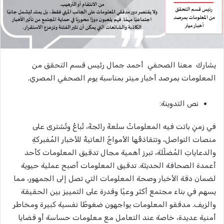
يشارك معنا الصحفي أحمد جمال رئيس قسم التحقق من
المعلومات بمرصد أخبار ميتر بمناسبة يوم الصحفي المصري.
نص التدوينة:
في زمنٍ باتت فيه المعلوماتُ سلعةً رائجةً، تُباعُ وتُشترى على
منصات التواصل، وتتقاذفُها الأمواجُ العاتيةُ للأخبار المُفبركةِ
والدعاياتِ المُضلّلة، تبرز أهمية مجال تدقيق المعلومات كأحد
أعمدة الصحافة الحديثة. تدقيق المعلومات أصبح عملية حيوية
لضمان دقة الأخبار وصحة المعلومات التي تصل إلى الجمهور، مما
يسهم في بناء مجتمع أكثر وعيًا وقدرة على التمييز بين الحقيقة
والزيف. مدققو المعلومات يواجهون ضغوطًا نفسية كبيرة ومخاطر
أمنية عديدة، خاصة عند التعامل مع معلومات حساسة أو قضايا