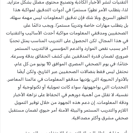
التقنيات لنشر الأخبار الكاذبة وتصنيع محتوى مضلل بشكل متزايد.
لذا، يتطلب الأمر تطورًا مستمرًا في أدوات التدقيق لمواكبة هذا
التطور السريع. وبلا شك فإن تدقيق المعلومات ليس مهمة سهلة،
بل يتطلب مهارات خاصة وتدريبًا مستمرًا. ويجب دائمًا على
الصحفيين ومدققي المعلومات مواكبة أحدث الأساليب والتقنيات
في هذا المجال. لكن الحصول على التدريب المناسب يمثل تحديًا
آخر بسبب نقص الموارد والدعم المؤسسي. فالتدريب المستمر
ضروري لضمان قدرة المدققين على كشف الحقائق بدقة وسرعة.
ختامًا؛ في يوم الصحفي المصري الموافق 10 يونيو من كل عام،
نحتفل ليس فقط بنضالات الصحفيين عبر التاريخ، ولكن أيضًا
بالأدوار الحيوية التي يؤديها مدققو المعلومات في عالمنا المعاصر.
التحديات التي يواجهونها، سواء كانت تمويلية أو تكنولوجية أو
نفسية، لا تقلل من أهمية دورهم في الحفاظ على نزاهة الأخبار
ودقة المعلومات. إن دعم هذه الجهود من خلال توفير التمويل
اللازم والتدريب المستمر والبيئة الآمنة أمر حيوي لضمان مستقبل
صحفي مشرق وأكثر مصداقية.
يأتي هذا في إطار الحملة التدوينية للاحتفاء بيوم الصحفي