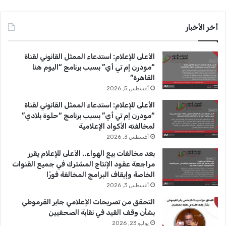
ي
X
Y
ن
س
o
س
أخر الأخبار
ب
u
ت
الأعلى للإعلام: استدعاء الممثل القانوني لقناة
و
T
ق
“مودرن إم تي أي” بسبب برنامج “اليوم هنا
القاهرة”
ك
u
ر
أغسطس 5, 2026
b
ا
الأعلى للإعلام: استدعاء الممثل القانوني لقناة
“مودرن إم تي أي” بسبب برنامج “حلوة بلادي”
e
م
لمخالفته الأكواد الإعلامية
أغسطس 3, 2026
بعد مخالفات بيع الهواء.. الأعلى للإعلام يقرر
مراجعة عقود الإنتاج المشترك في جميع القنوات
الخاصة وإيقاف البرامج المخالفة فورًا
أغسطس 3, 2026
التحقق من تصريحات الإعلامي جابر القرموطي
بشأن وقف القيد في نقابة الصحفيين
يوليو 23, 2026