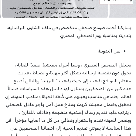
يشاركنا أحمد صومع صحفي متخصص في ملف الشئون البرلمانية،
بتدوينة بمناسبة يوم الصحفي المصري
نص التدوينة
يحتفل الصحفي المصري ، وسط أجواء معيشية صعبة للغاية ،
تحول دون تقديمه لرسالته بشكل أكثر مهنية وانضباط ، فباتت
معظم المواقع تذهب إلى حيث يذهب ” التريند” وبالتالي أصبح
عدد كبير من الصحفيين يمتثلون لهذه لمثل هذه السياسات ضماناً
لعائد اجتماعي مناسب يعينهم على كُلفة الحياة ومتاعب المهنة، إن
تحقيق وضمان معيشة كريمة ومناخ عمل آمن وأجر عادل للصحفي
، يترتب عليه تقديم رسالة إعلامية منضبطة وهادفة ،للقارئ ،
ويضمن للمهنة تقدم واستقرار وتعافي من كل ما أصابها مؤخراً ، فى
هذا المناسبة لا يفوتني تقديم التحية إلى أشقائنا الصحفيين على
أرض فلسطين الحبيبة ، الذين يقدمون رسالتهم ويضحون من أجل