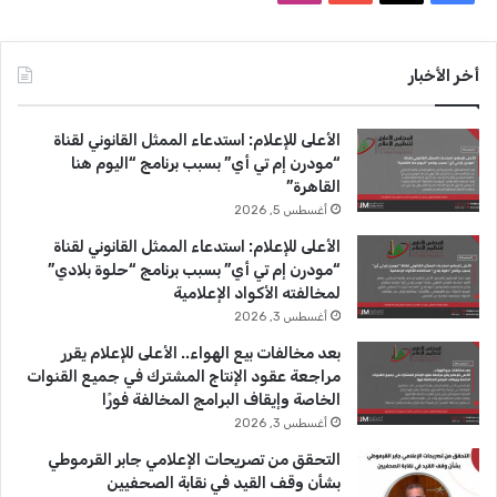
ي
X
Y
ن
س
o
س
أخر الأخبار
ب
u
ت
الأعلى للإعلام: استدعاء الممثل القانوني لقناة
و
T
ق
“مودرن إم تي أي” بسبب برنامج “اليوم هنا
القاهرة”
ك
u
ر
أغسطس 5, 2026
b
ا
الأعلى للإعلام: استدعاء الممثل القانوني لقناة
“مودرن إم تي أي” بسبب برنامج “حلوة بلادي”
e
م
لمخالفته الأكواد الإعلامية
أغسطس 3, 2026
بعد مخالفات بيع الهواء.. الأعلى للإعلام يقرر
مراجعة عقود الإنتاج المشترك في جميع القنوات
الخاصة وإيقاف البرامج المخالفة فورًا
أغسطس 3, 2026
التحقق من تصريحات الإعلامي جابر القرموطي
بشأن وقف القيد في نقابة الصحفيين