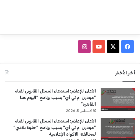
ف
ا
ي
X
Y
ن
س
o
س
أخر الأخبار
ب
u
ت
الأعلى للإعلام: استدعاء الممثل القانوني لقناة
و
T
ق
“مودرن إم تي أي” بسبب برنامج “اليوم هنا
القاهرة”
ك
u
ر
أغسطس 5, 2026
b
ا
الأعلى للإعلام: استدعاء الممثل القانوني لقناة
“مودرن إم تي أي” بسبب برنامج “حلوة بلادي”
e
م
لمخالفته الأكواد الإعلامية