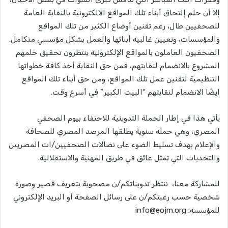
إلا أن حلم إلتحاق أبناء تلك المواقع الالكترونية بالنقابة العامة
للصحفيين طال، رغم تقنين أوضاع الكثير من تلك المواقع
والمؤسسات، وتعيين غالبية أبنائها والعمل بشكل مؤسسي متكامل.
الصحفيون العاملون بالمواقع الإلكترونية ينتظرون تحقيق حلمهم
المشروع بالانضمام لنقابتهم، فمن حق النقابة أخذ كافة خطواتها
التنظيمية لتقنين عمل تلك المواقع، ومن حق أبناء تلك المواقع
ايضًا الانضمام لنقابتهم “البيت الكبير” في أسرع وقت.
يأتي هذا في إطار الحملة التدوينية للاحتفاء بيوم الصحفي
المصري، وهي حملة سنوية يطلقها المرصد المصري للصحافة
والإعلام بهدف تسليط الضوء على نضالات الصحفيين/ات المصريين
والتحديات التي تمثل عائق في طريق المهنية والاستقلالية.
للمشاركة معنا، ننتظر تدويناتكم/ن مصحوبة بتعريف قصير وصورة
شخصية حسب رغبتكم/ن على رسائل الصفحة أو البريد الإلكتروني
للمؤسسة:
info@eojm.org