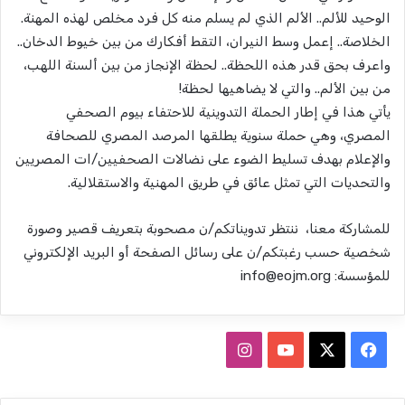
الوحيد للألم.. الألم الذي لم يسلم منه كل فرد مخلص لهذه المهنة.
الخلاصة.. إعمل وسط النيران، التقط أفكارك من بين خيوط الدخان..
واعرف بحق قدر هذه اللحظة.. لحظة الإنجاز من بين ألسنة اللهب،
من بين الألم.. والتي لا يضاهيها لحظة!
يأتي هذا في إطار الحملة التدوينية للاحتفاء بيوم الصحفي
المصري، وهي حملة سنوية يطلقها المرصد المصري للصحافة
والإعلام بهدف تسليط الضوء على نضالات الصحفيين/ات المصريين
والتحديات التي تمثل عائق في طريق المهنية والاستقلالية.
للمشاركة معنا، ننتظر تدويناتكم/ن مصحوبة بتعريف قصير وصورة
شخصية حسب رغبتكم/ن على رسائل الصفحة أو البريد الإلكتروني
للمؤسسة:
info@eojm.org
ف
ا
ي
X
Y
ن