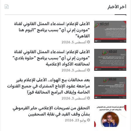
س
o
س
أخر الأخبار
ب
u
ت
الأعلى للإعلام: استدعاء الممثل القانوني لقناة
و
T
ق
“مودرن إم تي أي” بسبب برنامج “اليوم هنا
القاهرة”
ك
u
ر
أغسطس 5, 2026
b
ا
الأعلى للإعلام: استدعاء الممثل القانوني لقناة
“مودرن إم تي أي” بسبب برنامج “حلوة بلادي”
e
م
لمخالفته الأكواد الإعلامية
أغسطس 3, 2026
بعد مخالفات بيع الهواء.. الأعلى للإعلام يقرر
مراجعة عقود الإنتاج المشترك في جميع القنوات
الخاصة وإيقاف البرامج المخالفة فورًا
أغسطس 3, 2026
التحقق من تصريحات الإعلامي جابر القرموطي
بشأن وقف القيد في نقابة الصحفيين
يوليو 23, 2026