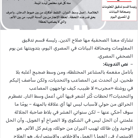
تشارك معنا الصحفية مها صلاح الدين.. رئيسة قسم تدقيق
المعلومات وصحافة البيانات في المصري اليوم، بتدوينتها عن يوم
الصحفي المصري.
–
نص التدوينة:
بأنامل مفعمة بالمشاعر المختلطة، ومن وسط ضجيج أغلبه بلا
طحين، لن أتحدث عن المصاعب والتحديات، ولكن سأصف إليكم
في روشتة «مجرب» لا طبيب، كيف تواجهون المصاعب
والتحديات؟! لحظات كُثر أشعر فيها أنني أعمل وسط النار.. تضطرم
الحرائق من حولي لأسباب ليس لها أي علاقة بالمهنة – يومًا ما
سوف أحكي عنها – لكن سنواتي العشر في بلاط صاحبة الجلالة
علمتني أن الحل ليس في الشكوى ولا الصراخ أو العويل.. وأن الحل
الوحيد وإن طالك لهيب النيران من حولك، ورغم كل الألم.. هو
الاستمرار في العمل! العمل والإخلاص والاستمرارية.. هو العلاج