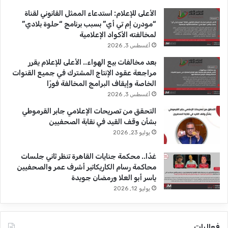
b
ا
الأعلى للإعلام: استدعاء الممثل القانوني لقناة
“مودرن إم تي أي” بسبب برنامج “حلوة بلادي”
e
م
لمخالفته الأكواد الإعلامية
أغسطس 3, 2026
بعد مخالفات بيع الهواء.. الأعلى للإعلام يقرر
مراجعة عقود الإنتاج المشترك في جميع القنوات
الخاصة وإيقاف البرامج المخالفة فورًا
أغسطس 3, 2026
التحقق من تصريحات الإعلامي جابر القرموطي
بشأن وقف القيد في نقابة الصحفيين
يوليو 23, 2026
غدًا.. محكمة جنايات القاهرة تنظر ثاني جلسات
محاكمة رسام الكاريكاتير أشرف عمر والصحفيين
ياسر أبو العلا ورمضان جويدة
يوليو 12, 2026
فعاليات