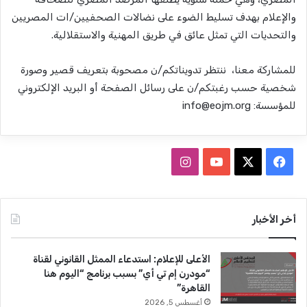
والإعلام بهدف تسليط الضوء على نضالات الصحفيين/ات المصريين
والتحديات التي تمثل عائق في طريق المهنية والاستقلالية.
للمشاركة معنا، ننتظر تدويناتكم/ن مصحوبة بتعريف قصير وصورة
شخصية حسب رغبتكم/ن على رسائل الصفحة أو البريد الإلكتروني
للمؤسسة:
info@eojm.org
ف
ا
ي
X
Y
ن
س
o
س
أخر الأخبار
ب
u
ت
الأعلى للإعلام: استدعاء الممثل القانوني لقناة
و
T
ق
“مودرن إم تي أي” بسبب برنامج “اليوم هنا
القاهرة”
ك
u
ر
أغسطس 5, 2026