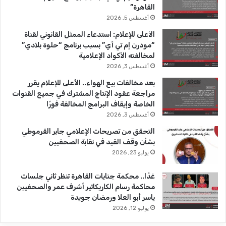
القاهرة”
ك
u
ر
أغسطس 5, 2026
b
ا
الأعلى للإعلام: استدعاء الممثل القانوني لقناة
“مودرن إم تي أي” بسبب برنامج “حلوة بلادي”
e
م
لمخالفته الأكواد الإعلامية
أغسطس 3, 2026
بعد مخالفات بيع الهواء.. الأعلى للإعلام يقرر
مراجعة عقود الإنتاج المشترك في جميع القنوات
الخاصة وإيقاف البرامج المخالفة فورًا
أغسطس 3, 2026
التحقق من تصريحات الإعلامي جابر القرموطي
بشأن وقف القيد في نقابة الصحفيين
يوليو 23, 2026
غدًا.. محكمة جنايات القاهرة تنظر ثاني جلسات
محاكمة رسام الكاريكاتير أشرف عمر والصحفيين
ياسر أبو العلا ورمضان جويدة
يوليو 12, 2026