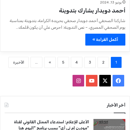
يونيو 13, 2024
أحمد دويدار يشارك بتدوينة
شاركنا الصحفي أحمد دويدار صحفي بحريدة الكرامة، بتدوينة بمناسبة
يوم الصحفي المصري. – نص التدوينة: احرص علي أن يكون قلمك…
أكمل القراءة »
1
2
3
4
5
»
...
الأخيرة
ف
ا
ي
X
Y
ن
س
o
س
أخر الأخبار
ب
u
ت
الأعلى للإعلام: استدعاء الممثل القانوني لقناة
و
T
ق
“مودرن إم تي أي” بسبب برنامج “اليوم هنا