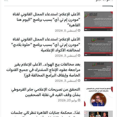
ب
u
ت
الأعلى للإعلام: استدعاء الممثل القانوني لقناة
و
T
ق
“مودرن إم تي أي” بسبب برنامج “اليوم هنا
القاهرة”
ك
u
ر
أغسطس 5, 2026
b
ا
الأعلى للإعلام: استدعاء الممثل القانوني لقناة
“مودرن إم تي أي” بسبب برنامج “حلوة بلادي”
e
م
لمخالفته الأكواد الإعلامية
أغسطس 3, 2026
بعد مخالفات بيع الهواء.. الأعلى للإعلام يقرر
مراجعة عقود الإنتاج المشترك في جميع القنوات
الخاصة وإيقاف البرامج المخالفة فورًا
أغسطس 3, 2026
التحقق من تصريحات الإعلامي جابر القرموطي
بشأن وقف القيد في نقابة الصحفيين
يوليو 23, 2026
غدًا.. محكمة جنايات القاهرة تنظر ثاني جلسات