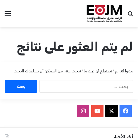
بحث عن
الق
لم يتم العثور على نتائج
يبدوا أننا لم ’ نستطع أن نجد ما ’ تبحث عنه. من الممكن أن يساعدك البحث.
ا
ل
ب
ح
ث
ف
ا
ع
ي
X
Y
ن
ن
:
س
o
س
أخر الأخبار