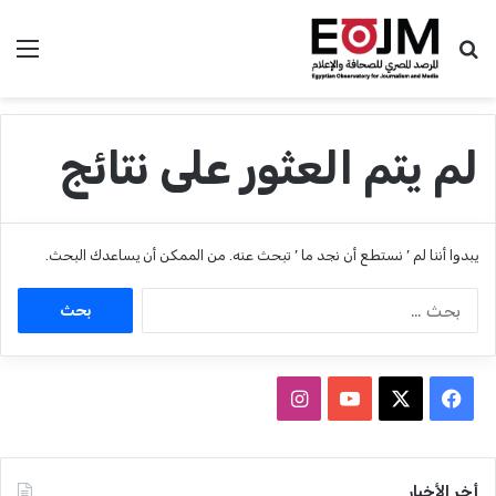
بحث عن
الق
لم يتم العثور على نتائج
يبدوا أننا لم ’ نستطع أن نجد ما ’ تبحث عنه. من الممكن أن يساعدك البحث.
ا
ل
ب
ح
ث
ف
ا
ع
ي
X
Y
ن
ن
:
س
o
س
أخر الأخبار