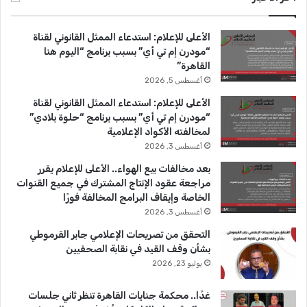
ب
u
ت
الأعلى للإعلام: استدعاء الممثل القانوني لقناة
و
T
ق
“مودرن إم تي أي” بسبب برنامج “اليوم هنا
القاهرة”
ك
u
ر
أغسطس 5, 2026
b
ا
الأعلى للإعلام: استدعاء الممثل القانوني لقناة
“مودرن إم تي أي” بسبب برنامج “حلوة بلادي”
e
م
لمخالفته الأكواد الإعلامية
أغسطس 3, 2026
بعد مخالفات بيع الهواء.. الأعلى للإعلام يقرر
مراجعة عقود الإنتاج المشترك في جميع القنوات
الخاصة وإيقاف البرامج المخالفة فورًا
أغسطس 3, 2026
التحقق من تصريحات الإعلامي جابر القرموطي
بشأن وقف القيد في نقابة الصحفيين
يوليو 23, 2026
غدًا.. محكمة جنايات القاهرة تنظر ثاني جلسات