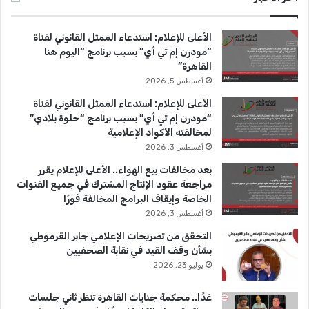
ب
u
ت
الأعلى للإعلام: استدعاء الممثل القانوني لقناة
و
T
ق
“مودرن إم تي أي” بسبب برنامج “اليوم هنا
القاهرة”
ك
u
ر
أغسطس 5, 2026
b
ا
الأعلى للإعلام: استدعاء الممثل القانوني لقناة
“مودرن إم تي أي” بسبب برنامج “حلوة بلادي”
e
م
لمخالفته الأكواد الإعلامية
أغسطس 3, 2026
بعد مخالفات بيع الهواء.. الأعلى للإعلام يقرر
مراجعة عقود الإنتاج المشترك في جميع القنوات
الخاصة وإيقاف البرامج المخالفة فورًا
أغسطس 3, 2026
التحقق من تصريحات الإعلامي جابر القرموطي
بشأن وقف القيد في نقابة الصحفيين
يوليو 23, 2026
غدًا.. محكمة جنايات القاهرة تنظر ثاني جلسات