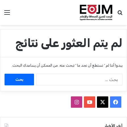
بحث عن
الق
لم يتم العثور على نتائج
يبدوا أننا لم ’ نستطع أن نجد ما ’ تبحث عنه. من الممكن أن يساعدك البحث.
ا
ل
ب
ح
ث
ف
ا
ع
ي
X
Y
ن
ن
:
س
o
س
أخر الأخبار