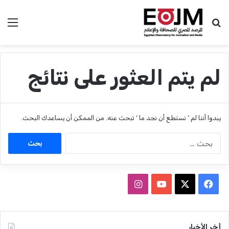
بحث عن
الق
لم يتم العثور على نتائج
يبدوا أننا لم ’ نستطع أن نجد ما ’ تبحث عنه. من الممكن أن يساعدك البحث.
ا
ل
ب
ح
ث
ف
ا
ع
ي
X
Y
ن
ن
:
س
o
س
أخر الأخبار