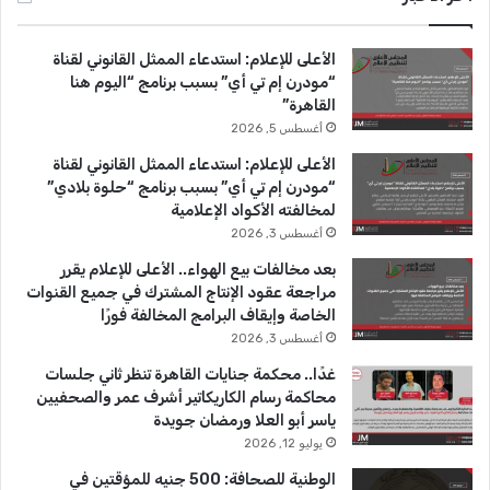
ب
u
ت
الأعلى للإعلام: استدعاء الممثل القانوني لقناة
و
T
ق
“مودرن إم تي أي” بسبب برنامج “اليوم هنا
القاهرة”
ك
u
ر
أغسطس 5, 2026
b
ا
الأعلى للإعلام: استدعاء الممثل القانوني لقناة
“مودرن إم تي أي” بسبب برنامج “حلوة بلادي”
e
م
لمخالفته الأكواد الإعلامية
أغسطس 3, 2026
بعد مخالفات بيع الهواء.. الأعلى للإعلام يقرر
مراجعة عقود الإنتاج المشترك في جميع القنوات
الخاصة وإيقاف البرامج المخالفة فورًا
أغسطس 3, 2026
غدًا.. محكمة جنايات القاهرة تنظر ثاني جلسات
محاكمة رسام الكاريكاتير أشرف عمر والصحفيين
ياسر أبو العلا ورمضان جويدة
يوليو 12, 2026
الوطنية للصحافة: 500 جنيه للمؤقتين في