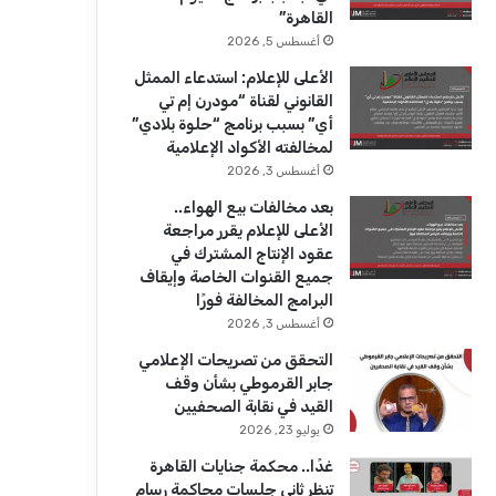
ك
u
ر
القاهرة”
b
ا
أغسطس 5, 2026
الأعلى للإعلام: استدعاء الممثل
e
م
القانوني لقناة “مودرن إم تي
أي” بسبب برنامج “حلوة بلادي”
لمخالفته الأكواد الإعلامية
أغسطس 3, 2026
بعد مخالفات بيع الهواء..
الأعلى للإعلام يقرر مراجعة
عقود الإنتاج المشترك في
جميع القنوات الخاصة وإيقاف
البرامج المخالفة فورًا
أغسطس 3, 2026
التحقق من تصريحات الإعلامي
جابر القرموطي بشأن وقف
القيد في نقابة الصحفيين
يوليو 23, 2026
غدًا.. محكمة جنايات القاهرة
تنظر ثاني جلسات محاكمة رسام