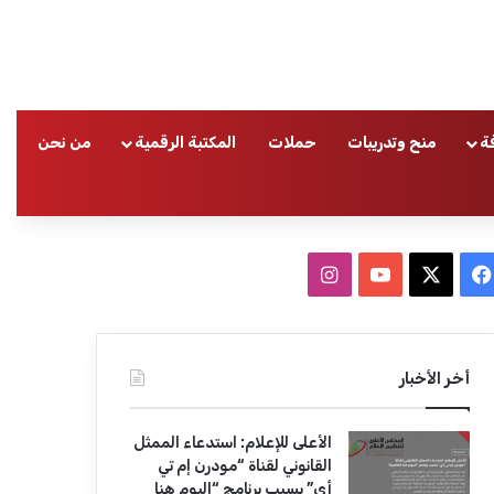
ة
منح وتدريبات
حملات
المكتبة الرقمية
من نحن
ا
ف
ا
ي
X
Y
ن
س
o
س
أخر الأخبار
ب
u
ت
الأعلى للإعلام: استدعاء الممثل
و
T
ق
القانوني لقناة “مودرن إم تي
أي” بسبب برنامج “اليوم هنا