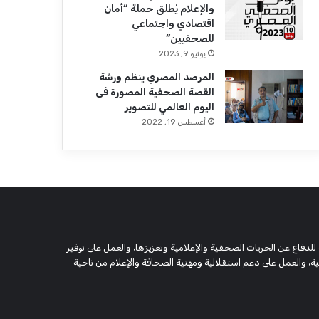
والإعلام يُطلق حملة “أمان
اقتصادي واجتماعي
للصحفيين”
يونيو 9, 2023
المرصد المصري ينظم ورشة
القصة الصحفية المصورة فى
اليوم العالمي للتصوير
أغسطس 19, 2022
 وحقوقية مستقلة، مسجلة تحت رقم 5805 لسنة 2016، تهدف للدفاع عن الحريات الصحفية والإعلامية وتعزيزها، والعمل على توفير
 والعمل على دعم استقلالية ومهنية الصحافة والإعلام من ناحية