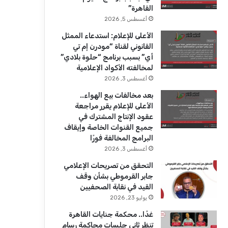
ك
u
ر
القاهرة”
b
ا
أغسطس 5, 2026
الأعلى للإعلام: استدعاء الممثل
e
م
القانوني لقناة “مودرن إم تي
أي” بسبب برنامج “حلوة بلادي”
لمخالفته الأكواد الإعلامية
أغسطس 3, 2026
بعد مخالفات بيع الهواء..
الأعلى للإعلام يقرر مراجعة
عقود الإنتاج المشترك في
جميع القنوات الخاصة وإيقاف
البرامج المخالفة فورًا
أغسطس 3, 2026
التحقق من تصريحات الإعلامي
جابر القرموطي بشأن وقف
القيد في نقابة الصحفيين
يوليو 23, 2026
غدًا.. محكمة جنايات القاهرة
تنظر ثاني جلسات محاكمة رسام