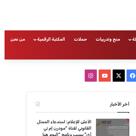
ة
منح وتدريبات
حملات
المكتبة الرقمية
من نحن
ا
ف
ا
ي
X
Y
ن
س
o
س
أخر الأخبار
ب
u
ت
الأعلى للإعلام: استدعاء الممثل
و
T
ق
القانوني لقناة “مودرن إم تي
أي” بسبب برنامج “اليوم هنا