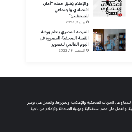
والإعلام يُطلق حملة “أمان
اقتصادي واجتماعي
للصحفيين”
يونيو 9, 2023
المرصد المصري ينظم ورشة
القصة الصحفية المصورة فى
اليوم العالمي للتصوير
أغسطس 19, 2022
 وحقوقية مستقلة، مسجلة تحت رقم 5805 لسنة 2016، تهدف للدفاع عن الحريات الصحفية والإعلامية وتعزيزها، والعمل على توفير
 والعمل على دعم استقلالية ومهنية الصحافة والإعلام من ناحية