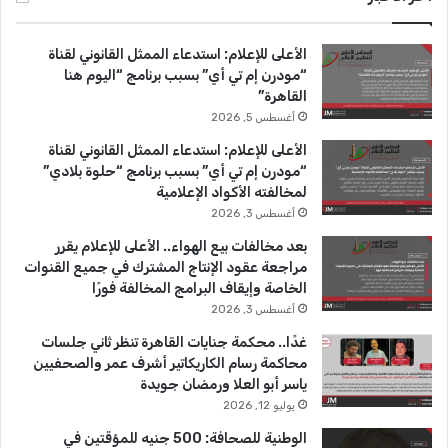
ب
u
ت
الأعلى للإعلام: استدعاء الممثل القانوني لقناة
و
T
ق
“مودرن إم تي أي” بسبب برنامج “اليوم هنا
القاهرة”
ك
u
ر
أغسطس 5, 2026
b
ا
الأعلى للإعلام: استدعاء الممثل القانوني لقناة
“مودرن إم تي أي” بسبب برنامج “حلوة بلادي”
e
م
لمخالفته الأكواد الإعلامية
أغسطس 3, 2026
بعد مخالفات بيع الهواء.. الأعلى للإعلام يقرر
مراجعة عقود الإنتاج المشترك في جميع القنوات
الخاصة وإيقاف البرامج المخالفة فورًا
أغسطس 3, 2026
غدًا.. محكمة جنايات القاهرة تنظر ثاني جلسات
محاكمة رسام الكاريكاتير أشرف عمر والصحفيين
ياسر أبو العلا ورمضان جويدة
يوليو 12, 2026
الوطنية للصحافة: 500 جنيه للمؤقتين في