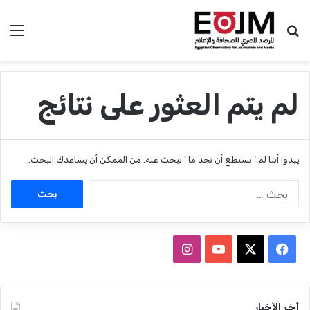
بحث عن
الق
لم يتم العثور على نتائج
يبدوا أننا لم ’ نستطع أن نجد ما ’ تبحث عنه. من الممكن أن يساعدك البحث.
ا
ل
ب
ح
ث
ف
ا
ع
ي
X
Y
ن
ن
:
س
o
س
أخر الأخبار