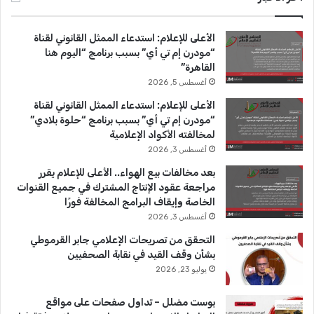
ب
u
ت
الأعلى للإعلام: استدعاء الممثل القانوني لقناة
و
T
ق
“مودرن إم تي أي” بسبب برنامج “اليوم هنا
القاهرة”
ك
u
ر
أغسطس 5, 2026
b
ا
الأعلى للإعلام: استدعاء الممثل القانوني لقناة
“مودرن إم تي أي” بسبب برنامج “حلوة بلادي”
e
م
لمخالفته الأكواد الإعلامية
أغسطس 3, 2026
بعد مخالفات بيع الهواء.. الأعلى للإعلام يقرر
مراجعة عقود الإنتاج المشترك في جميع القنوات
الخاصة وإيقاف البرامج المخالفة فورًا
أغسطس 3, 2026
التحقق من تصريحات الإعلامي جابر القرموطي
بشأن وقف القيد في نقابة الصحفيين
يوليو 23, 2026
بوست مضلل – تداول صفحات على مواقع