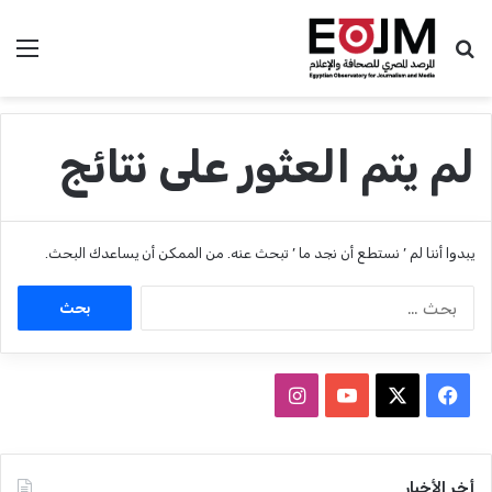
بحث عن
الق
لم يتم العثور على نتائج
يبدوا أننا لم ’ نستطع أن نجد ما ’ تبحث عنه. من الممكن أن يساعدك البحث.
ا
ل
ب
ح
ث
ف
ا
ع
ي
X
Y
ن
ن
:
س
o
س
أخر الأخبار