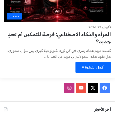
حملات
يونيو 22, 2026
المرأة والذكاء الاصطناعي: فرصة للتمكين أم تحدٍ
جديد؟
كتبت: مريم عماد رمزي في كل ثورة تكنولوجية كبرى يبرز سؤال محوري:
هل تقود هذه التحولات إلى مزيد من العدالة…
أكمل القراءة »
ف
ا
ي
X
Y
ن
س
o
س
أخر الأخبار