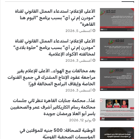
ب
u
ت
الأعلى للإعلام: استدعاء الممثل القانوني لقناة
و
T
ق
“مودرن إم تي أي” بسبب برنامج “اليوم هنا
القاهرة”
ك
u
ر
أغسطس 5, 2026
b
ا
الأعلى للإعلام: استدعاء الممثل القانوني لقناة
“مودرن إم تي أي” بسبب برنامج “حلوة بلادي”
e
م
لمخالفته الأكواد الإعلامية
أغسطس 3, 2026
بعد مخالفات بيع الهواء.. الأعلى للإعلام يقرر
مراجعة عقود الإنتاج المشترك في جميع القنوات
الخاصة وإيقاف البرامج المخالفة فورًا
أغسطس 3, 2026
غدًا.. محكمة جنايات القاهرة تنظر ثاني جلسات
محاكمة رسام الكاريكاتير أشرف عمر والصحفيين
ياسر أبو العلا ورمضان جويدة
يوليو 12, 2026
الوطنية للصحافة: 500 جنيه للمؤقتين في
المؤسسات الصحفية القوميَّة