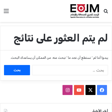
بحث عن
الق
لم يتم العثور على نتائج
يبدوا أننا لم ’ نستطع أن نجد ما ’ تبحث عنه. من الممكن أن يساعدك البحث.
ا
ل
ب
ح
ث
ف
ا
ع
ي
X
Y
ن
ن
:
س
o
س
أخر الأخبار