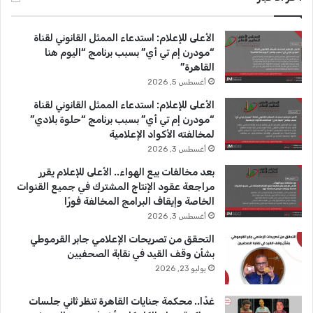
ب
u
ت
الأعلى للإعلام: استدعاء الممثل القانوني لقناة
و
T
ق
“مودرن إم تي أي” بسبب برنامج “اليوم هنا
القاهرة”
ك
u
ر
أغسطس 5, 2026
b
ا
الأعلى للإعلام: استدعاء الممثل القانوني لقناة
“مودرن إم تي أي” بسبب برنامج “حلوة بلادي”
e
م
لمخالفته الأكواد الإعلامية
أغسطس 3, 2026
بعد مخالفات بيع الهواء.. الأعلى للإعلام يقرر
مراجعة عقود الإنتاج المشترك في جميع القنوات
الخاصة وإيقاف البرامج المخالفة فورًا
أغسطس 3, 2026
التحقق من تصريحات الإعلامي جابر القرموطي
بشأن وقف القيد في نقابة الصحفيين
يوليو 23, 2026
غدًا.. محكمة جنايات القاهرة تنظر ثاني جلسات